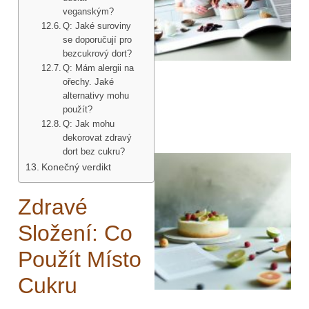
veganským?
Q: Jaké suroviny
se doporučují pro
bezcukrový dort?
Q: Mám alergii na
ořechy. Jaké
alternativy mohu
použít?
Q: Jak mohu
dekorovat zdravý
dort bez cukru?
Konečný verdikt
Zdravé
Složení: Co
Použít Místo
Cukru