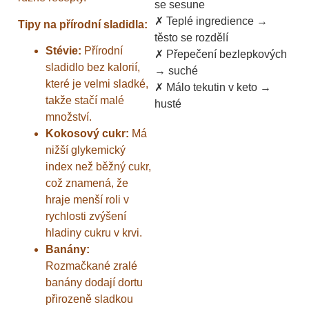
se sesune
✗ Teplé ingredience →
Tipy na přírodní sladidla:
těsto se rozdělí
Stévie:
Přírodní
✗ Přepečení bezlepkových
sladidlo bez kalorií,
→ suché
které je velmi sladké,
✗ Málo tekutin v keto →
takže stačí malé
husté
množství.
Kokosový cukr:
Má
nižší glykemický
index než běžný cukr,
což znamená, že
hraje menší roli v
rychlosti zvýšení
hladiny cukru v krvi.
Banány:
Rozmačkané zralé
banány dodají dortu
přirozeně sladkou