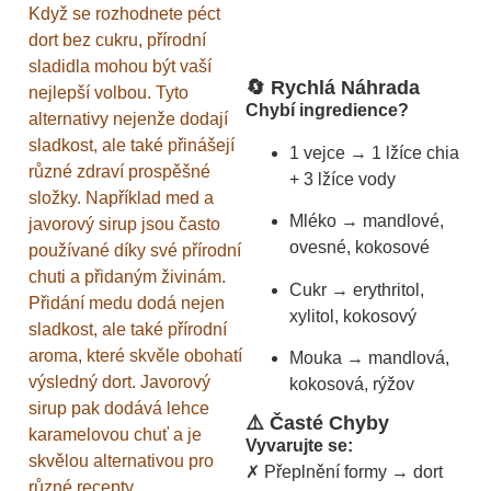
Když se rozhodnete péct
dort bez cukru, přírodní
sladidla mohou být vaší
🔄 Rychlá Náhrada
nejlepší volbou. Tyto
Chybí ingredience?
alternativy nejenže dodají
sladkost, ale také přinášejí
1 vejce → 1 lžíce chia
různé zdraví prospěšné
+ 3 lžíce vody
složky. Například med a
Mléko → mandlové,
javorový sirup jsou často
ovesné, kokosové
používané díky své přírodní
chuti a přidaným živinám.
Cukr → erythritol,
Přidání medu dodá nejen
xylitol, kokosový
sladkost, ale také přírodní
aroma, které skvěle obohatí
Mouka → mandlová,
výsledný dort. Javorový
kokosová, rýžov
sirup pak dodává lehce
⚠️ Časté Chyby
karamelovou chuť a je
Vyvarujte se:
skvělou alternativou pro
✗ Přeplnění formy → dort
různé recepty.