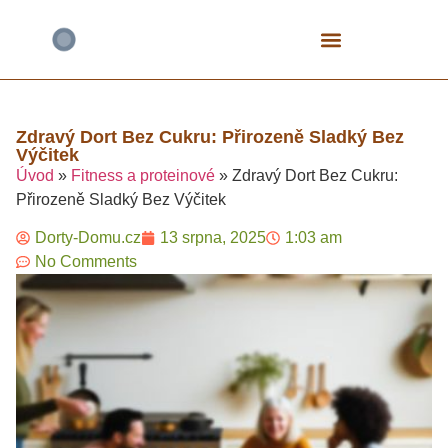
Bezlepkové Speciály
Čokoládové Dorty
Fitness A Proteinové
Mrkvové Dorty
Narozeninové A Dětské
Tvarohové Dorty
Vegan A Rostlinné
Zdravý Dort Bez Cukru: Přirozeně Sladký Bez
Výčitek
Úvod
»
Fitness a proteinové
»
Zdravý Dort Bez Cukru:
Přirozeně Sladký Bez Výčitek
Dorty-Domu.cz
13 srpna, 2025
1:03 am
No Comments