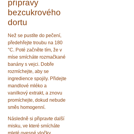
přípravy
bezcukrového
dortu
Než se pustíte do pečení,
předehřejte troubu na 180
°C. Poté začněte tím, že v
míse smícháte rozmačkané
banány s vejci. Dobře
rozmíchejte, aby se
ingredience spojily. Přidejte
mandlové mléko a
vanilkový extrakt, a znovu
promíchejte, dokud nebude
směs homogenní.
Následně si připravte další
misku, ve které smícháte
mleté ovesné vločky,