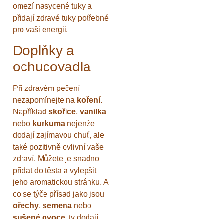
omezí nasycené tuky a
přidají zdravé tuky potřebné
pro vaši energii.
Doplňky a
ochucovadla
Při zdravém pečení
nezapomínejte na
koření
.
Například
skořice
,
vanilka
nebo
kurkuma
nejenže
dodají zajímavou chuť, ale
také pozitivně ovlivní vaše
zdraví. Můžete je snadno
přidat do těsta a vylepšit
jeho aromatickou stránku. A
co se týče přísad jako jsou
ořechy
,
semena
nebo
sušené ovoce
, ty dodají