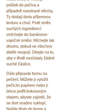
prášek do pečiva a
případně nasekané ořechy.
Ty dodají dortu příjemnou
texturu a chuť. Poté směs
suchých ingrediencí
vmíchejte do banánovo-
vaječné směsi. Míchejte tak
dlouho, dokud se všechno
dobře nespojí. Dbejte na to,
aby v těstě nezůstaly žádné
suché částice.
Dále připravte formu na
pečení. Můžete ji vyložit
pečicím papírem nebo ji
lehce potřít kokosovým
olejem, abyste zajistili, že
se dort snadno vyklopí.
Nalijte těsto do formy a