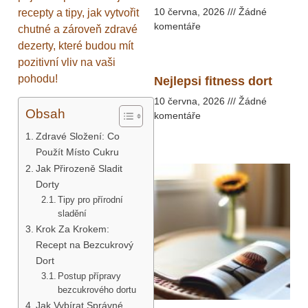
10 června, 2026
Žádné
recepty a tipy, jak vytvořit
komentáře
chutné a zároveň zdravé
dezerty, které budou mít
pozitivní vliv na vaši
pohodu!
Nejlepsi fitness dort
10 června, 2026
Žádné
Obsah
komentáře
Zdravé Složení: Co
Použít Místo Cukru
Jak Přirozeně Sladit
Dorty
Tipy pro přírodní
sladění
Krok Za Krokem:
Recept na Bezcukrový
Dort
Postup přípravy
bezcukrového dortu
Jak Vybírat Správné