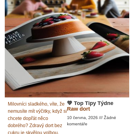
💚 Top Tipy Týdne
Milovníci sladkého, víte, že
Raw dort
nemusíte mít výčitky, když si
10 června, 2026
Žádné
chcete dopřát něco
komentáře
dobrého? Zdravý dort bez
cukru je skvělou volbou,