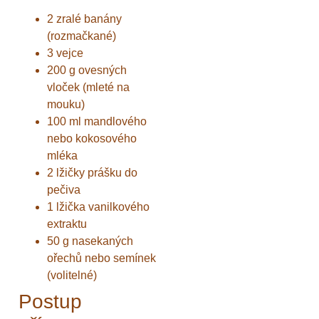
2 zralé banány
(rozmačkané)
3 vejce
200 g ovesných
vloček (mleté na
mouku)
100 ml mandlového
nebo kokosového
mléka
2 lžičky prášku do
pečiva
1 lžička vanilkového
extraktu
50 g nasekaných
ořechů nebo semínek
(volitelné)
Postup