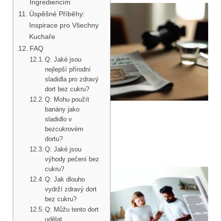
Ingrediencím
Úspěšné Příběhy:
Inspirace pro Všechny
Kuchaře
FAQ
Q: Jaké jsou
nejlepší přírodní
sladidla pro zdravý
dort bez cukru?
Q: Mohu použít
banány jako
sladidlo v
bezcukrovém
dortu?
Q: Jaké jsou
výhody pečení bez
cukru?
Q: Jak dlouho
vydrží zdravý dort
bez cukru?
Q: Můžu tento dort
udělat