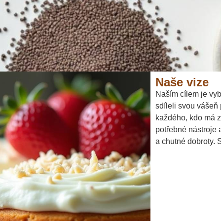
Naše vize
Naším cílem je vyb
sdíleli svou vášeň
každého, kdo má zá
potřebné nástroje 
a chutné dobroty. 