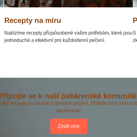
Recepty na míru
P
Nabízíme recepty přizpůsobené vašim potřebám, které jsou
S
jednoduché a efektivní pro každodenní pečení.
z
Připojte se k naší pekárenské komunitě
vělé recepty na zdravé a lahodné pečení. Přidejte se k nám a sd
zkušenosti!
Zjistit více