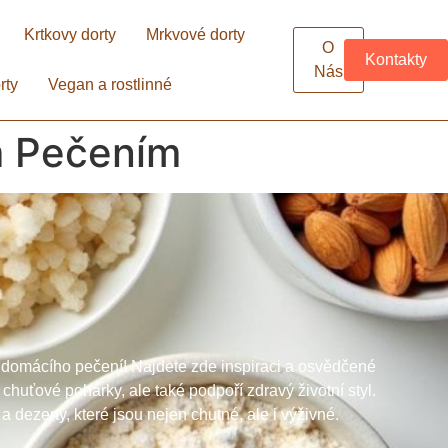
Krtkovy dorty
Mrkvové dorty
O
Kontakty
Nás
rty
Vegan a rostlinné
m Pečením
 domácího pečení! Najdete zde inspiraci a osvědčené
 chuťové pohárky, ale také podpoří zdravý životní styl.
a dezerty, které jsou nejen chutné, ale i výživné.