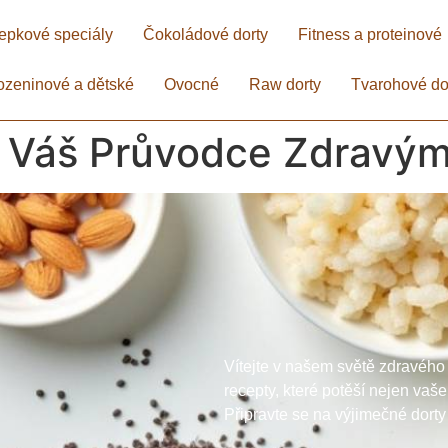
epkové speciály
Čokoládové dorty
Fitness a proteinové
ozeninové a dětské
Ovocné
Raw dorty
Tvarohové do
: Váš Průvodce Zdravý
Vítejte v našem světě zdravého
recepty, které potěší nejen vaše
Připravte se na výjimečné dorty 