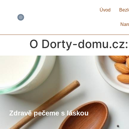
Úvod
Bezl
Nar
O Dorty-domu.cz
Zdravě pečeme s láskou