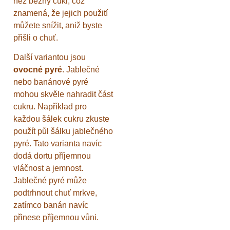
než běžný cukr, což
znamená, že jejich použití
můžete snížit, aniž byste
přišli o chuť.
Další variantou jsou
ovocné pyré
. Jablečné
nebo banánové pyré
mohou skvěle nahradit část
cukru. Například pro
každou šálek cukru zkuste
použít půl šálku jablečného
pyré. Tato varianta navíc
dodá dortu příjemnou
vláčnost a jemnost.
Jablečné pyré může
podtrhnout chuť mrkve,
zatímco banán navíc
přinese příjemnou vůni.