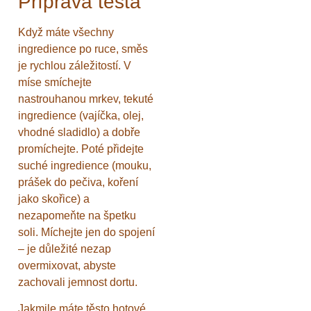
Příprava těsta
Když máte všechny
ingredience po ruce, směs
je rychlou záležitostí. V
míse smíchejte
nastrouhanou mrkev, tekuté
ingredience (vajíčka, olej,
vhodné sladidlo) a dobře
promíchejte. Poté přidejte
suché ingredience (mouku,
prášek do pečiva, koření
jako skořice) a
nezapomeňte na špetku
soli. Míchejte jen do spojení
– je důležité nezap
overmixovat, abyste
zachovali jemnost dortu.
Jakmile máte těsto hotové,