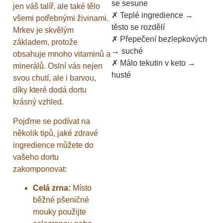
se sesune
jen váš talíř, ale také tělo
✗ Teplé ingredience →
všemi potřebnými živinami.
těsto se rozdělí
Mrkev je skvělým
✗ Přepečení bezlepkových
základem, protože
→ suché
obsahuje mnoho vitaminů a
✗ Málo tekutin v keto →
minerálů. Oslní vás nejen
husté
svou chutí, ale i barvou,
díky které dodá dortu
krásný vzhled.
Pojďme se podívat na
několik tipů, jaké zdravé
ingredience můžete do
vašeho dortu
zakomponovat:
Celá zrna:
Místo
běžné pšeničné
mouky použijte