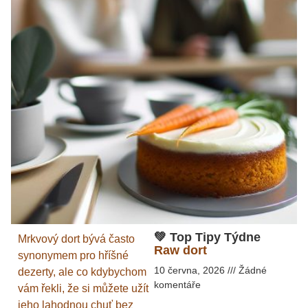
💚 Top Tipy Týdne
Mrkvový dort bývá často
Raw dort
synonymem pro hříšné
10 června, 2026
Žádné
dezerty, ale co kdybychom
komentáře
vám řekli, že si můžete užít
jeho lahodnou chuť bez