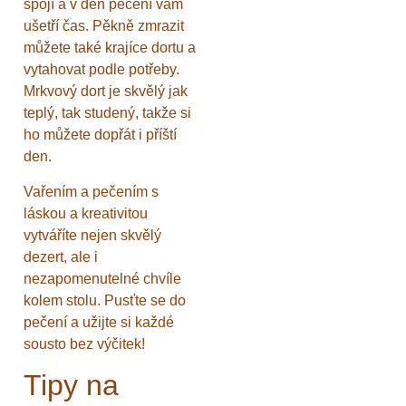
spojí a v den pečení vám
ušetří čas. Pěkně zmrazit
můžete také krajíce dortu a
vytahovat podle potřeby.
Mrkvový dort je skvělý jak
teplý, tak studený, takže si
ho můžete dopřát i příští
den.
Vařením a pečením s
láskou a kreativitou
vytváříte nejen skvělý
dezert, ale i
nezapomenutelné chvíle
kolem stolu. Pusťte se do
pečení a užijte si každé
sousto bez výčitek!
Tipy na