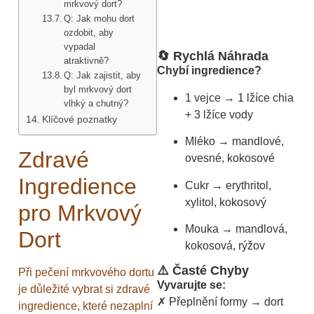
mrkvový dort?
Q: Jak mohu dort
ozdobit, aby
vypadal
🔄 Rychlá Náhrada
atraktivně?
Chybí ingredience?
Q: Jak zajistit, aby
byl mrkvový dort
1 vejce → 1 lžíce chia
vlhký a chutný?
+ 3 lžíce vody
Klíčové poznatky
Mléko → mandlové,
Zdravé
ovesné, kokosové
Ingredience
Cukr → erythritol,
xylitol, kokosový
pro Mrkvový
Mouka → mandlová,
Dort
kokosová, rýžov
⚠️ Časté Chyby
Při pečení mrkvového dortu
Vyvarujte se:
je důležité vybrat si zdravé
✗ Přeplnění formy → dort
ingredience, které nezaplní