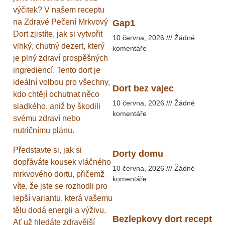
výčitek? V našem receptu
na Zdravé Pečení Mrkvový
Gap1
Dort zjistíte, jak si vytvořit
10 června, 2026
Žádné
vlhký, chutný dezert, který
komentáře
je plný zdraví prospěšných
ingrediencí. Tento dort je
ideální volbou pro všechny,
Dort bez vajec
kdo chtějí ochutnat něco
10 června, 2026
Žádné
sladkého, aniž by škodili
komentáře
svému zdraví nebo
nutričnímu plánu.
Představte si, jak si
Dorty domu
dopřáváte kousek vláčného
10 června, 2026
Žádné
mrkvového dortu, přičemž
komentáře
víte, že jste se rozhodli pro
lepší variantu, která vašemu
tělu dodá energii a výživu.
Bezlepkovy dort recept
Ať už hledáte zdravější