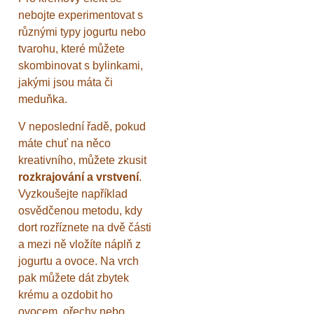
nebojte experimentovat s
různými typy jogurtu nebo
tvarohu, které můžete
skombinovat s bylinkami,
jakými jsou máta či
meduňka.
V neposlední řadě, pokud
máte chuť na něco
kreativního, můžete zkusit
rozkrajování a vrstvení
.
Vyzkoušejte například
osvědčenou metodu, kdy
dort rozříznete na dvě části
a mezi ně vložíte náplň z
jogurtu a ovoce. Na vrch
pak můžete dát zbytek
krému a ozdobit ho
ovocem, ořechy nebo