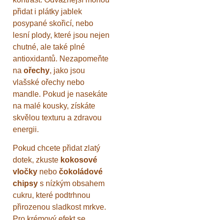
přidat i plátky jablek
posypané skořicí, nebo
lesní plody, které jsou nejen
chutné, ale také plné
antioxidantů. Nezapomeňte
na
ořechy
, jako jsou
vlašské ořechy nebo
mandle. Pokud je nasekáte
na malé kousky, získáte
skvělou texturu a zdravou
energii.
Pokud chcete přidat zlatý
dotek, zkuste
kokosové
vločky
nebo
čokoládové
chipsy
s nízkým obsahem
cukru, které podtrhnou
přirozenou sladkost mrkve.
Pro krémový efekt se