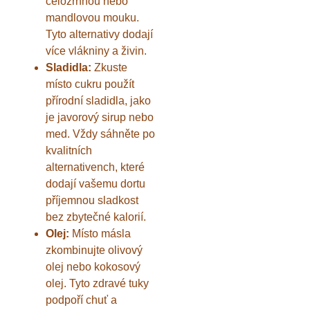
celozrnnou nebo
mandlovou mouku.
Tyto alternativy dodají
více vlákniny a živin.
Sladidla:
Zkuste
místo cukru použít
přírodní sladidla, jako
je javorový sirup nebo
med. Vždy sáhněte po
kvalitních
alternativench, které
dodají vašemu dortu
příjemnou sladkost
bez zbytečné kalorií.
Olej:
Místo másla
zkombinujte olivový
olej nebo kokosový
olej. Tyto zdravé tuky
podpoří chuť a