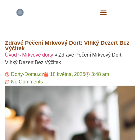
Bezlepkové Speciály
Čokoládové Dorty
Fitness A Proteinové
Mrkvové Dorty
Narozeninové A Dětské
Tvarohové Dorty
Vegan A Rostlinné
Zdravé Pečení Mrkvový Dort: Vlhký Dezert Bez
Výčitek
Úvod
»
Mrkvové dorty
»
Zdravé Pečení Mrkvový Dort:
Vlhký Dezert Bez Výčitek
Dorty-Domu.cz
18 května, 2025
3:48 am
No Comments