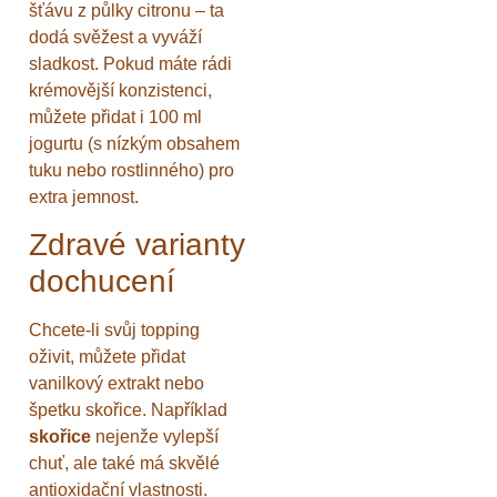
šťávu z půlky citronu – ta
dodá svěžest a vyváží
sladkost. Pokud máte rádi
krémovější konzistenci,
můžete přidat i 100 ml
jogurtu (s nízkým obsahem
tuku nebo rostlinného) pro
extra jemnost.
Zdravé varianty
dochucení
Chcete-li svůj topping
oživit, můžete přidat
vanilkový extrakt nebo
špetku skořice. Například
skořice
nejenže vylepší
chuť, ale také má skvělé
antioxidační vlastnosti.