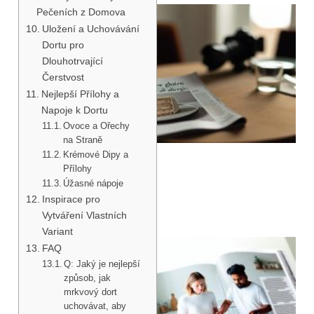
Pečeních z Domova
Uložení a Uchovávání
Dortu pro
Dlouhotrvající
Čerstvost
Nejlepší Přílohy a
Napoje k Dortu
Ovoce a Ořechy
na Straně
Krémové Dipy a
Přílohy
Úžasné nápoje
Inspirace pro
Vytváření Vlastních
Variant
FAQ
Q: Jaký je nejlepší
způsob, jak
mrkvový dort
uchovávat, aby