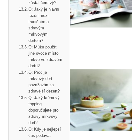
zůstal čerstvý?
Q: Jaký je hlavní
rozdíl mezi
tradičním a
zdravým
mrkvovým
dortem?
Q: Můžu použít
jiné ovoce místo
mrkve ve zdravém
dortu?
Q: Proč je
mrkvový dort
považován za
zdravější dezert?
Q: Jaký krémový
topping
doporučujete pro
zdravý mrkvový
dort?
Q: Kdy je nejlepší
čas podávat