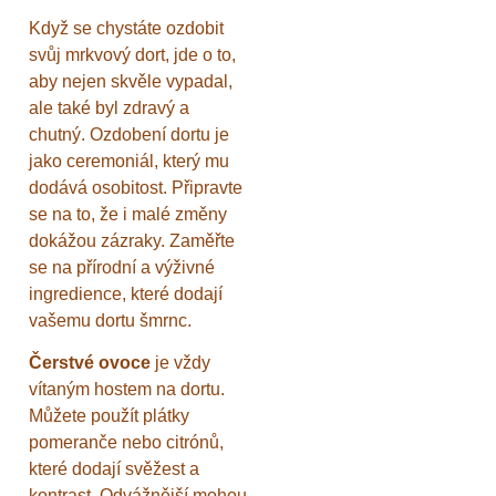
Když se chystáte ozdobit
svůj mrkvový dort, jde o to,
aby nejen skvěle vypadal,
ale také byl zdravý a
chutný. Ozdobení dortu je
jako ceremoniál, který mu
dodává osobitost. Připravte
se na to, že i malé změny
dokážou zázraky. Zaměřte
se na přírodní a výživné
ingredience, které dodají
vašemu dortu šmrnc.
Čerstvé ovoce
je vždy
vítaným hostem na dortu.
Můžete použít plátky
pomeranče nebo citrónů,
které dodají svěžest a
kontrast. Odvážnější mohou