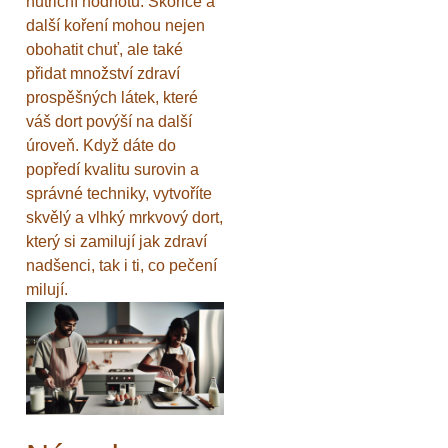
nutriční hodnotu. Skořice a
další koření mohou nejen
obohatit chuť, ale také
přidat množství zdraví
prospěšných látek, které
váš dort povýší na další
úroveň. Když dáte do
popředí kvalitu surovin a
správné techniky, vytvoříte
skvělý a vlhký mrkvový dort,
který si zamilují jak zdraví
nadšenci, tak i ti, co pečení
milují.