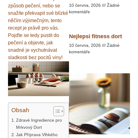
10 června, 2026
Žádné
způsob pečení, nebo se
komentáře
snažíte překvapit své blízké
něčím výjimečným, tento
recept je právě pro vás.
Pojďte se tedy pustit do
Nejlepsi fitness dort
pečení a objevte, jak
10 června, 2026
Žádné
snadné je vychutnávat
komentáře
sladkosti bez pocitů viny!
Obsah
Zdravé Ingredience pro
Mrkvový Dort
Jak Příprava Vlhkého