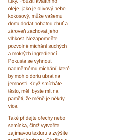
tuky. Použití kvalitního
oleje, jako je olivový nebo
kokosový, může vašemu
dortu dodat bohatou chuť a
zároveň zachovat jeho
vlhkost. Nezapomeňte
pozvolné míchání suchých
a mokrých ingrediencí.
Pokuste se vyhnout
nadměrnému míchání, které
by mohlo dortu ubrat na
jemnosti. Když smícháte
těsto, měli byste mít na
paměti, že méně je někdy
více.
Také přidejte ořechy nebo
semínka, čímž vytvoříte
zajímavou texturu a zvýšíte