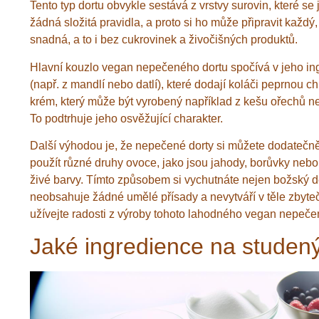
Tento typ dortu obvykle sestává z vrstvy surovin, které se
žádná složitá pravidla, a proto si ho může připravit každý
snadná, a to i bez cukrovinek a živočišných produktů.
Hlavní kouzlo vegan nepečeného dortu spočívá v jeho ing
(např. z mandlí nebo datlí), které dodají koláči peprnou c
krém, který může být vyrobený například z kešu ořechů ne
To podtrhuje jeho osvěžující charakter.
Další výhodou je, že nepečené dorty si můžete dodatečně
použít různé druhy ovoce, jako jsou jahody, borůvky nebo 
živé barvy. Tímto způsobem si vychutnáte nejen božský dez
neobsahuje žádné umělé přísady a nevytváří v těle zbyteč
užívejte radosti z výroby tohoto lahodného vegan nepeče
Jaké ingredience na studený