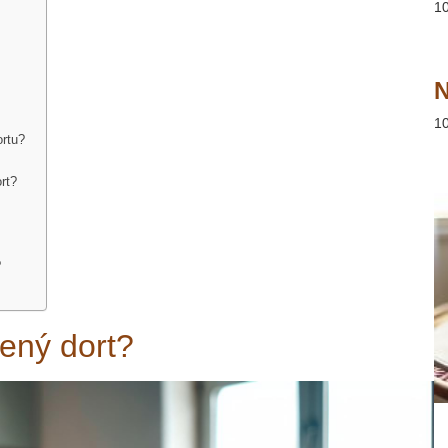
1
N
1
ortu?
rt?
?
ený dort?