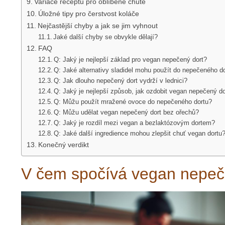
Variace receptu pro oblíbené chutě
Úložné tipy pro čerstvost koláče
Nejčastější chyby a jak se jim vyhnout
Jaké další chyby se obvykle dělají?
FAQ
Q: Jaký je nejlepší základ pro vegan nepečený dort?
Q: Jaké alternativy sladidel mohu použít do nepečeného d
Q: Jak dlouho nepečený dort vydrží v lednici?
Q: Jaký je nejlepší způsob, jak ozdobit vegan nepečený do
Q: Můžu použít mražené ovoce do nepečeného dortu?
Q: Můžu udělat vegan nepečený dort bez ořechů?
Q: Jaký je rozdíl mezi vegan a bezlaktózovým dortem?
Q: Jaké další ingredience mohou zlepšit chuť vegan dortu
Konečný verdikt
V čem spočívá vegan nepeč