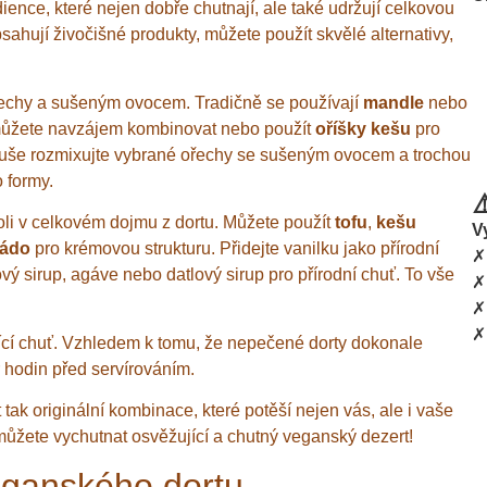
ience, které nejen dobře chutnají, ale také udržují celkovou
obsahují živočišné produkty, můžete použít skvělé alternativy,
řechy a sušeným ovocem. Tradičně se používají
mandle
nebo
y můžete navzájem kombinovat nebo použít
oříšky kešu
pro
oduše rozmixujte vybrané ořechy se sušeným ovocem a trochou
 formy.
⚠
roli v celkovém dojmu z dortu. Můžete použít
tofu
,
kešu
V
ádo
pro krémovou strukturu. Přidejte vanilku jako přírodní
✗
ový sirup, agáve nebo datlový sirup pro přírodní chuť. To vše
✗
✗
✗
ící chuť. Vzhledem k tomu, že nepečené dorty dokonale
r hodin před servírováním.
tak originální kombinace, které potěší nejen vás, ale i vaše
i můžete vychutnat osvěžující a chutný veganský dezert!
eganského dortu