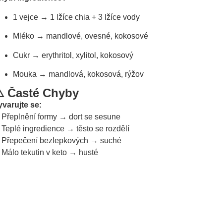
1 vejce → 1 lžíce chia + 3 lžíce vody
Mléko → mandlové, ovesné, kokosové
Cukr → erythritol, xylitol, kokosový
Mouka → mandlová, kokosová, rýžov
️ Časté Chyby
yvarujte se:
 Přeplnění formy → dort se sesune
 Teplé ingredience → těsto se rozdělí
 Přepečení bezlepkových → suché
 Málo tekutin v keto → husté