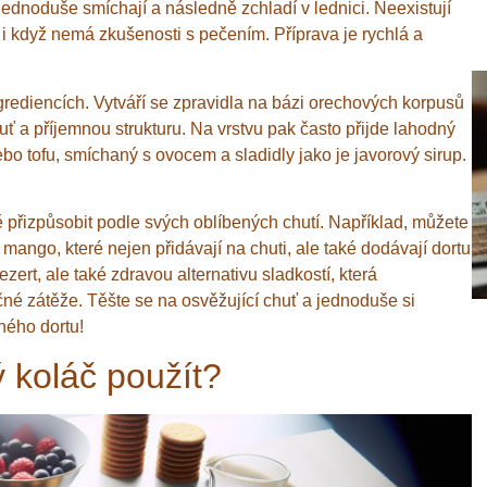
 jednoduše smíchají a následně zchladí v lednici. Neexistují
, i když nemá zkušenosti s pečením. Příprava je rychlá a
rediencích. Vytváří se zpravidla na bázi orechových korpusů
huť a příjemnou strukturu. Na vrstvu pak často přijde lahodný
bo tofu, smíchaný s ovocem a sladidly jako je javorový sirup.
 přizpůsobit podle svých oblíbených chutí. Například, můžete
mango, které nejen přidávají na chuti, ale také dodávají dortu
ert, ale také zdravou alternativu sladkostí, která
né zátěže. Těšte se na osvěžující chuť a jednoduše si
ného dortu!
 koláč použít?