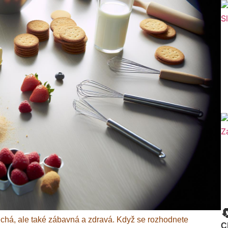

chá, ale také zábavná a zdravá. Když se rozhodnete
C