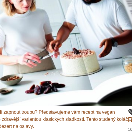

seli zapnout troubu? Představujeme vám recept na vegan
R
 zdravější variantou klasických sladkostí. Tento studený koláč
dezert na oslavy.
1