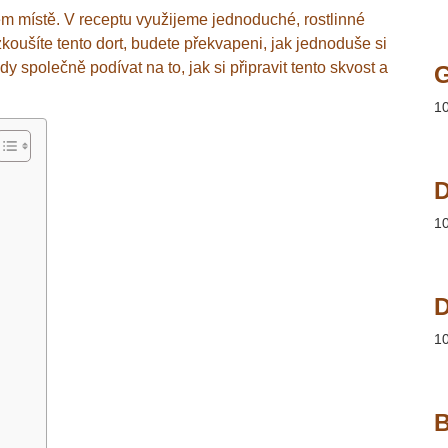
ém místě. V receptu využijeme jednoduché, rostlinné
zkoušíte tento dort, budete překvapeni, jak jednoduše si
 společně podívat na to, jak si připravit tento skvost a
1
D
1
D
1
B