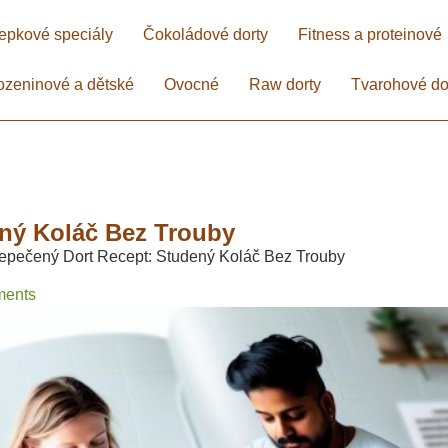
epkové speciály
Čokoládové dorty
Fitness a proteinové
ozeninové a dětské
Ovocné
Raw dorty
Tvarohové do
ný Koláč Bez Trouby​
pečený Dort Recept: Studený Koláč Bez Trouby​
ents