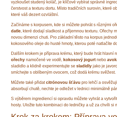
vyzkoušet studený koláč, je klíčové vybírat správné ingred
čerstvost a texturu dortu. Místo tradičních surovin, které 
které váš dezert ozvláštní.
Začínáme s korpusem, kde si můžete pohrát s různými o
datle
, které dodají sladkost a příjemnou texturu. Ořech
novou dimenzi chuti. Pro základní těsto na korpus jedn
kokosového oleje do husté hmoty, kterou poté natlačíte do
Dalším krokem je příprava krému, který bude hrát hlavní 
ořechy
namočené ve vodě,
kokosový jogurt
nebo
avok
sladidlo a klidně experimentujte se
sladidly
jako je javor
smíchejte s oblíbeným ovocem, což dodá krému svěžest.
Můžete také přidat
citrónovou šťávu
pro lehčí a osvěžuj
absorbují chutě, nechte je odležet v lednici minimálně pá
S výběrem ingrediencí si opravdu můžete vyhrát a vytvořit 
hosty. Uložte tuto kombinaci do ledničky a už za chvíli s
Krok za krokem: Příprava v