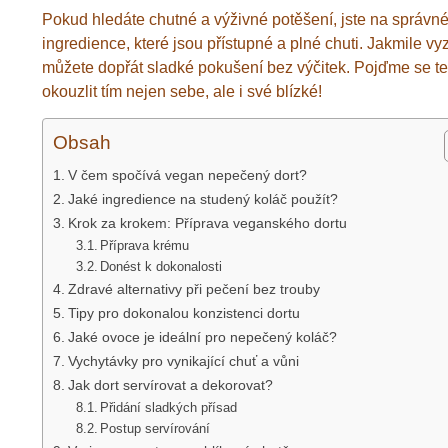
Pokud hledáte chutné a výživné potěšení, jste na správn
ingredience, které jsou přístupné a plné chuti. Jakmile vy
můžete dopřát sladké pokušení bez výčitek. Pojďme se tedy
okouzlit tím nejen sebe, ale i své blízké!
Obsah
V čem spočívá vegan nepečený dort?
Jaké ingredience na studený koláč použít?
Krok za krokem: Příprava veganského dortu
Příprava krému
Donést k dokonalosti
Zdravé alternativy při pečení bez trouby
Tipy pro dokonalou konzistenci dortu
Jaké ovoce je ideální pro nepečený koláč?
Vychytávky pro vynikající chuť a vůni
Jak dort servírovat a dekorovat?
Přidání sladkých přísad
Postup servírování