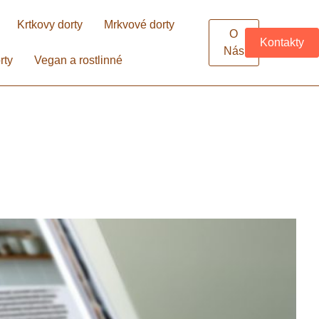
Krtkovy dorty
Mrkvové dorty
O
Kontakty
Nás
rty
Vegan a rostlinné