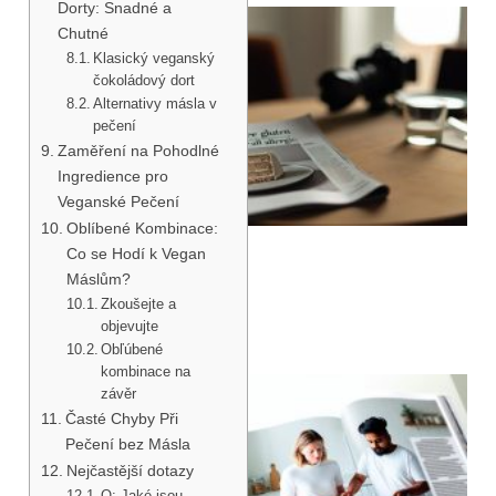
Dorty: Snadné a
Chutné
Klasický veganský
čokoládový dort
Alternativy másla v
pečení
Zaměření na Pohodlné
Ingredience pro
Veganské Pečení
Oblíbené Kombinace:
Co se Hodí k Vegan
Máslům?
Zkoušejte a
objevujte
Obľúbené
kombinace na
závěr
Časté Chyby Při
Pečení bez Másla
Nejčastější dotazy
Q: Jaké jsou