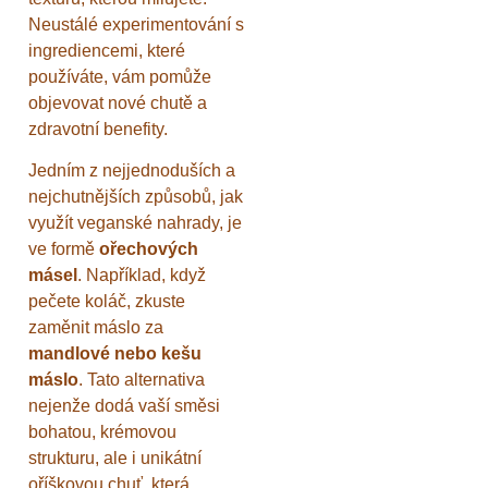
Neustálé experimentování s
ingrediencemi, které
používáte, vám pomůže
objevovat nové chutě a
zdravotní benefity.
Jedním z nejjednoduších a
nejchutnějších způsobů, jak
využít veganské nahrady, je
ve formě
ořechových
másel
. Například, když
pečete koláč, zkuste
zaměnit máslo za
mandlové nebo kešu
máslo
. Tato alternativa
nejenže dodá vaší směsi
bohatou, krémovou
strukturu, ale i unikátní
oříškovou chuť, která