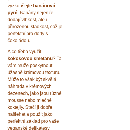
vyzkoušejte
banánové
pyré
. Banány nejenže
dodají vlhkost, ale i
přirozenou sladkost, což je
perfektní pro dorty s
čokoládou.
A co třeba využít
kokosovou smetanu
? Ta
vám může poskytnout
úžasně krémovou texturu.
Může to však být skvělá
náhrada v krémových
dezertech, jako jsou různé
mousse nebo mléčné
koktejly. Stačí ji dobře
našlehat a použít jako
perfektní základ pro vaše
veganské delikatesy.