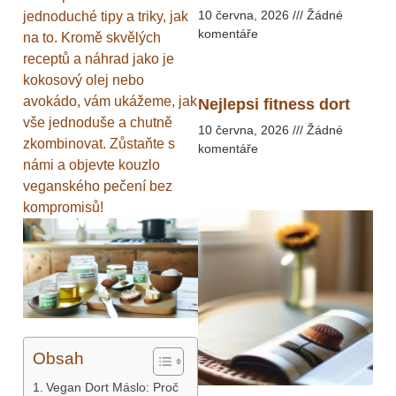
10 června, 2026
Žádné
jednoduché tipy a triky, jak
komentáře
na to. Kromě skvělých
receptů a náhrad jako je
kokosový olej nebo
avokádo, vám ukážeme, jak
Nejlepsi fitness dort
vše jednoduše a chutně
10 června, 2026
Žádné
zkombinovat. Zůstaňte s
komentáře
námi a objevte kouzlo
veganského pečení bez
kompromisů!
Obsah
Vegan Dort Máslo: Proč