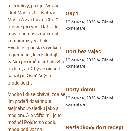
alternativy, pak je „Vegan
Dort Máslo: Jak Nahradit
Gap1
Máslo A Zachovat Chuť“
10 června, 2026
Žádné
přesně pro vás. Nahradit
komentáře
máslo nemusí znamenat
kompromisy v chuti.
Existuje spousta skvělých
Dort bez vajec
ingrediencí, které dodají
10 června, 2026
Žádné
vašim pokrmům bohatství a
komentáře
texturu, aniž byste museli
sahat po živočišných
produktech.
Dorty domu
Mnoho lidí se obává, zda se
10 června, 2026
Žádné
jim podaří dosáhnout
komentáře
stejného výsledku jako s
máslem. Ale věřte mi, je to
možné! Pojďte se spolu
Bezlepkovy dort recept
mnou podívat na