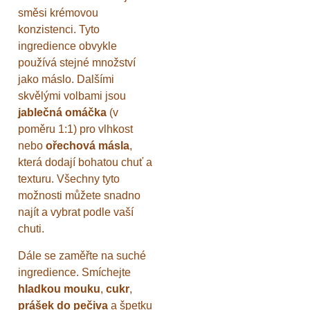
směsi krémovou
konzistenci. Tyto
ingredience obvykle
používá stejné množství
jako máslo. Dalšími
skvělými volbami jsou
jablečná omáčka
(v
poměru 1:1) pro vlhkost
nebo
ořechová másla
,
která dodají bohatou chuť a
texturu. Všechny tyto
možnosti můžete snadno
najít a vybrat podle vaší
chuti.
Dále se zaměřte na suché
ingredience. Smíchejte
hladkou mouku
,
cukr
,
prášek do pečiva
a špetku