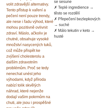
se sesune
volit zdravější alternativy.
✗ Teplé ingredience →
Tento přístup k vaření a
těsto se rozdělí
pečení není pouze trendy,
✗ Přepečení bezlepkových
ale nese i řadu výhod, které
→ suché
mohou pozitivně ovlivnit
✗ Málo tekutin v keto →
zdraví. Máslo, ačkoliv je
husté
chutné, obsahuje vysoké
množství nasycených tuků,
což může přispět ke
zvýšení cholesterolu a
dalším zdravotním
problémům. Proč se tedy
nenechat unést jeho
výhodami, když příroda
nabízí tolik skvělých
náhrad, které nejenže
dodají vašim pokrmům na
chuti, ale jsou i prospěšné