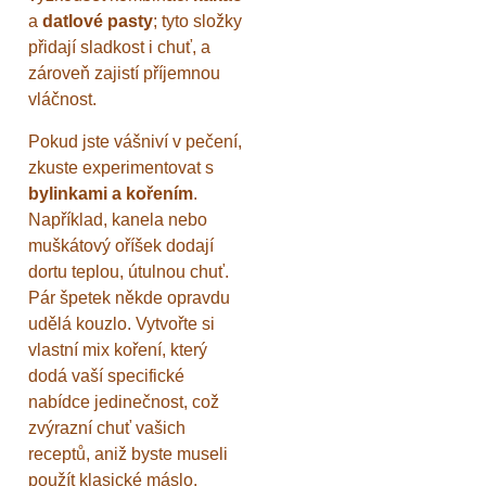
a
datlové pasty
; tyto složky
přidají sladkost i chuť, a
zároveň zajistí příjemnou
vláčnost.
Pokud jste vášniví v pečení,
zkuste experimentovat s
bylinkami a kořením
.
Například, kanela nebo
muškátový oříšek dodají
dortu teplou, útulnou chuť.
Pár špetek někde opravdu
udělá kouzlo. Vytvořte si
vlastní mix koření, který
dodá vaší specifické
nabídce jedinečnost, což
zvýrazní chuť vašich
receptů, aniž byste museli
použít klasické máslo.