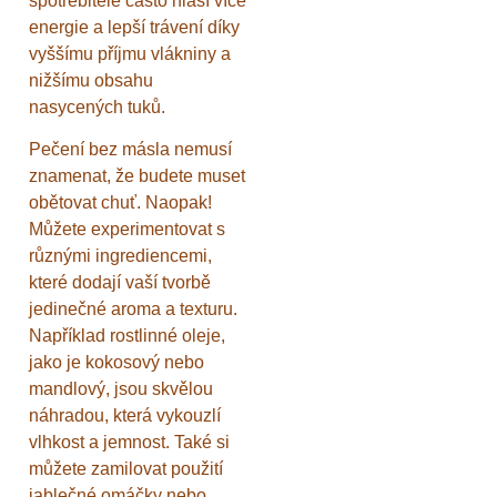
spotřebitelé často hlásí více
energie a lepší trávení díky
vyššímu příjmu vlákniny a
nižšímu obsahu
nasycených tuků.
Pečení bez másla nemusí
znamenat, že budete muset
obětovat chuť. Naopak!
Můžete experimentovat s
různými ingrediencemi,
které dodají vaší tvorbě
jedinečné aroma a texturu.
Například rostlinné oleje,
jako je kokosový nebo
mandlový, jsou skvělou
náhradou, která vykouzlí
vlhkost a jemnost. Také si
můžete zamilovat použití
jablečné omáčky nebo