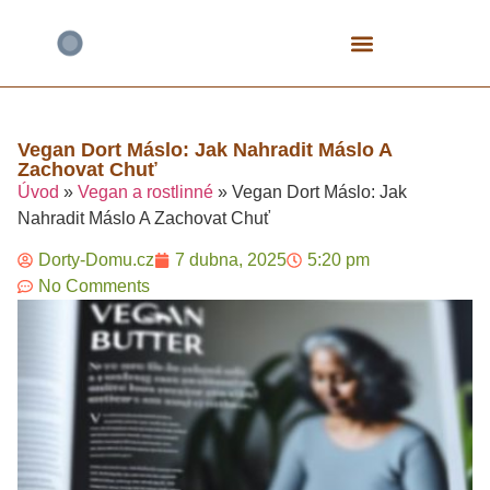
Bezlepkové Speciály
Čokoládové Dorty
Fitness A Proteinové
Mrkvové Dorty
Narozeninové A Dětské
Tvarohové Dorty
Vegan A Rostlinné
Vegan Dort Máslo: Jak Nahradit Máslo A
Zachovat Chuť​
Úvod
»
Vegan a rostlinné
»
Vegan Dort Máslo: Jak
Nahradit Máslo A Zachovat Chuť​
Dorty-Domu.cz
7 dubna, 2025
5:20 pm
No Comments