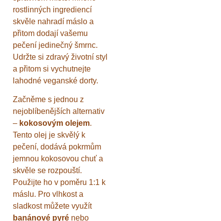
rostlinných ingrediencí
skvěle nahradí máslo a
přitom dodají vašemu
pečení jedinečný šmrnc.
Udržte si zdravý životní styl
a přitom si vychutnejte
lahodné veganské dorty.
Začněme s jednou z
nejoblíbenějších alternativ
–
kokosovým olejem
.
Tento olej je skvělý k
pečení, dodává pokrmům
jemnou kokosovou chuť a
skvěle se rozpouští.
Použijte ho v poměru 1:1 k
máslu. Pro vlhkost a
sladkost můžete využít
banánové pyré
nebo