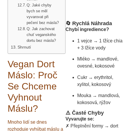
Q: Jaké chyby
bych se měl
vyvarovat při
pečení bez másla?
🔄 Rychlá Náhrada
Q: Jak zachovat
Chybí ingredience?
chuť veganského
1 vejce → 1 lžíce chia
dortu bez másla?
Shrnutí
+ 3 lžíce vody
Mléko → mandlové,
Vegan Dort
ovesné, kokosové
Máslo: Proč
Cukr → erythritol,
Se Chceme
xylitol, kokosový
Vyhnout
Mouka → mandlová,
kokosová, rýžov
Máslu?
⚠️ Časté Chyby
Vyvarujte se:
Mnoho lidí se dnes
✗ Přeplnění formy → dort
rozhoduje vyhýbat máslu a