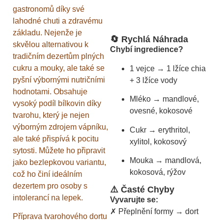
gastronomů díky své
lahodné chuti a zdravému
základu. Nejenže je
🔄 Rychlá Náhrada
skvělou alternativou k
Chybí ingredience?
tradičním dezertům plných
cukru a mouky, ale také se
1 vejce → 1 lžíce chia
pyšní výbornými nutričními
+ 3 lžíce vody
hodnotami. Obsahuje
Mléko → mandlové,
vysoký podíl bílkovin díky
ovesné, kokosové
tvarohu, který je nejen
výborným zdrojem vápníku,
Cukr → erythritol,
ale také přispívá k pocitu
xylitol, kokosový
sytosti. Můžete ho připravit
Mouka → mandlová,
jako bezlepkovou variantu,
kokosová, rýžov
což ho činí ideálním
dezertem pro osoby s
⚠️ Časté Chyby
intolerancí na lepek.
Vyvarujte se:
✗ Přeplnění formy → dort
Příprava tvarohového dortu