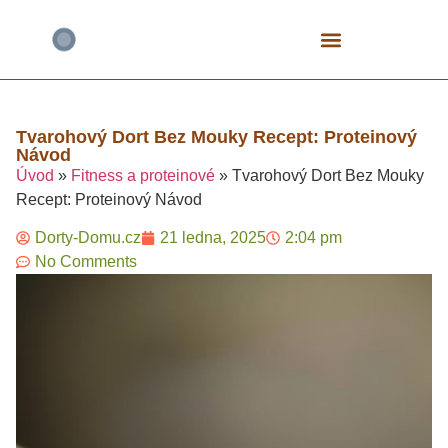
Bezlepkové Speciály
Čokoládové Dorty
Fitness A Proteinové
Mrkvové Dorty
Narozeninové A Dětské
Tvarohové Dorty
Vegan A Rostlinné
Tvarohový Dort Bez Mouky Recept: Proteinový
Návod
Úvod
»
Fitness a proteinové
»
Tvarohový Dort Bez Mouky
Recept: Proteinový Návod
Dorty-Domu.cz
21 ledna, 2025
2:04 pm
No Comments