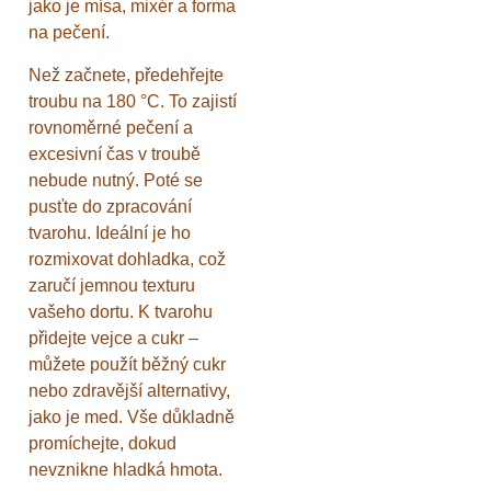
jako je mísa, mixér a forma
na pečení.
Než začnete, předehřejte
troubu na 180 °C. To zajistí
rovnoměrné pečení a
excesivní čas v troubě
nebude nutný. Poté se
pusťte do zpracování
tvarohu. Ideální je ho
rozmixovat dohladka, což
zaručí jemnou texturu
vašeho dortu. K tvarohu
přidejte vejce a cukr –
můžete použít běžný cukr
nebo zdravější alternativy,
jako je med. Vše důkladně
promíchejte, dokud
nevznikne hladká hmota.