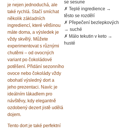
se sesune
je nejen jednoduchá, ale
✗ Teplé ingredience →
také rychlá. Stačí smíchat
těsto se rozdělí
několik základních
✗ Přepečení bezlepkových
ingrediencí, které většinou
→ suché
máte doma, a výsledek je
✗ Málo tekutin v keto →
vždy skvělý. Můžete
husté
experimentovat s různými
chutěmi – od ovocných
variant po čokoládové
potěšení. Přidání sezonního
ovoce nebo čokolády vždy
obohatí výsledný dort a
jeho prezentaci. Navíc je
ideálním lákadlem pro
návštěvy, kdy elegantně
ozdobený dezert jistě udělá
dojem.
Tento dort je také perfektní