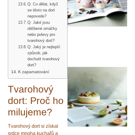
Q: Co dělat, když
se těsto na dort
nepovede?
Q: Jaké jsou
oblíbené omáčky
nebo polevy pro
tvarohový dort?
Q: Jaký je nejlepší
způsob, jak
dochutit tvarohový
dort?
K zapamatování
Tvarohový
dort: Proč ho
milujeme?
Tvarohový dort si získal
srdce mnoha kuchařů a