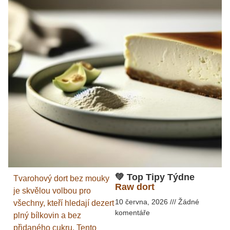
💚 Top Tipy Týdne
Tvarohový dort bez mouky
Raw dort
je skvělou volbou pro
10 června, 2026
Žádné
všechny, kteří hledají dezert
komentáře
plný bílkovin a bez
přidaného cukru. Tento