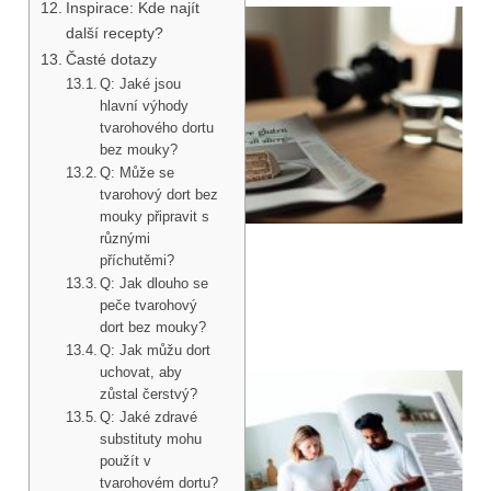
Inspirace: Kde najít
další recepty?
Časté dotazy
Q: Jaké jsou
hlavní výhody
tvarohového dortu
bez mouky?
Q: Může se
tvarohový dort bez
mouky připravit s
různými
příchutěmi?
Q: Jak dlouho se
peče tvarohový
dort bez mouky?
Q: Jak můžu dort
uchovat, aby
zůstal čerstvý?
Q: Jaké zdravé
substituty mohu
použít v
tvarohovém dortu?