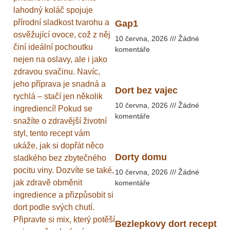
lahodný koláč spojuje
přírodní sladkost tvarohu a
Gap1
osvěžující ovoce, což z něj
10 června, 2026
Žádné
činí ideální pochoutku
komentáře
nejen na oslavy, ale i jako
zdravou svačinu. Navíc,
jeho příprava je snadná a
Dort bez vajec
rychlá – stačí jen několik
10 června, 2026
Žádné
ingrediencí! Pokud se
komentáře
snažíte o zdravější životní
styl, tento recept vám
ukáže, jak si dopřát něco
Dorty domu
sladkého bez zbytečného
pocitu viny. Dozvíte se také,
10 června, 2026
Žádné
jak zdravě obměnit
komentáře
ingredience a přizpůsobit si
dort podle svých chutí.
Připravte si mix, který potěší
Bezlepkovy dort recept