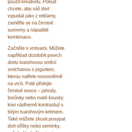
použít kreativitu. Pokud
chcete, aby váš dort
vypadal jako z reklamy,
zaměřte se na čerstvé
suroviny a nápadité
kombinace.
Začněte s vrstvami. Můžete
například dozdobit povrch
dortu tvarohovou směsí
smíchanou s jogurtem,
kterou natřete rovnoměrně
na vrch. Poté přidejte
čerstvé ovoce – jahody,
borůvky nebo malé kousky
kiwi nádherně kontrastují s
bílým tvarohovým krémem.
Také můžete zkusit posypat
dort oříšky nebo semínky,