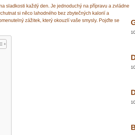
na sladkosti každý den. Je jednoduchý na přípravu a zvládne
vychutnat si něco lahodného bez zbytečných kalorií a
omenutelný zážitek, který okouzlí vaše smysly. Pojďte se
!
1
D
1
D
1
B