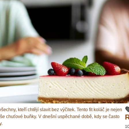

hny, kteří chtějí slavit bez výčitek. Tento fit koláč je nejen
R
í vaše chuťové buňky. V dnešní uspěchané době, kdy se často
y.
1