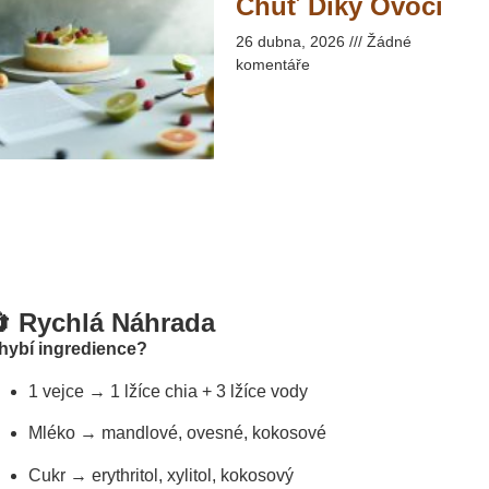
Chuť Díky Ovoci​
26 dubna, 2026
Žádné
komentáře
 Rychlá Náhrada
hybí ingredience?
1 vejce → 1 lžíce chia + 3 lžíce vody
Mléko → mandlové, ovesné, kokosové
Cukr → erythritol, xylitol, kokosový