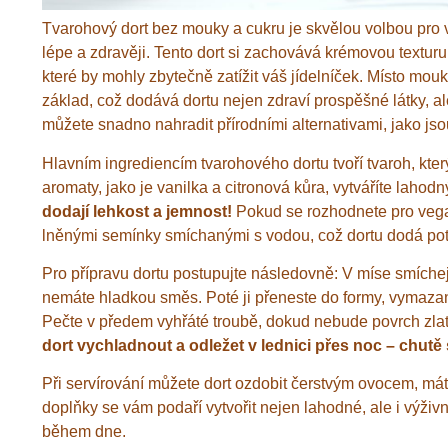
Tvarohový dort bez mouky a cukru je skvělou volbou pro všec
lépe a zdravěji. Tento dort si zachovává krémovou textur
které by mohly zbytečně zatížit váš jídelníček. Místo mo
základ, což dodává dortu nejen zdraví prospěšné látky, ale
můžete snadno nahradit přírodními alternativami, jako jsou 
Hlavním ingrediencím tvarohového dortu tvoří tvaroh, kter
aromaty, jako je vanilka a citronová kůra, vytváříte lahodn
dodají lehkost a jemnost!
Pokud se rozhodnete pro vegan
lněnými semínky smíchanými s vodou, což dortu dodá pot
Pro přípravu dortu postupujte následovně: V míse smíchejt
nemáte hladkou směs. Poté ji přeneste do formy, vymaza
Pečte v předem vyhřáté troubě, dokud nebude povrch zlat
dort vychladnout a odležet v lednici přes noc – chutě 
Při servírování můžete dort ozdobit čerstvým ovocem, mát
doplňky se vám podaří vytvořit nejen lahodné, ale i výživ
během dne.