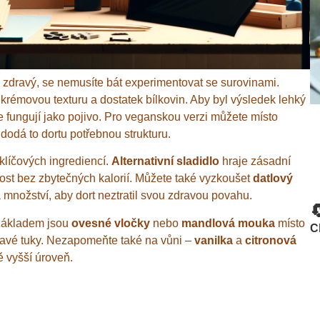
 i zdravý, se nemusíte bát experimentovat se surovinami.
 krémovou texturu a dostatek bílkovin. Aby byl výsledek lehký
le fungují jako pojivo. Pro veganskou verzi můžete místo
odá to dortu potřebnou strukturu.
klíčových ingrediencí.
Alternativní sladidlo
hraje zásadní
adkost bez zbytečných kalorií. Můžete také vyzkoušet
datlový
 množství, aby dort neztratil svou zdravou povahu.

 základem jsou
ovesné vločky
nebo
mandlová mouka
místo
C
dravé tuky. Nezapomeňte také na vůni –
vanilka
a
citronová
 vyšší úroveň.