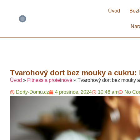
Úvod
Bezl
Nar
Tvarohový dort bez mouky a cukru: 
Úvod
»
Fitness a proteinové
»
Tvarohový dort bez mouky a 
Dorty-Domu.cz
4 prosince, 2024
10:46 am
No Co