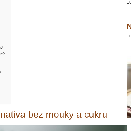
1
N
1
u?
rt?
?
rnativa bez mouky a cukru