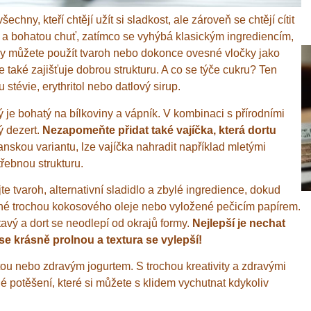
hny, kteří chtějí užít si sladkost, ale zároveň se chtějí cítit
u a bohatou chuť, zatímco se vyhýbá klasickým ingrediencím,
uky můžete použít tvaroh nebo dokonce ovesné vločky jako
 také zajišťuje dobrou strukturu. A co se týče cukru? Ten
stévie, erythritol nebo datlový sirup.
ý je bohatý na bílkoviny a vápník. V kombinaci s přírodními
ý dezert.
Nezapomeňte přidat také vajíčka, která dortu
skou variantu, lze vajíčka nahradit například mletými
řebnou strukturu.
e tvaroh, alternativní sladidlo a zbylé ingredience, dokud
né trochou kokosového oleje nebo vyložené pečicím papírem.
avý a dort se neodlepí od okrajů formy.
Nejlepší je nechat
se krásně prolnou a textura se vylepší!
ou nebo zdravým jogurtem. S trochou kreativity a zdravými
né potěšení, které si můžete s klidem vychutnat kdykoliv