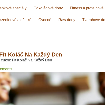
epkové speciály
Čokoládové dorty
Fitness a proteinové
ozeninové a dětské
Ovocné
Raw dorty
Tvarohové do
Fit Koláč Na Každý Den​
cukru: Fit Koláč Na Každý Den​
mments