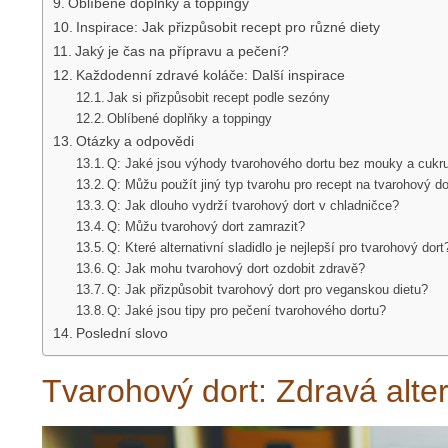
Oblíbené doplňky a toppingy
Inspirace: Jak přizpůsobit recept pro různé diety
Jaký je čas na přípravu a pečení?
Každodenní zdravé koláče: Další inspirace
Jak si přizpůsobit recept podle sezóny
Oblíbené doplňky a toppingy
Otázky a odpovědi
Q: Jaké jsou výhody tvarohového dortu bez mouky a cukr
Q: Můžu použít jiný typ tvarohu pro recept na tvarohový do
Q: Jak dlouho vydrží tvarohový dort v chladničce?
Q: Můžu tvarohový dort zamrazit?
Q: Které alternativní sladidlo je nejlepší pro tvarohový dort
Q: Jak mohu tvarohový dort ozdobit zdravě?
Q: Jak přizpůsobit tvarohový dort pro veganskou dietu?
Q: Jaké jsou tipy pro pečení tvarohového dortu?
Poslední slovo
Tvarohový dort: Zdravá alte