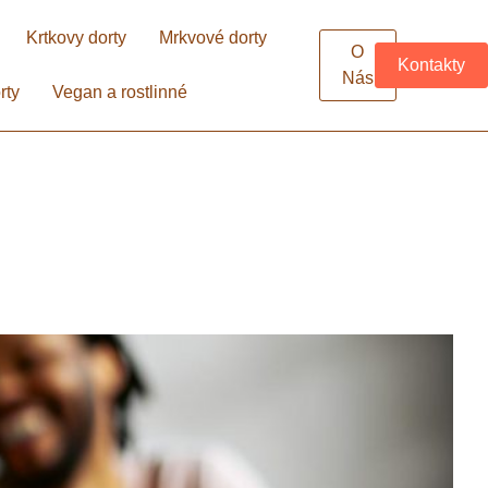
Krtkovy dorty
Mrkvové dorty
O
Kontakty
Nás
rty
Vegan a rostlinné