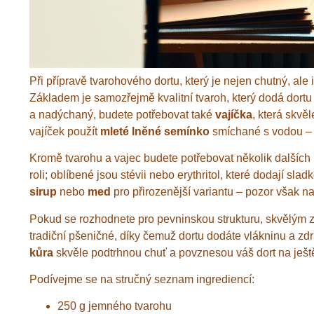
Při přípravě tvarohového dortu, který je nejen chutný, ale
Základem je samozřejmě kvalitní tvaroh, který dodá dortu
a nadýchaný, budete potřebovat také
vajíčka
, která skvě
vajíček použít
mleté lněné semínko
smíchané s vodou – d
Kromě tvarohu a vajec budete potřebovat několik dalších 
roli; oblíbené jsou stévii nebo erythritol, které dodají sl
sirup
nebo
med
pro přirozenější variantu – pozor však na
Pokud se rozhodnete pro pevninskou strukturu, skvělým
tradiční pšeničné, díky čemuž dortu dodáte vlákninu a z
kůra
skvěle podtrhnou chuť a povznesou váš dort na ještě
Podívejme se na stručný seznam ingrediencí:
250 g jemného tvarohu