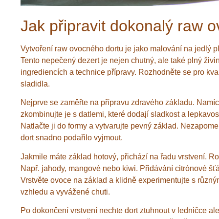
Jak připravit dokonalý raw o
Vytvoření raw ovocného dortu je jako malování na jedlý plá
Tento nepečený dezert je nejen chutný, ale také plný živi
ingrediencích a technice přípravy. Rozhodněte se pro kvali
sladidla.
Nejprve se zaměřte na přípravu zdravého základu. Namíc
zkombinujte je s datlemi, které dodají sladkost a lepkavos
Natlačte ji do formy a vytvarujte pevný základ. Nezapom
dort snadno podařilo vyjmout.
Jakmile máte základ hotový, přichází na řadu vrstvení. R
Např. jahody, mangové nebo kiwi. Přidávání citrónové šťá
Vrstvěte ovoce na základ a klidně experimentujte s různ
vzhledu a vyvážené chuti.
Po dokončení vrstvení nechte dort ztuhnout v ledničce ale