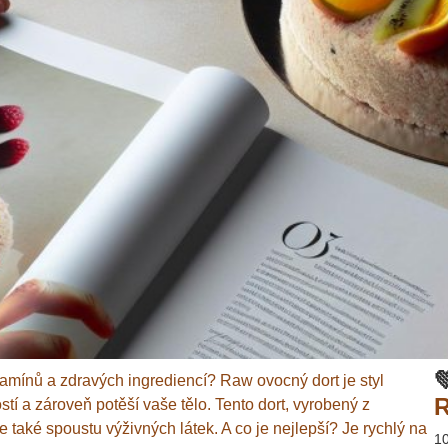

itamínů a zdravých ingrediencí? Raw ovocný dort je styl
R
í a zároveň potěší vaše tělo. Tento dort, vyrobený z
 také spoustu výživných látek. A co je nejlepší? Je rychlý na
1