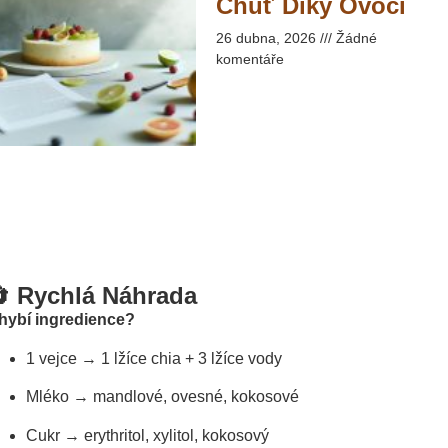
Chuť Díky Ovoci​
26 dubna, 2026
Žádné
komentáře
 Rychlá Náhrada
hybí ingredience?
1 vejce → 1 lžíce chia + 3 lžíce vody
Mléko → mandlové, ovesné, kokosové
Cukr → erythritol, xylitol, kokosový