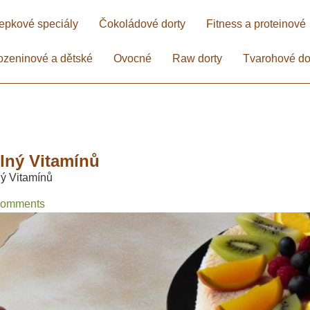
epkové speciály
Čokoládové dorty
Fitness a proteinové
ozeninové a dětské
Ovocné
Raw dorty
Tvarohové do
ný Vitamínů​
ý Vitamínů​
Comments