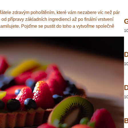
přátele zdravým pohoštěním, které vám nezabere víc než pár
 od přípravy základních ingrediencí až po finální vrstvení
i zamilujete. Pojďme se pustit do toho a vytvořme společně
1
D
1
D
1
B