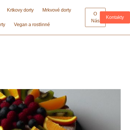
Krtkovy dorty
Mrkvové dorty
O
Kontakty
Nás
rty
Vegan a rostlinné