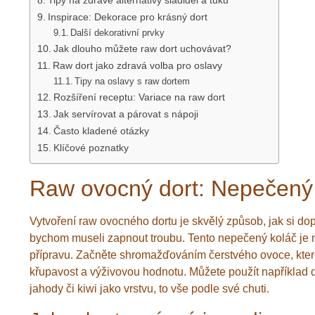
Tipy na zdravé alternativy sladidel a tuku
Inspirace: Dekorace pro krásný dort
Další dekorativní prvky
Jak dlouho můžete raw dort uchovávat?
Raw dort jako zdravá volba pro oslavy
Tipy na oslavy s raw dortem
Rozšíření receptu: Variace na raw dort
Jak servírovat a párovat s nápoji
Často kladené otázky
Klíčové poznatky
Raw ovocný dort: Nepečený 
Vytvoření raw ovocného dortu je skvělý způsob, jak si dop
bychom museli zapnout troubu. Tento nepečený koláč je n
přípravu. Začněte shromažďováním čerstvého ovoce, kter
křupavost a výživovou hodnotu. Můžete použít například 
jahody či kiwi jako vrstvu, to vše podle své chuti.