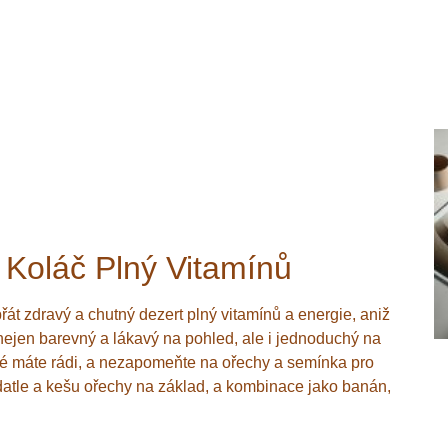
Koláč Plný Vitamínů​
řát zdravý a chutný dezert plný vitamínů a energie, aniž
ejen barevný a lákavý na pohled, ale i jednoduchý na
é máte rádi, a nezapomeňte na ořechy a semínka pro
datle a kešu ořechy na základ, a kombinace jako banán,