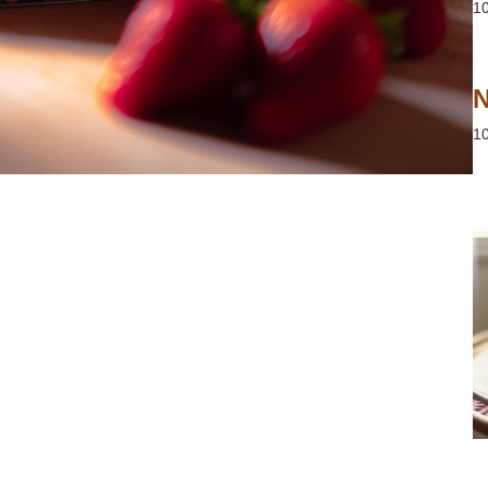
1
N
1