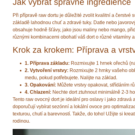
Jak vybrat správné ingredience
Při přípravě raw dortu je důležité zvolit kvalitní a čerst
základě lahodnou chuť a zdravé tuky. Datle nebo javorový 
obsahuje hodně šťávy, jako jsou maliny nebo mango, přid
různými kombinacemi obohatí váš dort o různé vitamíny a 
Krok za krokem: Příprava a vrst
1. Příprava základu:
Rozmixujte 1 hrnek ořechů (nap
2. Vytvoření vrstvy:
Rozmixujte 2 hrnky vašeho oblí
medu, pokud potřebujete. Nalijte na základ.
3. Opakování:
Můžete vrstvy opakovat, střídáním r
4. Chlazení:
Nechte dort ztuhnout minimálně 2-3 ho
Tento raw ovocný dort je ideální pro oslavy i jako zdravá
doporučují vybírat sezónní a lokální ovoce pro optimalizaci
texturou, chutí a barevností. Takže, do toho! Užijte si kre
rodinou.