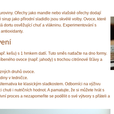
vé suroviny. Ořechy jako mandle nebo vlašské ořechy dodají
sirup jako přírodní sladidlo jsou skvélé volby. Ovoce, které
á dortu osvěžující chuť a vlákninu. Experimentování s
antioxidanty.
vení
ř. kešu) s 1 hrnkem datlí. Tuto směs natlačte na dno formy.
beného ovoce (např. jahody) s trochou citrónové šťávy a
ůzných druhů ovoce.
diny v ledničce.
 alternativa ke klasickým sladkostem. Odborníci na výživu
 chuti i nutričních hodnot. A pamatujte, že si můžete hrát s
ativní proces a nezapomeňte se podělit o své výtvory s přáteli a