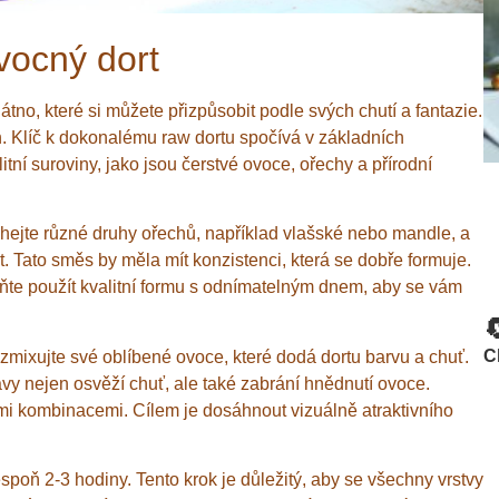
vocný dort
tno, které si můžete přizpůsobit podle svých chutí a fantazie.
n. Klíč k dokonalému raw dortu spočívá v základních
tní suroviny, jako jsou čerstvé ovoce, ořechy a přírodní
hejte různé druhy ořechů, například vlašské nebo mandle, a
t. Tato směs by měla mít konzistenci, která se dobře formuje.
eňte použít kvalitní formu s odnímatelným dnem, aby se vám

C
ozmixujte své oblíbené ovoce, které dodá dortu barvu a chuť.
vy nejen osvěží chuť, ale také zabrání hnědnutí ovoce.
ými kombinacemi. Cílem je dosáhnout vizuálně atraktivního
spoň 2-3 hodiny. Tento krok je důležitý, aby se všechny vrstvy