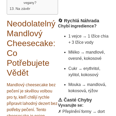
vegany?
Na závěr
🔄 Rychlá Náhrada
Neodolatelný
Chybí ingredience?
Mandlový
1 vejce → 1 lžíce chia
Cheesecake:
+ 3 lžíce vody
Co
Mléko → mandlové,
ovesné, kokosové
Potřebujete
Cukr → erythritol,
Vědět
xylitol, kokosový
Mouka → mandlová,
Mandlový cheesecake bez
kokosová, rýžov
pečení je skvělou volbou
pro ty, kteří chtějí rychle
⚠️ Časté Chyby
připravit lahodný dezert bez
Vyvarujte se:
potřeby pečení. Tento
✗ Přeplnění formy → dort
cheesecake je nejen