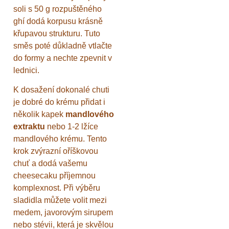
soli s 50 g rozpuštěného
ghí dodá korpusu krásně
křupavou strukturu. Tuto
směs poté důkladně vtlačte
do formy a nechte zpevnit v
lednici.
K dosažení dokonalé chuti
je dobré do krému přidat i
několik kapek
mandlového
extraktu
nebo 1-2 lžíce
mandlového krému. Tento
krok zvýrazní oříškovou
chuť a dodá vašemu
cheesecaku příjemnou
komplexnost. Při výběru
sladidla můžete volit mezi
medem, javorovým sirupem
nebo stévii, která je skvělou