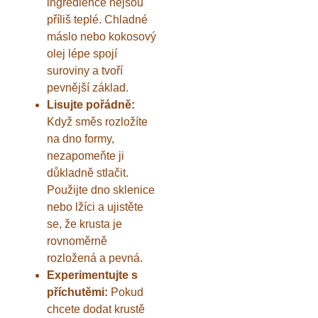
ingredience nejsou
příliš teplé. Chladné
máslo nebo kokosový
olej lépe spojí
suroviny a tvoří
pevnější základ.
Lisujte pořádně:
Když směs rozložíte
na dno formy,
nezapomeňte ji
důkladně stlačit.
Použijte dno sklenice
nebo lžíci a ujistěte
se, že krusta je
rovnoměrně
rozložená a pevná.
Experimentujte s
příchutěmi:
Pokud
chcete dodat krustě