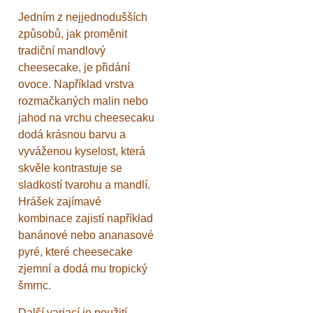
Jedním z nejjednodušších
způsobů, jak proměnit
tradiční mandlový
cheesecake, je přidání
ovoce. Například vrstva
rozmačkaných malin nebo
jahod na vrchu cheesecaku
dodá krásnou barvu a
vyváženou kyselost, která
skvěle kontrastuje se
sladkostí tvarohu a mandlí.
Hrášek zajímavé
kombinace zajistí například
banánové nebo ananasové
pyré, které cheesecake
zjemní a dodá mu tropický
šmrnc.
Další variací je použití