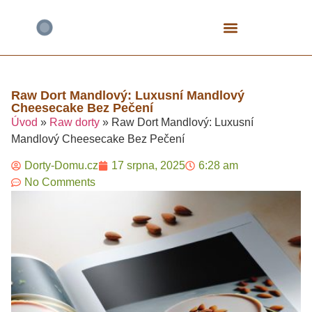
Bezlepkové Speciály
Čokoládové Dorty
Fitness A Proteinové
Mrkvové Dorty
Narozeninové A Dětské
Tvarohové Dorty
Vegan A Rostlinné
Raw Dort Mandlový: Luxusní Mandlový
Cheesecake Bez Pečení​
Úvod
»
Raw dorty
»
Raw Dort Mandlový: Luxusní
Mandlový Cheesecake Bez Pečení​
Dorty-Domu.cz
17 srpna, 2025
6:28 am
No Comments