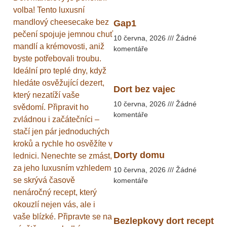
volba! Tento luxusní
mandlový cheesecake bez
Gap1
pečení spojuje jemnou chuť
10 června, 2026
Žádné
mandlí a krémovosti, aniž
komentáře
byste potřebovali troubu.
Ideální pro teplé dny, když
hledáte osvěžující dezert,
Dort bez vajec
který nezatíží vaše
10 června, 2026
Žádné
svědomí. Připravit ho
komentáře
zvládnou i začátečníci –
stačí jen pár jednoduchých
kroků a rychle ho osvěžíte v
Dorty domu
lednici. Nenechte se zmást,
za jeho luxusním vzhledem
10 června, 2026
Žádné
se skrývá časově
komentáře
nenáročný recept, který
okouzlí nejen vás, ale i
vaše blízké. Připravte se na
Bezlepkovy dort recept