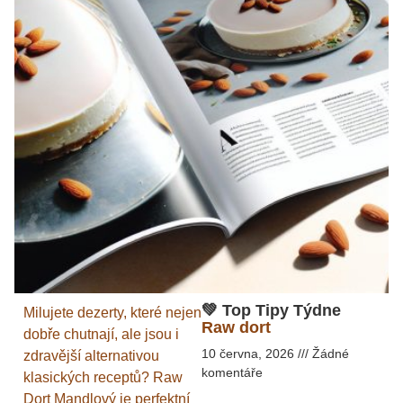
💚 Top Tipy Týdne
Milujete dezerty, které nejen
Raw dort
dobře chutnají, ale jsou i
10 června, 2026
Žádné
zdravější alternativou
komentáře
klasických receptů? Raw
Dort Mandlový je perfektní