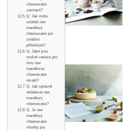
cheesecake
zamrazit?
Q: Jak mohu
ozdobit raw
mandlový
cheesecake pro
zvláštní
příležitosti?
Q: Jaké jsou
možné variace pro
mou raw
mandlovou
cheesecake
recept?
Q: Jak správně
skladovat raw
mandlový
cheesecake?
Q: Je raw
mandlový
cheesecake
vhodný pro