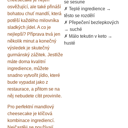
se sesune
osvěžující, ale také přináší
✗ Teplé ingredience →
bohatou chuť mandlí, která
těsto se rozdělí
potěší každého milovníka
✗ Přepečení bezlepkových
sladkých jídel. A co je
→ suché
nejlepší? Příprava trvá jen
✗ Málo tekutin v keto →
několik minut a konečný
husté
výsledek je skutečný
gurmánský zážitek. Jestliže
máte doma kvalitní
ingredience, můžete
snadno vytvořit jídlo, které
bude vypadat jako z
restaurace, a přitom se na
něj nebudete cítit provinile.
Pro perfektní mandlový
cheesecake je klíčová
kombinace ingrediencí.
Nejčastěji se používají