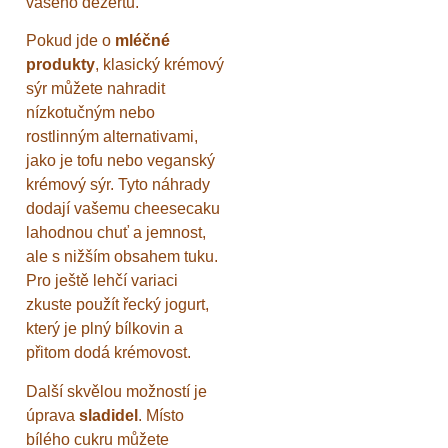
vašeho dezertu.
Pokud jde o
mléčné
produkty
, klasický krémový
sýr můžete nahradit
nízkotučným nebo
rostlinným alternativami,
jako je tofu nebo veganský
krémový sýr. Tyto náhrady
dodají vašemu cheesecaku
lahodnou chuť a jemnost,
ale s nižším obsahem tuku.
Pro ještě lehčí variaci
zkuste použít řecký jogurt,
který je plný bílkovin a
přitom dodá krémovost.
Další skvělou možností je
úprava
sladidel
. Místo
bílého cukru můžete