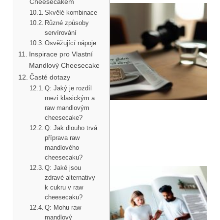
Cheesecakem
Skvělé kombinace
Různé způsoby
servírování
Osvěžující nápoje
Inspirace pro Vlastní
Mandlový Cheesecake
Časté dotazy
Q: Jaký je rozdíl
mezi klasickým a
raw mandlovým
cheesecake?
Q: Jak dlouho trvá
příprava raw
mandlového
cheesecaku?
Q: Jaké jsou
zdravé alternativy
k cukru v raw
cheesecaku?
Q: Mohu raw
mandlový