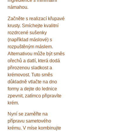
ingredience s minimální
námahou.
Začněte s realizací křupavé
krusty. Smíchejte kvalitní
rozdrcené sušenky
(například máslové) s
rozpuštěným máslem.
Alternativou může být směs
ořechů a datlí, která dodá
přirozenou sladkost a
krémovost. Tuto směs
důkladně vtlačte na dno
formy a dejte do lednice
zpevnit, zatímco připravíte
krém.
Nyní se zaměřte na
přípravu sametového
krému. V míse kombinujte