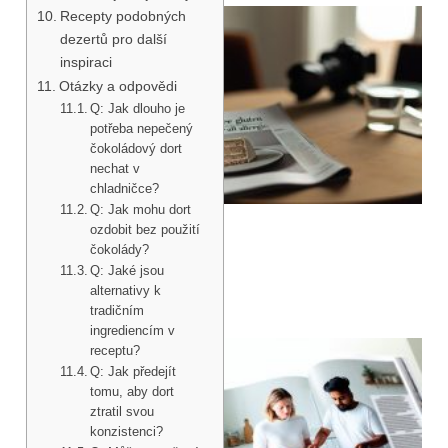
Recepty podobných
dezertů pro další
inspiraci
Otázky a odpovědi
Q: Jak dlouho je
potřeba nepečený
čokoládový dort
nechat v
chladničce?
Q: Jak mohu dort
ozdobit bez použití
čokolády?
Q: Jaké jsou
alternativy k
tradičním
ingrediencím v
receptu?
Q: Jak předejít
tomu, aby dort
ztratil svou
konzistenci?