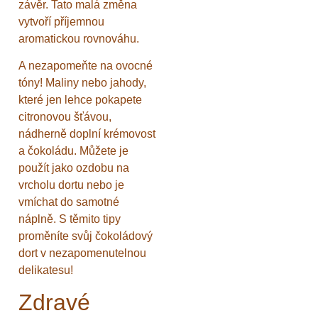
závěr. Tato malá změna
vytvoří příjemnou
aromatickou rovnováhu.
A nezapomeňte na ovocné
tóny! Maliny nebo jahody,
které jen lehce pokapete
citronovou šťávou,
nádherně doplní krémovost
a čokoládu. Můžete je
použít jako ozdobu na
vrcholu dortu nebo je
vmíchat do samotné
náplně. S těmito tipy
proměníte svůj čokoládový
dort v nezapomenutelnou
delikatesu!
Zdravé