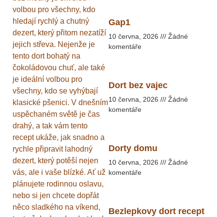
volbou pro všechny, kdo
hledají rychlý a chutný
Gap1
dezert, který přitom nezatíží
10 června, 2026
Žádné
jejich střeva. Nejenže je
komentáře
tento dort bohatý na
čokoládovou chuť, ale také
je ideální volbou pro
Dort bez vajec
všechny, kdo se vyhýbají
10 června, 2026
Žádné
klasické pšenici. V dnešním
komentáře
uspěchaném světě je čas
drahý, a tak vám tento
recept ukáže, jak snadno a
Dorty domu
rychle připravit lahodný
dezert, který potěší nejen
10 června, 2026
Žádné
vás, ale i vaše blízké. Ať už
komentáře
plánujete rodinnou oslavu,
nebo si jen chcete dopřát
něco sladkého na víkend,
Bezlepkovy dort recept