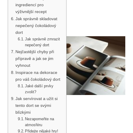
ingrediencí pro
výživnější recept
Jak správně skladovat
nepečený čokoládový
dort
Jak správně zmrazit
nepečený dort
Nejčastější chyby při
přípravě a jak se jim
vyhnout
Inspirace na dekorace
pro váš čokoládový dort
Jaké další prvky
zvolit?
Jak servírovat a užít si
tento dort se svými
blízkými
Nezapomeňte na
atmosféru
Přidejte nějaké hry!