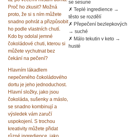
se sesune
Proč ho zkusit? Možná
✗ Teplé ingredience →
proto, že si s ním můžete
těsto se rozdělí
snadno pohrát a přizpůsobit
✗ Přepečení bezlepkových
ho podle vlastních chutí.
→ suché
Kdo by odolal jemné
✗ Málo tekutin v keto →
čokoládové chuti, kterou si
husté
můžete vychutnat bez
čekání na pečení?
Hlavním lákadlem
nepečeného čokoládového
dortu je jeho jednoduchost.
Hlavní složky, jako jsou
čokoláda, sušenky a máslo,
se snadno kombinují a
výsledek vám zaručí
uspokojení. S trochou
kreativity můžete přidat
různé ingredience, jako