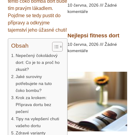
tento čoko bomba dort bude
10 června, 2026
Žádné
tím pravým lákadlem.
komentáře
Pojďme se tedy pustit do
přípravy a odkryjme
tajemství jeho úžasné chuti!
Nejlepsi fitness dort
10 června, 2026
Žádné
Obsah
komentáře
Nepečený čokoládový
dort: Co je to a proč ho
zkusit?
Jaké suroviny
potřebujete na tuto
čoko bombu?
Krok za krokem:
Příprava dortu bez
pečení
Tipy na vylepšení chuti
vašeho dortu
Zdravé varianty