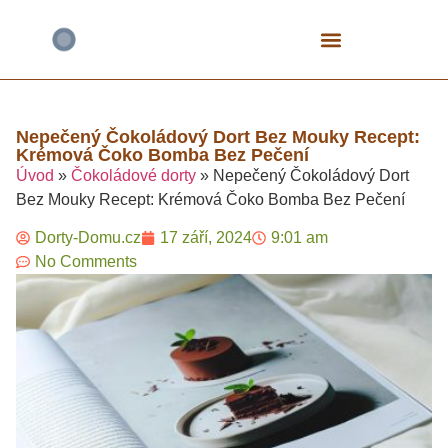
Bezlepkové Speciály
Čokoládové Dorty
Fitness A Proteinové
Mrkvové Dorty
Narozeninové A Dětské
Tvarohové Dorty
Vegan A Rostlinné
Nepečený Čokoládový Dort Bez Mouky Recept:
Krémová Čoko Bomba Bez Pečení​
Úvod
»
Čokoládové dorty
»
Nepečený Čokoládový Dort
Bez Mouky Recept: Krémová Čoko Bomba Bez Pečení​
Dorty-Domu.cz
17 září, 2024
9:01 am
No Comments