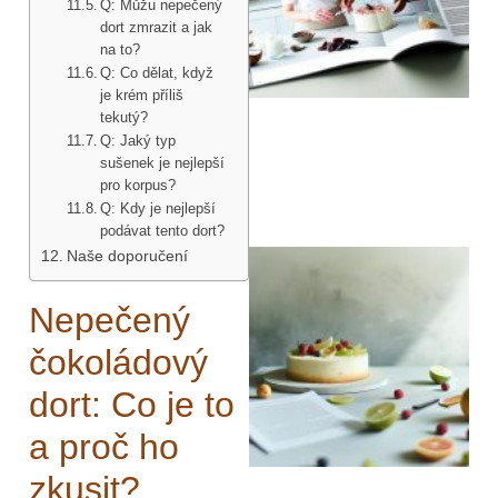
Q: Můžu nepečený
dort zmrazit a jak
na to?
Q: Co dělat, když
je krém příliš
tekutý?
Q: Jaký typ
sušenek je nejlepší
pro korpus?
Q: Kdy je nejlepší
podávat tento dort?
Naše doporučení
Nepečený
čokoládový
dort: Co je to
a proč ho
zkusit?