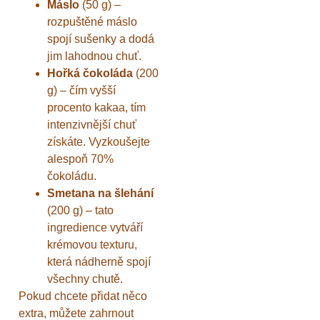
Máslo
(50 g) –
rozpuštěné máslo
spojí sušenky a dodá
jim lahodnou chuť.
Hořká čokoláda
(200
g) – čím vyšší
procento kakaa, tím
intenzivnější chuť
získáte. Vyzkoušejte
alespoň 70%
čokoládu.
Smetana na šlehání
(200 g) – tato
ingredience vytváří
krémovou texturu,
která nádherně spojí
všechny chutě.
Pokud chcete přidat něco
extra, můžete zahrnout