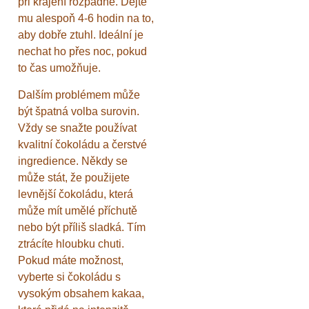
při krájení rozpadne. Dejte
mu alespoň 4-6 hodin na to,
aby dobře ztuhl. Ideální je
nechat ho přes noc, pokud
to čas umožňuje.
Dalším problémem může
být špatná volba surovin.
Vždy se snažte používat
kvalitní čokoládu a čerstvé
ingredience. Někdy se
může stát, že použijete
levnější čokoládu, která
může mít umělé příchutě
nebo být příliš sladká. Tím
ztrácíte hloubku chuti.
Pokud máte možnost,
vyberte si čokoládu s
vysokým obsahem kakaa,