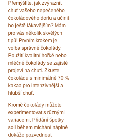
Přemýšlíte, jak zvýraznit
chuť vašeho nepečeného
čokoládového dortu a učinit
ho ještě lákavějším? Mám
pro vás několik skvělých
tipů! Prvním krokem je
volba správné čokolády.
Použití kvalitní hořké nebo
mléčné čokolády se zajisté
projeví na chuti. Zkuste
čokoládu s minimálně 70 %
kakaa pro intenzivnější a
hlubší chuť.
Kromě čokolády můžete
experimentovat s různými
variacemi. Přidání špetky
soli během míchání náplně
dokáže pozvednout