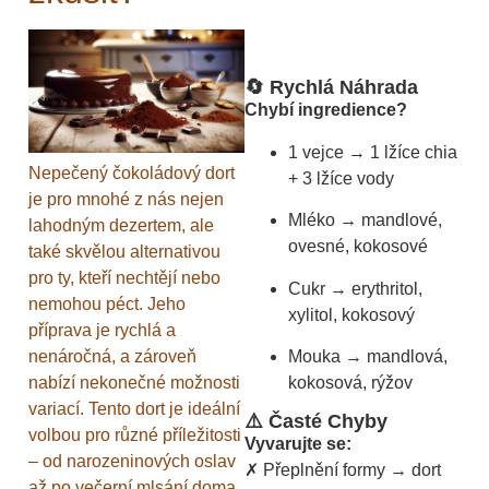
🔄 Rychlá Náhrada
Chybí ingredience?
1 vejce → 1 lžíce chia
Nepečený čokoládový dort
+ 3 lžíce vody
je pro mnohé z nás nejen
Mléko → mandlové,
lahodným dezertem, ale
ovesné, kokosové
také skvělou alternativou
pro ty, kteří nechtějí nebo
Cukr → erythritol,
nemohou péct. Jeho
xylitol, kokosový
příprava je rychlá a
nenáročná, a zároveň
Mouka → mandlová,
nabízí nekonečné možnosti
kokosová, rýžov
variací. Tento dort je ideální
⚠️ Časté Chyby
volbou pro různé příležitosti
Vyvarujte se:
– od narozeninových oslav
✗ Přeplnění formy → dort
až po večerní mlsání doma.