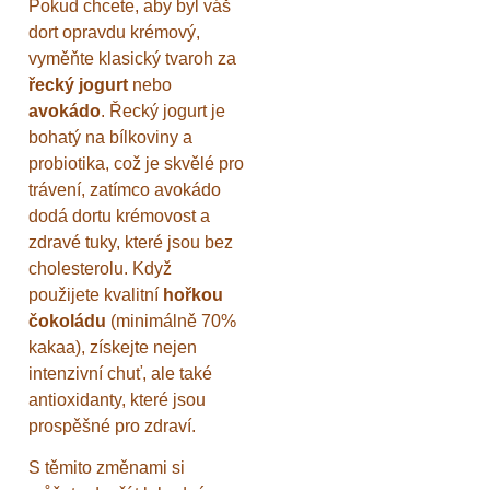
Pokud chcete, aby byl váš
dort opravdu krémový,
vyměňte klasický tvaroh za
řecký jogurt
nebo
avokádo
. Řecký jogurt je
bohatý na bílkoviny a
probiotika, což je skvělé pro
trávení, zatímco avokádo
dodá dortu krémovost a
zdravé tuky, které jsou bez
cholesterolu. Když
použijete kvalitní
hořkou
čokoládu
(minimálně 70%
kakaa), získejte nejen
intenzivní chuť, ale také
antioxidanty, které jsou
prospěšné pro zdraví.
S těmito změnami si