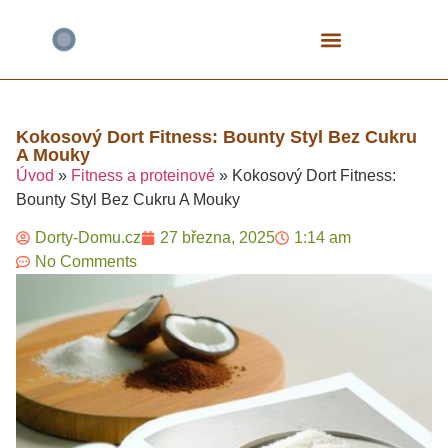
Bezlepkové Speciály
Čokoládové Dorty
Fitness A Proteinové
Mrkvové Dorty
Narozeninové A Dětské
Tvarohové Dorty
Vegan A Rostlinné
Kokosový Dort Fitness: Bounty Styl Bez Cukru
A Mouky​
Úvod
»
Fitness a proteinové
»
Kokosový Dort Fitness:
Bounty Styl Bez Cukru A Mouky​
Dorty-Domu.cz
27 března, 2025
1:14 am
No Comments