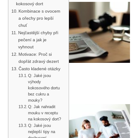
kokosový dort
Kombinace s ovocem
a ořechy pro lepší
chuť
Nejčastější chyby při
pečení a jak je
vyhnout
Motivace: Proč si
dopřát zdravý dezert
Často kladené otázky
Q: Jaké jsou
výhody
kokosového dortu
bez cukru a
mouky?
Q: Jak nahradit
mouku v receptu
na kokosový dort?
Q: Jaké jsou
nejlepší tipy na
dochucení