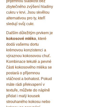
příjemnou sladkost bez
zbytečného zvýšení hladiny
cukru v krvi. Jsou skvělou
alternativou pro ty, kteří
sledují svůj cukr.
Dalším důležitým prvkem je
kokosové mléko
, které
dodá vašemu dortu
krémovou konzistenci a
výraznou kokosovou chuť.
Kombinace tekuté a pevné
části kokosového mléka se
postará o příjemnou
vláčnost a bohatost. Pokud
máte rádi překvapení v
textuře, můžete do náplně
přidat i malý kousek
strouhaného kokosu nebo