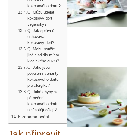
kokosového dortu?
Q: Můžu udělat
kokosový dort
veganský?
Q: Jak správně
uchovávat
kokosový dort?
Q: Mohu použít
jiné sladidlo místo
klasického cukru?
Q: Jaké jsou
populární varianty
kokosového dortu
pro alergiky?
Q: Jaké chyby se
při pečení
kokosového dortu
nejčastěji dělají?
K zapamatování
Jak připravit