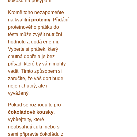
kokosu na posypání.
Kromě toho nezapomeňte
na kvalitní
proteiny
. Přidání
proteinového prášku do
těsta může zvýšit nutriční
hodnotu a dodá energii.
Vyberte si prášek, který
chutná dobře a je bez
přísad, které by vám mohly
vadit. Tímto způsobem si
zaručíte, že váš dort bude
nejen chutný, ale i
vyvážený.
Pokud se rozhodujte pro
čokoládové kousky
,
vybírejte ty, které
neobsahují cukr, nebo si
sami připravte čokoládu z