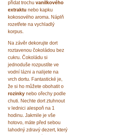
přidat trochu
vanilkového
extraktu
nebo kapku
kokosového aroma. Náplň
rozetřete na vychladlý
korpus.
Na závěr dekorujte dort
roztavenou čokoládou bez
cukru. Čokoládu si
jednoduše rozpustíte ve
vodní lázni a nalijete na
vrch dortu. Fantastické je,
že si ho můžete obohatit o
rozinky
nebo ořechy podle
chuti. Nechte dort ztuhnout
v lednici alespoň na 1
hodinu. Jakmile je vše
hotovo, máte před sebou
lahodný zdravý dezert, který