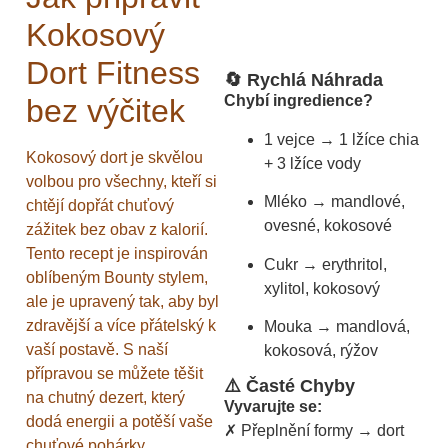
Kokosový
Dort Fitness
🔄 Rychlá Náhrada
Chybí ingredience?
bez výčitek
1 vejce → 1 lžíce chia
Kokosový dort je skvělou
+ 3 lžíce vody
volbou pro všechny, kteří si
Mléko → mandlové,
chtějí dopřát chuťový
ovesné, kokosové
zážitek bez obav z kalorií.
Tento recept je inspirován
Cukr → erythritol,
oblíbeným Bounty stylem,
xylitol, kokosový
ale je upravený tak, aby byl
zdravější a více přátelský k
Mouka → mandlová,
vaší postavě. S naší
kokosová, rýžov
přípravou se můžete těšit
⚠️ Časté Chyby
na chutný dezert, který
Vyvarujte se:
dodá energii a potěší vaše
✗ Přeplnění formy → dort
chuťové pohárky.