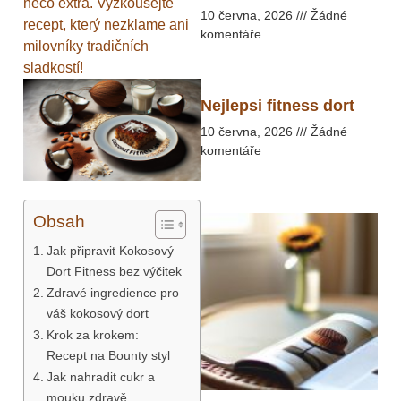
něco extra. Vyzkoušejte
10 června, 2026
Žádné
recept, který nezklame ani
komentáře
milovníky tradičních
sladkostí!
Nejlepsi fitness dort
10 června, 2026
Žádné
komentáře
Obsah
Jak připravit Kokosový
Dort Fitness bez výčitek
Zdravé ingredience pro
váš kokosový dort
Krok za krokem:
Recept na Bounty styl
Jak nahradit cukr a
mouku zdravě