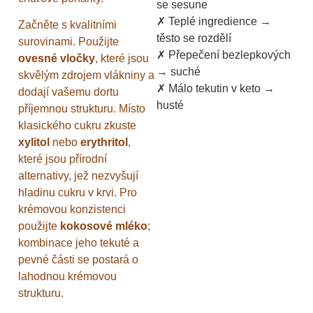
se sesune
✗ Teplé ingredience →
Začněte s kvalitními
těsto se rozdělí
surovinami. Použijte
✗ Přepečení bezlepkových
ovesné vločky
, které jsou
→ suché
skvělým zdrojem vlákniny a
✗ Málo tekutin v keto →
dodají vašemu dortu
husté
příjemnou strukturu. Místo
klasického cukru zkuste
xylitol
nebo
erythritol
,
které jsou přírodní
alternativy, jež nezvyšují
hladinu cukru v krvi. Pro
krémovou konzistenci
použijte
kokosové mléko
;
kombinace jeho tekuté a
pevné části se postará o
lahodnou krémovou
strukturu.