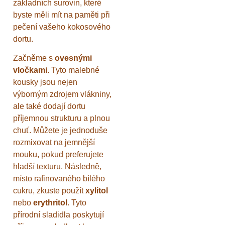
základních surovin, které
byste měli mít na paměti při
pečení vašeho kokosového
dortu.
Začněme s
ovesnými
vločkami
. Tyto malebné
kousky jsou nejen
výborným zdrojem vlákniny,
ale také dodají dortu
příjemnou strukturu a plnou
chuť. Můžete je jednoduše
rozmixovat na jemnější
mouku, pokud preferujete
hladší texturu. Následně,
místo rafinovaného bílého
cukru, zkuste použít
xylitol
nebo
erythritol
. Tyto
přírodní sladidla poskytují