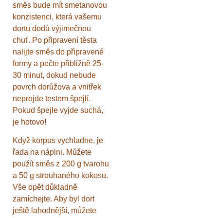
směs bude mít smetanovou
konzistenci, která vašemu
dortu dodá výjimečnou
chuť. Po připravení těsta
nalijte směs do připravené
formy a pečte přibližně 25-
30 minut, dokud nebude
povrch dorůžova a vnitřek
neprojde testem špejlí.
Pokud špejle vyjde suchá,
je hotovo!
Když korpus vychladne, je
řada na náplni. Můžete
použít směs z 200 g tvarohu
a 50 g strouhaného kokosu.
Vše opět důkladně
zamíchejte. Aby byl dort
ještě lahodnější, můžete