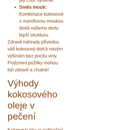
její chuť vynikne.
Směs mouk:
Kombinace kokosové
s mandlovou moukou
dodá vašemu dortu
lepší strukturu.
Zdravé náhrady přivedou
váš kokosový dort k novým
výšinám bez pocitu viny.
Podzimní požitky mohou
být zdravé a chutné!
Výhody
kokosového
oleje v
pečení
Kokosový olej je jedinečný