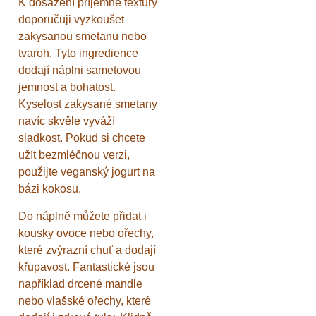
K dosažení příjemné textury
doporučuji vyzkoušet
zakysanou smetanu nebo
tvaroh. Tyto ingredience
dodají náplni sametovou
jemnost a bohatost.
Kyselost zakysané smetany
navíc skvěle vyváží
sladkost. Pokud si chcete
užít bezmléčnou verzi,
použijte veganský jogurt na
bázi kokosu.
Do náplně můžete přidat i
kousky ovoce nebo ořechy,
které zvýrazní chuť a dodají
křupavost. Fantastické jsou
například drcené mandle
nebo vlašské ořechy, které