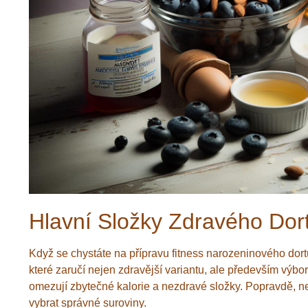
Hlavní Složky Zdravého Dor
Když se chystáte na přípravu fitness narozeninového dortu,
které zaručí nejen zdravější variantu, ale především výbor
omezují zbytečné kalorie a nezdravé složky. Popravdě, nem
vybrat správné suroviny.