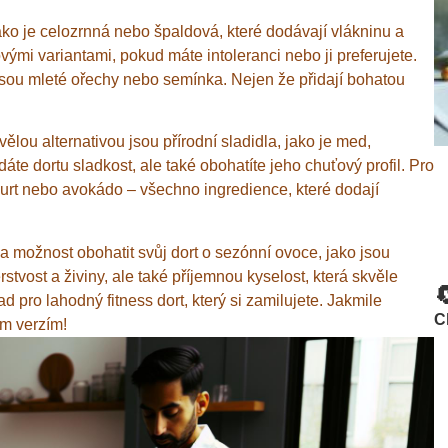
jako je celozrnná nebo špaldová, které dodávají vlákninu a
ými variantami, pokud máte intoleranci nebo ji preferujete.
jsou mleté ořechy nebo semínka. Nejen že přidají bohatou
lou alternativou jsou přírodní sladidla, jako je med,
e dortu sladkost, ale také obohatíte jeho chuťový profil. Pro
gurt nebo avokádo – všechno ingredience, které dodají
možnost obohatit svůj dort o sezónní ovoce, jako jsou
tvost a živiny, ale také příjemnou kyselost, která skvěle

d pro lahodný fitness dort, který si zamilujete. Jakmile
C
ým verzím!