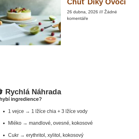
Chuť Díky Ovoci​
26 dubna, 2026
Žádné
komentáře
 Rychlá Náhrada
hybí ingredience?
1 vejce → 1 lžíce chia + 3 lžíce vody
Mléko → mandlové, ovesné, kokosové
Cukr → erythritol, xylitol, kokosový