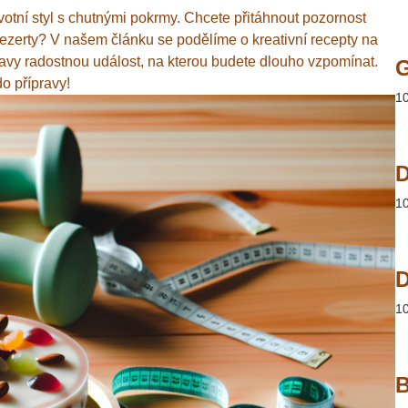
životní styl s chutnými pokrmy. Chcete přitáhnout pozornost
 dezerty? V našem článku se podělíme o kreativní recepty na
avy radostnou událost, na kterou budete dlouho vzpomínat.
do přípravy!
1
D
1
D
1
B