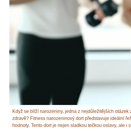
Když se blíží narozeniny, jedna z nejdůležitějších otázek z
zdravě? Fitness narozeninový dort představuje ideální řeš
hodnoty. Tento dort je nejen sladkou tečkou oslavy, ale i s