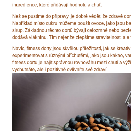
ingredience, které přidávají hodnotu a chuť.
Než se pustíme do přípravy, je dobré vědět, že zdravé dort
Například místo cukru můžeme použít ovoce, jako jsou baná
sirup. Základnou těchto dortů bývají celozrnné nebo bezl
dodává vlákninu. Tím nejenže zlepšíme stravitelnost, ale
Navíc, fitness dorty jsou skvělou příležitostí, jak se kreati
experimentovat s různými příchutěmi, jako jsou kakao, va
fitness dortu je najít správnou rovnováhu mezi chutí a vý
vychutnáte, ale i pozitivně ovlivníte své zdraví.