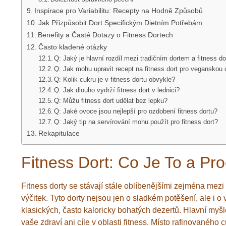
Inspirace pro Variabilitu: Recepty na Hodně Způsobů
Jak Přizpůsobit Dort Specifickým Dietním Potřebám
Benefity a Časté Dotazy o Fitness Dortech
Často kladené otázky
Q: Jaký je hlavní rozdíl mezi tradičním dortem a fitness d
Q: Jak mohu upravit recept na fitness dort pro veganskou 
Q: Kolik cukru je v fitness dortu obvykle?
Q: Jak dlouho vydrží fitness dort v lednici?
Q: Můžu fitness dort udělat bez lepku?
Q: Jaké ovoce jsou nejlepší pro ozdobení fitness dortu?
Q: Jaký tip na servírování mohu použít pro fitness dort?
Rekapitulace
Fitness Dort: Co Je To a Pro
Fitness dorty se stávají stále oblíbenějšími zejména mezi l
výčitek. Tyto dorty nejsou jen o sladkém potěšení, ale i o
klasických, často kaloricky bohatých dezertů. Hlavní myšl
vaše zdraví ani cíle v oblasti fitness. Místo rafinovanéh