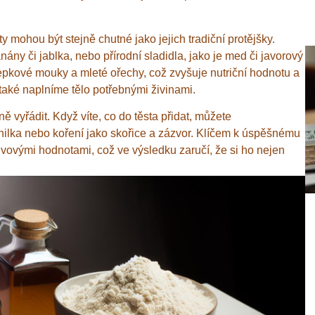
y mohou být stejně chutné jako jejich tradiční protějšky.
ny či jablka, nebo přírodní sladidla, jako je med či javorový
epkové mouky a mleté ořechy, což zvyšuje nutriční hodnotu a
 také naplníme tělo potřebnými živinami.
vně vyřádit. Když víte, co do těsta přidat, můžete
nilka nebo koření jako skořice a zázvor. Klíčem k úspěšnému
živovými hodnotami, což ve výsledku zaručí, že si ho nejen