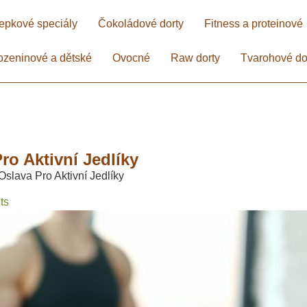
epkové speciály
Čokoládové dorty
Fitness a proteinové
ozeninové a dětské
Ovocné
Raw dorty
Tvarohové do
ro Aktivní Jedlíky
Oslava Pro Aktivní Jedlíky
ts