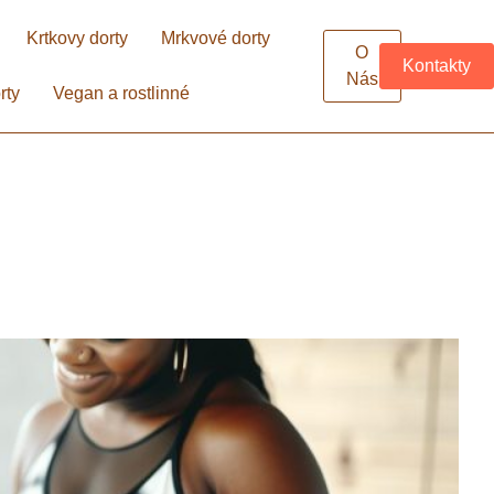
Krtkovy dorty
Mrkvové dorty
O
Kontakty
Nás
rty
Vegan a rostlinné