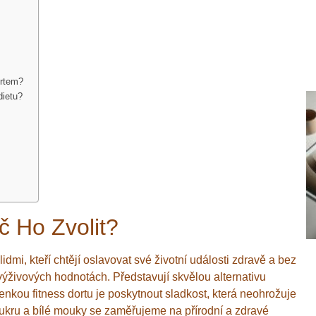
ortem?
dietu?
č Ho Zvolit?
idmi, kteří chtějí oslavovat své životní události zdravě a bez
 výživových hodnotách. Představují skvělou alternativu
enkou fitness dortu je poskytnout sladkost, která neohrožuje
o cukru a bílé mouky se zaměřujeme na přírodní a zdravé