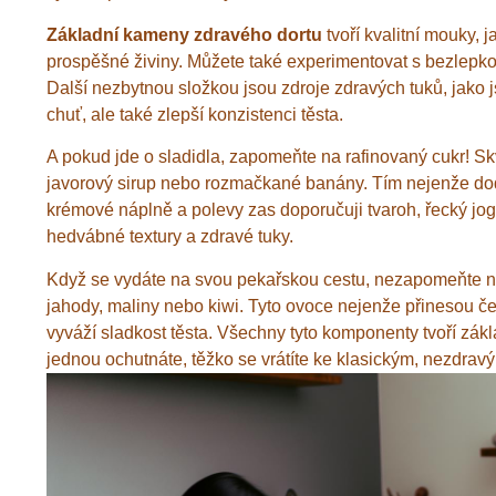
Základní kameny zdravého dortu
tvoří kvalitní mouky, 
prospěšné živiny. Můžete také experimentovat s bezlepkov
Další nezbytnou složkou jsou zdroje zdravých tuků, jako 
chuť, ale také zlepší konzistenci těsta.
A pokud jde o sladidla, zapomeňte na rafinovaný cukr! Skvě
javorový sirup nebo rozmačkané banány. Tím nejenže dodát
krémové náplně a polevy zas doporučuji tvaroh, řecký jo
hedvábné textury a zdravé tuky.
Když se vydáte na svou pekařskou cestu, nezapomeňte na 
jahody, maliny nebo kiwi. Tyto ovoce nejenže přinesou čers
vyváží sladkost těsta. Všechny tyto komponenty tvoří zákla
jednou ochutnáte, těžko se vrátíte ke klasickým, nezdrav