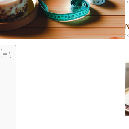
1
N
1