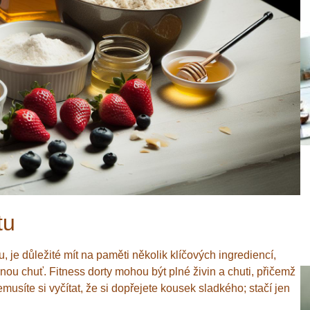
tu
 je důležité mít na paměti několik klíčových ingrediencí,
nou chuť. Fitness dorty mohou být plné živin a chuti, přičemž
usíte si vyčítat, že si dopřejete kousek sladkého; stačí jen