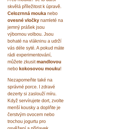
skvělá příležitost k úpravě.
Celozrnná mouka
nebo
ovesné vločky
namleté na
jemný prášek jsou
výbornou volbou. Jsou
bohaté na vlákninu a udrží
vás déle syté. A pokud máte
rádi experimentování,
můžete zkusit
mandlovou
nebo
kokosovou mouku
!
Nezapomeňte také na
správné porce. I zdravé
dezerty si zaslouží míru.
Když servírujete dort, zvolte
menší kousky a doplňte je
čerstvým ovocem nebo
trochou jogurtu pro
osvěžení a přídavek