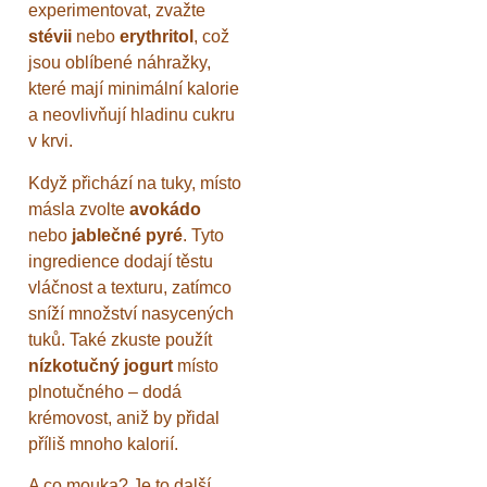
experimentovat, zvažte
stévii
nebo
erythritol
, což
jsou oblíbené náhražky,
které mají minimální kalorie
a neovlivňují hladinu cukru
v krvi.
Když přichází na tuky, místo
másla zvolte
avokádo
nebo
jablečné pyré
. Tyto
ingredience dodají těstu
vláčnost a texturu, zatímco
sníží množství nasycených
tuků. Také zkuste použít
nízkotučný jogurt
místo
plnotučného – dodá
krémovost, aniž by přidal
příliš mnoho kalorií.
A co mouka? Je to další