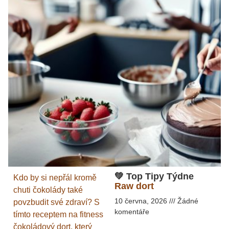
💚 Top Tipy Týdne
Kdo by si nepřál kromě
Raw dort
chuti čokolády také
10 června, 2026
Žádné
povzbudit své zdraví? S
komentáře
tímto receptem na fitness
čokoládový dort, který