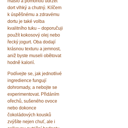
máslo a pomohou udržet
dort vlhký a chutný. Klíčem
k úspěšnému a zdravému
dortu je také volba
kvalitního tuku – doporučuji
použít kokosový olej nebo
řecký jogurt. Oba dodají
krásnou texturu a jemnost,
aniž byste museli obětovat
hodně kalorií.
Podívejte se, jak jednotlivé
ingredience fungují
dohromady, a nebojte se
experimentovat. Přidáním
ořechů, sušeného ovoce
nebo dokonce
čokoládových kousků
zvýšíte nejen chuť, ale i