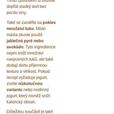
Tímto způsobem si můžete
dopřát sladký dort bez
pocitu viny.
Také se zaměřte na
pokles
množství tuku
. Místo
másla zkuste použít
jablečné pyré nebo
avokádo
. Tyto ingredience
nejen sníží množství
nasycených tuků, ale také
dodají dortu příjemnou
texturu a vlhkost. Pokud
recept vyžaduje jogurt,
zvolte
nízkotučnou
variantu
nebo rostlinný
jogurt, který rovněž sníží
kalorický obsah.
Důležitou součástí je také