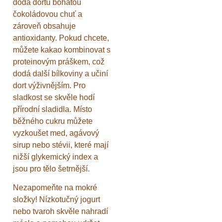
dodá dortu bohatou
čokoládovou chuť a
zároveň obsahuje
antioxidanty. Pokud chcete,
můžete kakao kombinovat s
proteinovým práškem, což
dodá další bílkoviny a učiní
dort výživnějším. Pro
sladkost se skvěle hodí
přírodní sladidla. Místo
běžného cukru můžete
vyzkoušet med, agávový
sirup nebo stévii, které mají
nižší glykemický index a
jsou pro tělo šetrnější.
Nezapomeňte na mokré
složky! Nízkotučný jogurt
nebo tvaroh skvěle nahradí