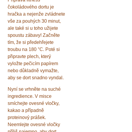
čokoládového dortu je
hračka a nejenže zvládnete
vše za pouhých 30 minut,
ale také si u toho užijete
spoustu zábavy! Začněte
tím, že si předehřejete
troubu na 180 °C. Poté si
připravte plech, který
vyložte pečicím papírem
nebo důkladně vymažte,
aby se dort snadno vyndal.
Nyní se vrhněte na suché
ingredience. V misce
smíchejte ovesné vločky,
kakao a případně
proteinový prášek.
Neemlejte ovesné vločky
příliš najemno, aby dort