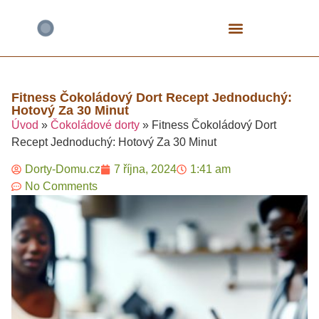
Bezlepkové Speciály
Čokoládové Dorty
Fitness A Proteinové
Mrkvové Dorty
Narozeninové A Dětské
Tvarohové Dorty
Vegan A Rostlinné
Fitness Čokoládový Dort Recept Jednoduchý:
Hotový Za 30 Minut​
Úvod
»
Čokoládové dorty
»
Fitness Čokoládový Dort
Recept Jednoduchý: Hotový Za 30 Minut​
Dorty-Domu.cz
7 října, 2024
1:41 am
No Comments