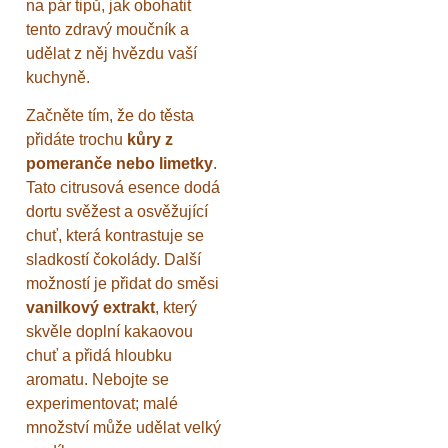
na pár tipů, jak obohatit
tento zdravý moučník a
udělat z něj hvězdu vaší
kuchyně.
Začněte tím, že do těsta
přidáte trochu
kůry z
pomeranče nebo limetky
.
Tato citrusová esence dodá
dortu svěžest a osvěžující
chuť, která kontrastuje se
sladkostí čokolády. Další
možností je přidat do směsi
vanilkový extrakt
, který
skvěle doplní kakaovou
chuť a přidá hloubku
aromatu. Nebojte se
experimentovat; malé
množství může udělat velký