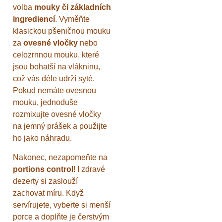
volba
mouky či základních
ingrediencí
. Vyměňte
klasickou pšeničnou mouku
za
ovesné vločky
nebo
celozrnnou mouku, které
jsou bohatší na vlákninu,
což vás déle udrží syté.
Pokud nemáte ovesnou
mouku, jednoduše
rozmixujte ovesné vločky
na jemný prášek a použijte
ho jako náhradu.
Nakonec, nezapomeňte na
portions control
! I zdravé
dezerty si zaslouží
zachovat míru. Když
servírujete, vyberte si menší
porce a doplňte je čerstvým