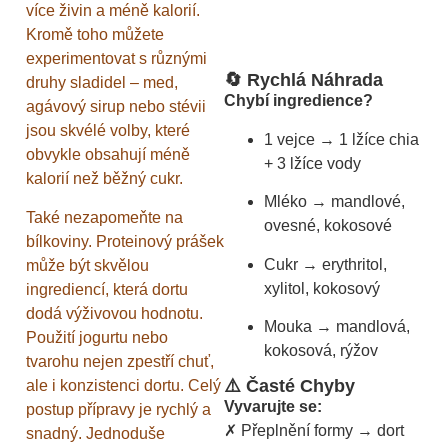
více živin a méně kalorií.
Kromě toho můžete
experimentovat s různými
🔄 Rychlá Náhrada
druhy sladidel – med,
Chybí ingredience?
agávový sirup nebo stévii
jsou skvélé volby, které
1 vejce → 1 lžíce chia
obvykle obsahují méně
+ 3 lžíce vody
kalorií než běžný cukr.
Mléko → mandlové,
Také nezapomeňte na
ovesné, kokosové
bílkoviny. Proteinový prášek
Cukr → erythritol,
může být skvělou
xylitol, kokosový
ingrediencí, která dortu
dodá výživovou hodnotu.
Mouka → mandlová,
Použití jogurtu nebo
kokosová, rýžov
tvarohu nejen zpestří chuť,
⚠️ Časté Chyby
ale i konzistenci dortu. Celý
Vyvarujte se:
postup přípravy je rychlý a
✗ Přeplnění formy → dort
snadný. Jednoduše