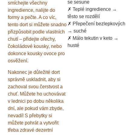
se sesune
smíchejte všechny
✗ Teplé ingredience →
ingredience, nalijte do
těsto se rozdělí
formy a pečte. A co víc,
✗ Přepečení bezlepkových
tento dort si můžete snadno
→ suché
přizpůsobit podle vlastních
✗ Málo tekutin v keto →
chutí – přidejte ořechy,
husté
čokoládové kousky, nebo
dokonce kousky ovoce pro
osvěžení.
Nakonec je důležité dort
správně uskladnit, aby si
zachoval svou čerstvost a
chuť. Můžete ho uchovávat
v lednici po dobu několika
dní, ale pokud vám zbyde,
nevadí! S přebytky si
můžete pohrát a vytvořit
třeba zdravé dezertní