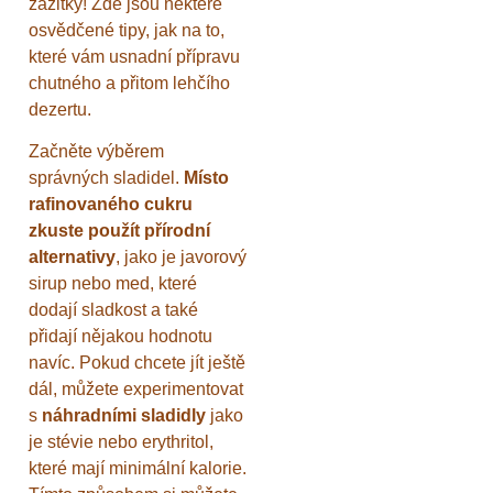
zážitky! Zde jsou některé
osvědčené tipy, jak na to,
které vám usnadní přípravu
chutného a přitom lehčího
dezertu.
Začněte výběrem
správných sladidel.
Místo
rafinovaného cukru
zkuste použít přírodní
alternativy
, jako je javorový
sirup nebo med, které
dodají sladkost a také
přidají nějakou hodnotu
navíc. Pokud chcete jít ještě
dál, můžete experimentovat
s
náhradními sladidly
jako
je stévie nebo erythritol,
které mají minimální kalorie.