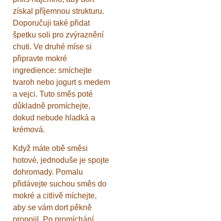
získal příjemnou strukturu.
Doporučuji také přidat
špetku soli pro zvýraznění
chuti. Ve druhé míse si
připravte mokré
ingredience: smíchejte
tvaroh nebo jogurt s medem
a vejci. Tuto směs poté
důkladně promíchejte,
dokud nebude hladká a
krémová.
Když máte obě směsi
hotové, jednoduše je spojte
dohromady. Pomalu
přidávejte suchou směs do
mokré a citlivě míchejte,
aby se vám dort pěkně
propojil. Po promíchání