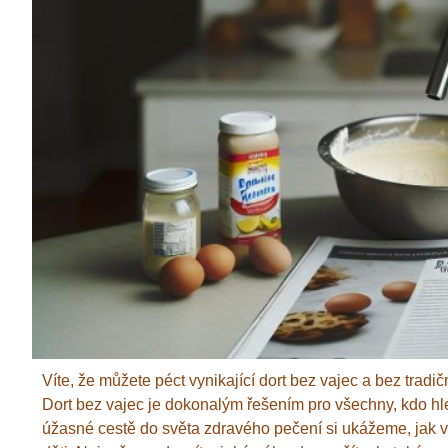
Víte, že můžete péct vynikající dort bez vajec a bez tradi
Dort bez vajec je dokonalým řešením pro všechny, kdo hleda
úžasné cestě do světa zdravého pečení si ukážeme, jak vyt