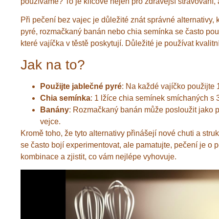
používáme? To je klíčové nejen pro zdravější stravování, a
Při pečení bez vajec je důležité znát správné alternativy
pyré, rozmačkaný banán nebo chia semínka se často použí
které vajíčka v těstě poskytují. Důležité je používat kvalitn
Jak na to?
Použijte jablečné pyré
: Na každé vajíčko použijte 
Chia semínka
: 1 lžíce chia semínek smíchaných s 
Banány
: Rozmačkaný banán může posloužit jako př
vejce.
Kromě toho, že tyto alternativy přinášejí nové chuti a stru
se často bojí experimentovat, ale pamatujte, pečení je o
kombinace a zjistit, co vám nejlépe vyhovuje.