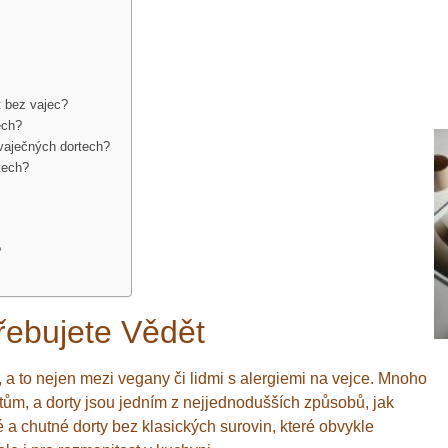
t bez vajec?
ech?
zvaječných dortech?
tech?
?
řebujete Vědět
a to nejen mezi vegany či lidmi s alergiemi na vejce. Mnoho
eptům, a dorty jsou jedním z nejjednodušších způsobů, jak
 a chutné dorty bez klasických surovin, které obvykle