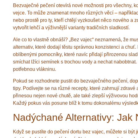
Bezvaječné pečení otevírá nové možnosti pro všechny, kdo
vejce. To může znamenat mnoho různých věcí – například p
nebo prostě pro ty, kteří chtějí vyzkoušet něco nového a 
vytvořit lehčí a výživnější varianty tradičních sladkostí.
Ale co to vlastně obnáší? „Bez vajec“ neznamená, že mus
alternativ, které dodají těstu správnou konzistenci a ch
oblíbenými pomocníky, které navíc přidají přirozenou slad
smíchat lžíci semínek s trochou vody a nechat nabobtnat. 
potřebnou vlákninu.
Pokud se rozhodnete pustit do bezvaječného pečení, dopo
tipy. Podívejte se na různé recepty, které zahrnují zdra
přinesou nejen nové chutě, ale také zlepší výživovou ho
Každý pokus vás posune blíž k tomu dokonalému výsledk
Nadýchané Alternativy: Jak 
Když se pustíte do pečení dortu bez vajec, můžete si být jis