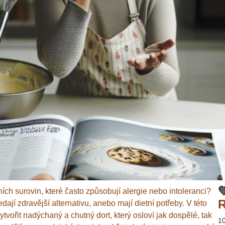

čních surovin, které často způsobují alergie nebo intoleranci?
R
jí zdravější alternativu, anebo mají dietní potřeby. V této
vořit nadýchaný a chutný dort, který osloví jak dospělé, tak
1