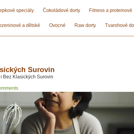
epkové speciály
Čokoládové dorty
Fitness a proteinové
ozeninové a dětské
Ovocné
Raw dorty
Tvarohové do
asických Surovin
i Bez Klasických Surovin
omments