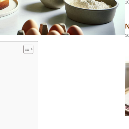
1
N
1