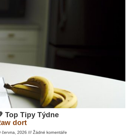
 Top Tipy Týdne
aw dort
0 června, 2026
Žádné komentáře