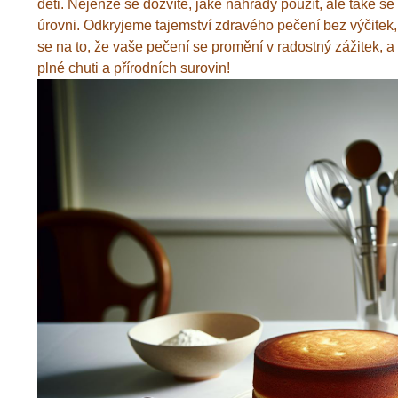
děti. Nejenže se dozvíte, jaké náhrady použít, ale také se
úrovni. Odkryjeme tajemství zdravého pečení bez výčitek
se na to, že vaše pečení se promění v radostný zážitek, a
plné chuti a přírodních surovin!