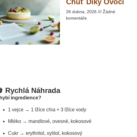
Chuť Díky Ovoci​
26 dubna, 2026
Žádné
komentáře
 Rychlá Náhrada
hybí ingredience?
1 vejce → 1 lžíce chia + 3 lžíce vody
Mléko → mandlové, ovesné, kokosové
Cukr → erythritol, xylitol, kokosový