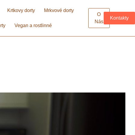
Krtkovy dorty
Mrkvové dorty
O
Kontakty
Nás
rty
Vegan a rostlinné