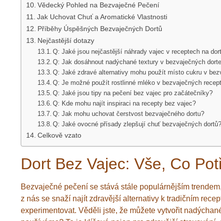
Vědecký Pohled na Bezvaječné Pečení
Jak Uchovat Chuť a Aromatické Vlastnosti
Příběhy Úspěšných Bezvaječných Dortů
Nejčastější dotazy
Q: Jaké jsou nejčastější náhrady vajec v receptech na dor
Q: Jak dosáhnout nadýchané textury v bezvaječných dort
Q: Jaké zdravé alternativy mohu použít místo cukru v be
Q: Je možné použít rostlinné mléko v bezvaječných recep
Q: Jaké jsou tipy na pečení bez vajec pro začátečníky?
Q: Kde mohu najít inspiraci na recepty bez vajec?
Q: Jak mohu uchovat čerstvost bezvaječného dortu?
Q: Jaké ovocné přísady zlepšují chuť bezvaječných dortů
Celkově vzato
Dort Bez Vajec: Vše, Co Pot
Bezvaječné pečení se stává stále populárnějším trendem, 
z nás se snaží najít zdravější alternativy k tradičním rec
experimentovat. Věděli jste, že můžete vytvořit nadýchané