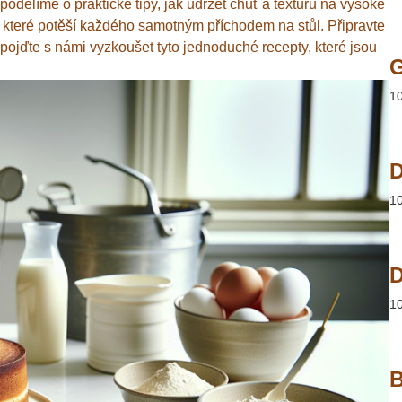
 podělíme o praktické tipy, jak udržet chuť a texturu na vysoké
, které potěší každého samotným příchodem na stůl. Připravte
 pojďte s námi vyzkoušet tyto jednoduché recepty, které jsou
1
D
1
D
1
B