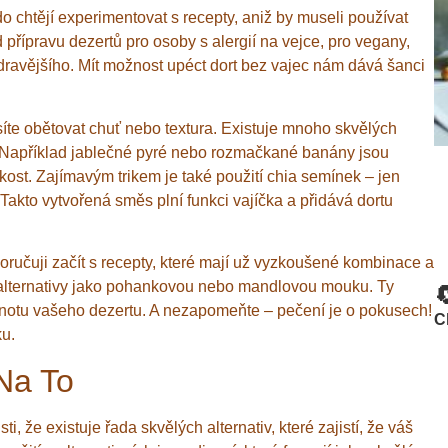
 chtějí experimentovat s recepty, aniž by museli používat
řípravu dezertů pro osoby s alergií na vejce, pro vegany,
zdravějšího. Mít možnost upéct dort bez vajec nám dává šanci
íte obětovat chuť nebo textura. Existuje mnoho skvělých
uť. Například jablečné pyré nebo rozmačkané banány jsou
kost. Zajímavým trikem je také použití chia semínek – jen
Takto vytvořená směs plní funkci vajíčka a přidává dortu
ručuji začít s recepty, které mají už vyzkoušené kombinace a
vé alternativy jako pohankovou nebo mandlovou mouku. Ty

dnotu vašeho dezertu. A nezapomeňte – pečení je o pokusech!
C
u.
Na To
ti, že existuje řada skvělých alternativ, které zajistí, že váš