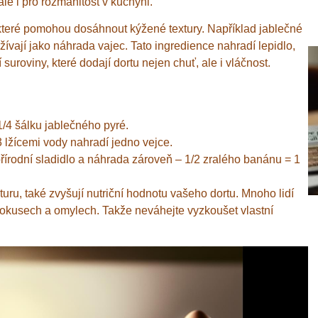
le i pro rozmanitost v kuchyni.
, které pomohou dosáhnout kýžené textury. Například jablečné
vají jako náhrada vajec. Tato ingredience nahradí lepidlo,
í suroviny, které dodají dortu nejen chuť, ale i vláčnost.
1/4 šálku jablečného pyré.
3 lžícemi vody nahradí jedno vejce.
írodní sladidlo a náhrada zároveň – 1/2 zralého banánu = 1
kturu, také zvyšují nutriční hodnotu vašeho dortu. Mnoho lidí
 pokusech a omylech. Takže neváhejte vyzkoušet vlastní