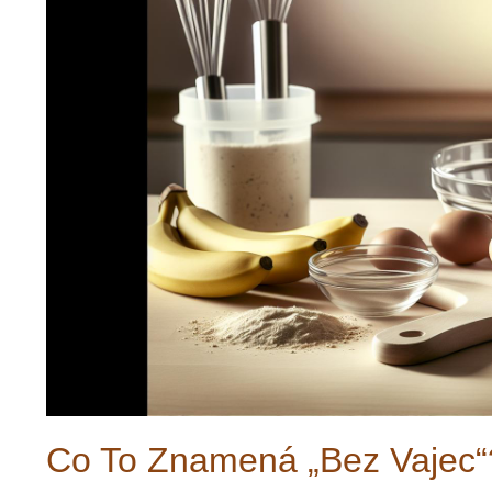
Co To Znamená „Bez Vajec“