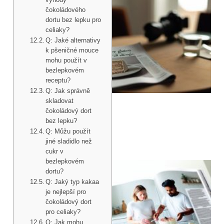
čokoládového
dortu bez lepku pro
celiaky?
Q: Jaké alternativy
k pšeničné mouce
mohu použít v
bezlepkovém
receptu?
Q: Jak správně
skladovat
čokoládový dort
bez lepku?
Q: Můžu použít
jiné sladidlo než
cukr v
bezlepkovém
dortu?
Q: Jaký typ kakaa
je nejlepší pro
čokoládový dort
pro celiaky?
Q: Jak mohu