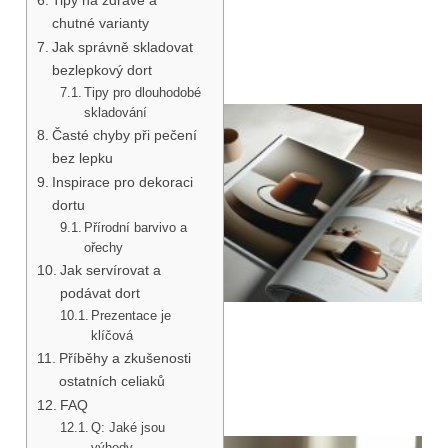
chutné varianty
Jak správně skladovat
bezlepkový dort
Tipy pro dlouhodobé
skladování
Časté chyby při pečení
bez lepku
Inspirace pro dekoraci
dortu
Přírodní barvivo a
ořechy
Jak servírovat a
podávat dort
Prezentace je
klíčová
Příběhy a zkušenosti
ostatních celiaků
FAQ
Q: Jaké jsou
výhody