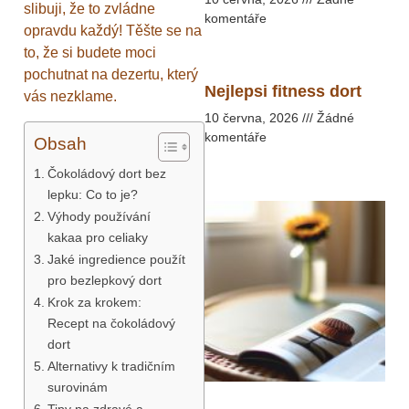
slibuji, že to zvládne
komentáře
opravdu každý! Těšte se na
to, že si budete moci
pochutnat na dezertu, který
Nejlepsi fitness dort
vás nezklame.
10 června, 2026
Žádné
komentáře
Obsah
Čokoládový dort bez
lepku: Co to je?
Výhody používání
kakaa pro celiaky
Jaké ingredience použít
pro bezlepkový dort
Krok za krokem:
Recept na čokoládový
dort
Alternativy k tradičním
surovinám
Tipy na zdravé a