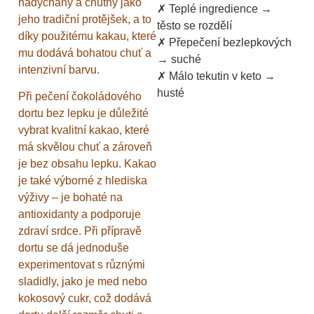
nadýchaný a chutný jako
✗ Teplé ingredience →
jeho tradiční protějšek, a to
těsto se rozdělí
díky použitému kakau, které
✗ Přepečení bezlepkových
mu dodává bohatou chuť a
→ suché
intenzivní barvu.
✗ Málo tekutin v keto →
husté
Při pečení čokoládového
dortu bez lepku je důležité
vybrat kvalitní kakao, které
má skvělou chuť a zároveň
je bez obsahu lepku. Kakao
je také výborné z hlediska
výživy – je bohaté na
antioxidanty a podporuje
zdraví srdce. Při přípravě
dortu se dá jednoduše
experimentovat s různými
sladidly, jako je med nebo
kokosový cukr, což dodává