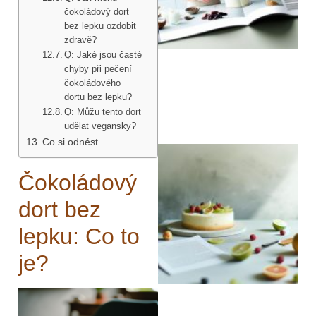
čokoládový dort
bez lepku ozdobit
zdravě?
Q: Jaké jsou časté
chyby při pečení
čokoládového
dortu bez lepku?
Q: Můžu tento dort
udělat vegansky?
Co si odnést
Čokoládový
dort bez
lepku: Co to
je?