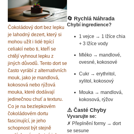
🔄 Rychlá Náhrada
Chybí ingredience?
Čokoládový dort bez lepku
je lahodný dezert, který si
1 vejce → 1 lžíce chia
mohou užít i lidé trpící
+ 3 lžíce vody
celiakií nebo ti, kteří se
Mléko → mandlové,
chtějí vyhnout lepku z
ovesné, kokosové
jiných důvodů. Tento dort se
často vyrábí z alternativních
Cukr → erythritol,
mouk, jako je mandlová,
xylitol, kokosový
kokosová nebo rýžová
mouka, které dodávají
Mouka → mandlová,
jedinečnou chuť a texturu.
kokosová, rýžov
Co je na bezlepkovém
⚠️ Časté Chyby
čokoládovém dortu
Vyvarujte se:
fascinující, je jeho
✗ Přeplnění formy → dort
schopnost být stejně
se sesune