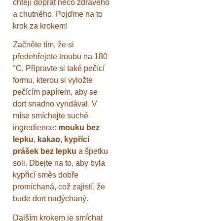
chtějí dopřát něco zdravého
a chutného. Pojďme na to
krok za krokem!
Začněte tím, že si
předehřejete troubu na 180
°C. Připravte si také pečící
formu, kterou si vyložte
pečícím papírem, aby se
dort snadno vyndával. V
míse smíchejte suché
ingredience:
mouku bez
lepku
,
kakao
,
kypřící
prášek bez lepku
a špetku
soli. Dbejte na to, aby byla
kypřicí směs dobře
promíchaná, což zajistí, že
bude dort nadýchaný.
Dalším krokem je smíchat