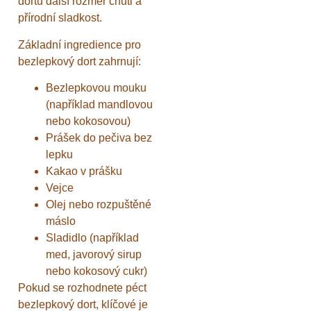
dortu další rozměr chuti a
přírodní sladkost.
Základní ingredience pro
bezlepkový dort zahrnují:
Bezlepkovou mouku
(například mandlovou
nebo kokosovou)
Prášek do pečiva bez
lepku
Kakao v prášku
Vejce
Olej nebo rozpuštěné
máslo
Sladidlo (například
med, javorový sirup
nebo kokosový cukr)
Pokud se rozhodnete péct
bezlepkový dort, klíčové je