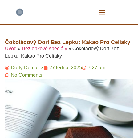
Bezlepkové Speciály
Čokoládové Dorty
Fitness A Proteinové
Mrkvové Dorty
Narozeninové A Dětské
Tvarohové Dorty
Vegan A Rostlinné
Čokoládový Dort Bez Lepku: Kakao Pro Celiaky
Úvod
»
Bezlepkové speciály
»
Čokoládový Dort Bez
Lepku: Kakao Pro Celiaky
Dorty-Domu.cz
27 ledna, 2025
7:27 am
No Comments