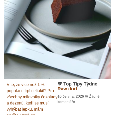
💚 Top Tipy Týdne
Víte, že více než 1 %
Raw dort
populace trpí celiakií? Pro
10 června, 2026
Žádné
všechny milovníky čokolády
komentáře
a dezertů, kteří se musí
vyhýbat lepku, mám