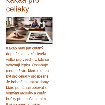
kakaa pro
celiaky
Kakao není jen chutný
doplněk, ale také skvělá
volba pro všechny, kdo se
vyhýbají lepku. Obsahuje
mnoho živin, které mohou
být pro celiaky prospěšné.
Je bohaté na antioxidanty,
které pomáhají bojovat s
volnými radikály a chrání
buňky před poškozením.
Kakao navíc zvyšuje