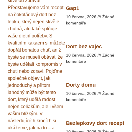
skvělou zprávu!
Představujeme vám recept
Gap1
na čokoládový dort bez
10 června, 2026
Žádné
lepku, který nejen skvěle
komentáře
chutná, ale také splňuje
vaše dietní potřeby. S
kvalitním kakaem si můžete
Dort bez vajec
dopřát bohatou chuť, aniž
10 června, 2026
Žádné
byste se museli obávat, že
komentáře
byste udělali kompromis v
chuti nebo zdraví. Pojďme
společně objevit, jak
Dorty domu
jednoduchý a přitom
lahodný může být tento
10 června, 2026
Žádné
dort, který udělá radost
komentáře
nejen celiakům, ale i všem
vašim blízkým. V
následujících krocích si
Bezlepkovy dort recept
ukážeme, jak na to – a
10 června, 2026
Žádné