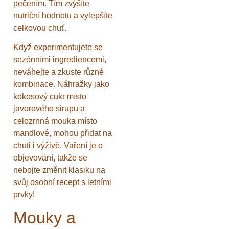
pečením. Tím zvýšíte
nutriční hodnotu a vylepšíte
celkovou chuť.
Když experimentujete se
sezónními ingrediencemi,
neváhejte a zkuste různé
kombinace. Náhražky jako
kokosový cukr místo
javorového sirupu a
celozrnná mouka místo
mandlové, mohou přidat na
chuti i výživě. Vaření je o
objevování, takže se
nebojte změnit klasiku na
svůj osobní recept s letními
prvky!
Mouky a