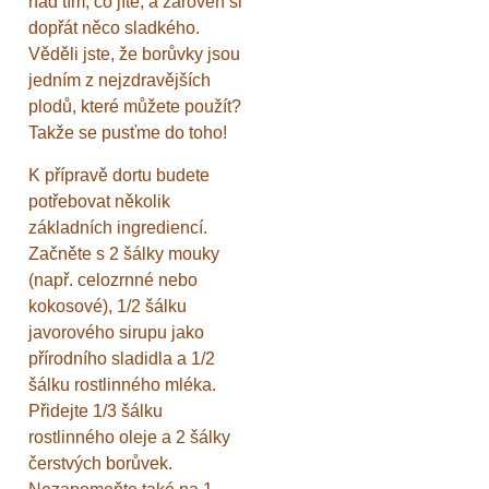
nad tím, co jíte, a zároveň si
dopřát něco sladkého.
Věděli jste, že borůvky jsou
jedním z nejzdravějších
plodů, které můžete použít?
Takže se pusťme do toho!
K přípravě dortu budete
potřebovat několik
základních ingrediencí.
Začněte s 2 šálky mouky
(např. celozrnné nebo
kokosové), 1/2 šálku
javorového sirupu jako
přírodního sladidla a 1/2
šálku rostlinného mléka.
Přidejte 1/3 šálku
rostlinného oleje a 2 šálky
čerstvých borůvek.