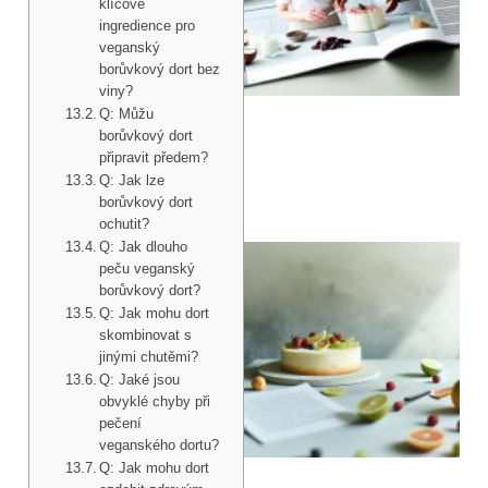
klíčové
ingredience pro
veganský
borůvkový dort bez
viny?
Q: Můžu
borůvkový dort
připravit předem?
Q: Jak lze
borůvkový dort
ochutit?
Q: Jak dlouho
peču veganský
borůvkový dort?
Q: Jak mohu dort
skombinovat s
jinými chutěmi?
Q: Jaké jsou
obvyklé chyby při
pečení
veganského dortu?
Q: Jak mohu dort