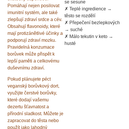
se sesune
Pomáhají nejen posilovat
✗ Teplé ingredience →
imunitní systém, ale také
těsto se rozdělí
zlepšují zdraví srdce a cév.
✗ Přepečení bezlepkových
Obsahují flavonoidy, které
→ suché
mají protizánětlivé účinky a
✗ Málo tekutin v keto →
podporují zdraví mozku.
husté
Pravidelná konzumace
borůvek může přispět k
lepší paměti a celkovému
duševnímu zdraví.
Pokud plánujete péct
veganský borůvkový dort,
využijte čerstvé borůvky,
které dodají vašemu
dezertu šťavnatost a
přírodní sladkost. Můžete je
zapracovat do těsta nebo
použít jako lahodný