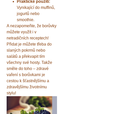
Praktické použití:
Vynikající do muffinů,
jogurtů nebo
smoothie.
A nezapomeňte, že borůvky
můžete využít i v
netradičních receptech!
Přidat je můžete třeba do
slaných pokrmů nebo
salátů a překvapit tím
všechny své hosty. Takže
směle do toho – zdravé
vaření s borůvkami je
cestou k šťastnějšímu a
zdravějšímu životnímu
stylu!