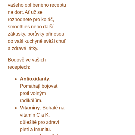
vašeho oblíbeného receptu
na dort. Ať už se
rozhodnete pro koláč,
smoothies nebo další
zákusky, borůvky přinesou
do vaší kuchyně svěží chuť
a zdravé látky.
Bodově ve vašich
receptech:
Antioxidanty:
Pomáhají bojovat
proti volným
radikálům.
Vitamíny:
Bohaté na
vitamín C a K,
důležité pro zdraví
pleti a imunitu.