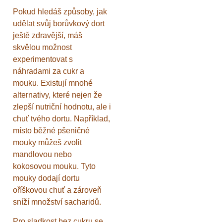
Pokud hledáš způsoby, jak
udělat svůj borůvkový dort
ještě zdravější, máš
skvělou možnost
experimentovat s
náhradami za cukr a
mouku. Existují mnohé
alternativy, které nejen že
zlepší nutriční hodnotu, ale i
chuť tvého dortu. Například,
místo běžné pšeničné
mouky můžeš zvolit
mandlovou nebo
kokosovou mouku. Tyto
mouky dodají dortu
oříškovou chuť a zároveň
sníží množství sacharidů.
Pro sladkost bez cukru se