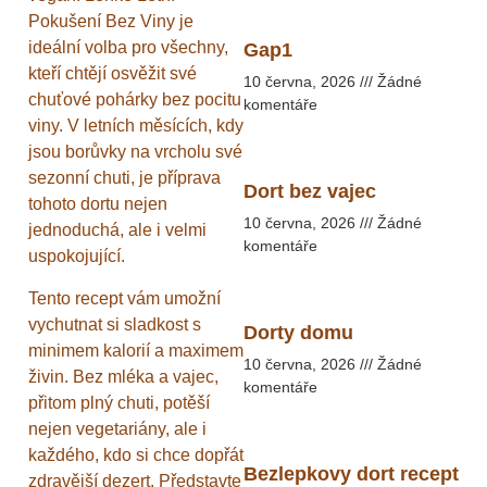
Pokušení Bez Viny je
ideální volba pro všechny,
Gap1
kteří chtějí osvěžit své
10 června, 2026
Žádné
chuťové pohárky bez pocitu
komentáře
viny. V letních měsících, kdy
jsou borůvky na vrcholu své
sezonní chuti, je příprava
Dort bez vajec
tohoto dortu nejen
10 června, 2026
Žádné
jednoduchá, ale i velmi
komentáře
uspokojující.
Tento recept vám umožní
vychutnat si sladkost s
Dorty domu
minimem kalorií a maximem
10 června, 2026
Žádné
živin. Bez mléka a vajec,
komentáře
přitom plný chuti, potěší
nejen vegetariány, ale i
každého, kdo si chce dopřát
Bezlepkovy dort recept
zdravější dezert. Představte