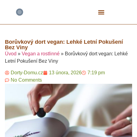
Bezlepkové Speciály
Čokoládové Dorty
Fitness A Proteinové
Mrkvové Dorty
Narozeninové A Dětské
Tvarohové Dorty
Vegan A Rostlinné
Borůvkový dort vegan: Lehké Letní Pokušení
Bez Viny​
Úvod
»
Vegan a rostlinné
»
Borůvkový dort vegan: Lehké
Letní Pokušení Bez Viny​
Dorty-Domu.cz
13 února, 2026
7:19 pm
No Comments