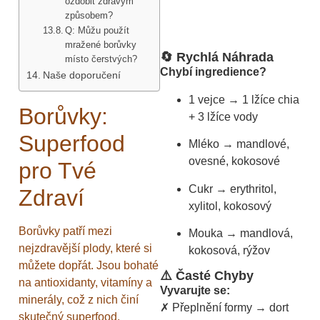
ozdobit zdravým
způsobem?
Q: Můžu použít
mražené borůvky
🔄 Rychlá Náhrada
místo čerstvých?
Chybí ingredience?
Naše doporučení
1 vejce → 1 lžíce chia
Borůvky:
+ 3 lžíce vody
Superfood
Mléko → mandlové,
ovesné, kokosové
pro Tvé
Cukr → erythritol,
Zdraví
xylitol, kokosový
Borůvky patří mezi
Mouka → mandlová,
nejzdravější plody, které si
kokosová, rýžov
můžete dopřát. Jsou bohaté
⚠️ Časté Chyby
na antioxidanty, vitamíny a
Vyvarujte se:
minerály, což z nich činí
✗ Přeplnění formy → dort
skutečný superfood.