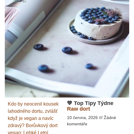
💚 Top Tipy Týdne
Kdo by neocenil kousek
Raw dort
lahodného dortu, zvlášť
10 června, 2026
Žádné
když je vegan a navíc
komentáře
zdravý? Borůvkový dort
vegan: Lehké Letní