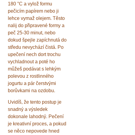
180 °C a vylož formu
pečicím papírem nebo ji
lehce vymaž olejem. Těsto
nalij do připravené formy a
peč 25-30 minut, nebo
dokud špejle zapíchnutá do
středu nevychází čistá. Po
upečení nech dort trochu
vychladnout a poté ho
můžeš podávat s lehkým
polevou z rostlinného
jogurtu a pár čerstvými
borůvkami na ozdobu.
Uvidíš, že tento postup je
snadný a výsledek
dokonale lahodný. Pečení
je kreativní proces, a pokud
se něco nepovede hned