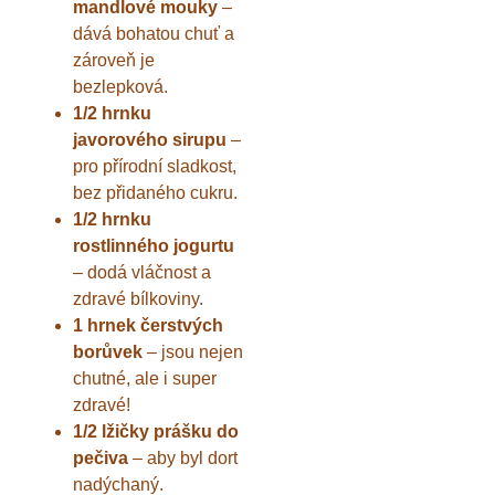
mandlové mouky
–
dává bohatou chuť a
zároveň je
bezlepková.
1/2 hrnku
javorového sirupu
–
pro přírodní sladkost,
bez přidaného cukru.
1/2 hrnku
rostlinného jogurtu
– dodá vláčnost a
zdravé bílkoviny.
1 hrnek čerstvých
borůvek
– jsou nejen
chutné, ale i super
zdravé!
1/2 lžičky prášku do
pečiva
– aby byl dort
nadýchaný.