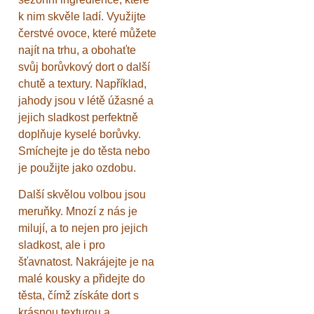
k nim skvěle ladí. Využijte
čerstvé ovoce, které můžete
najít na trhu, a obohaťte
svůj borůvkový dort o další
chutě a textury. Například,
jahody jsou v létě úžasné a
jejich sladkost perfektně
doplňuje kyselé borůvky.
Smíchejte je do těsta nebo
je použijte jako ozdobu.
Další skvělou volbou jsou
meruňky. Mnozí z nás je
milují, a to nejen pro jejich
sladkost, ale i pro
šťavnatost. Nakrájejte je na
malé kousky a přidejte do
těsta, čímž získáte dort s
krásnou texturou a