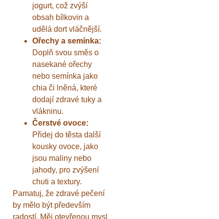
jogurt, což zvýší
obsah bílkovin a
udělá dort vláčnější.
Ořechy a semínka:
Doplň svou směs o
nasekané ořechy
nebo semínka jako
chia či lněná, které
dodají zdravé tuky a
vlákninu.
Čerstvé ovoce:
Přidej do těsta další
kousky ovoce, jako
jsou maliny nebo
jahody, pro zvýšení
chuti a textury.
Pamatuj, že zdravé pečení
by mělo být především
radostí. Měj otevřenou mysl