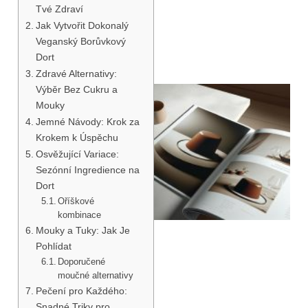
Tvé Zdraví
Jak Vytvořit Dokonalý
Veganský Borůvkový
Dort
Zdravé Alternativy:
Výběr Bez Cukru a
Mouky
Jemné Návody: Krok za
Krokem k Úspěchu
Osvěžující Variace:
Sezónní Ingredience na
Dort
Oříškové
kombinace
Mouky a Tuky: Jak Je
Pohlídat
Doporučené
moučné alternativy
Pečení pro Každého:
Snadné Triky pro