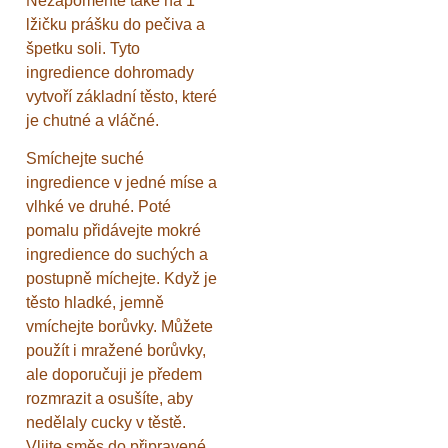
Nezapomeňte také na 1
lžičku prášku do pečiva a
špetku soli. Tyto
ingredience dohromady
vytvoří základní těsto, které
je chutné a vláčné.
Smíchejte suché
ingredience v jedné míse a
vlhké ve druhé. Poté
pomalu přidávejte mokré
ingredience do suchých a
postupně míchejte. Když je
těsto hladké, jemně
vmíchejte borůvky. Můžete
použít i mražené borůvky,
ale doporučuji je předem
rozmrazit a osušíte, aby
nedělaly cucky v těstě.
Vlijte směs do připravené