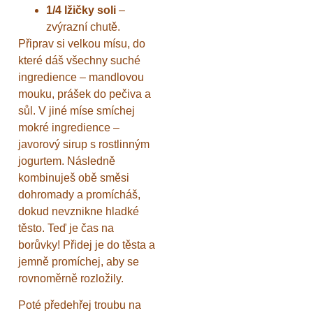
1/4 lžičky soli
–
zvýrazní chutě.
Připrav si velkou mísu, do
které dáš všechny suché
ingredience – mandlovou
mouku, prášek do pečiva a
sůl. V jiné míse smíchej
mokré ingredience –
javorový sirup s rostlinným
jogurtem. Následně
kombinuješ obě směsi
dohromady a promícháš,
dokud nevznikne hladké
těsto. Teď je čas na
borůvky! Přidej je do těsta a
jemně promíchej, aby se
rovnoměrně rozložily.
Poté předehřej troubu na