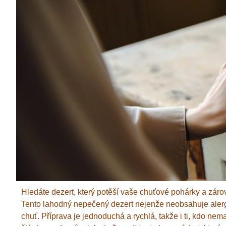
Hledáte dezert, který potěší vaše chuťové pohárky a záro
Tento lahodný nepečený dezert nejenže neobsahuje alerge
chuť. Příprava je jednoduchá a rychlá, takže i ti, kdo ne