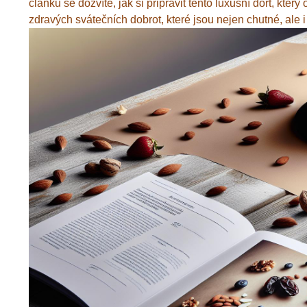
článku se dozvíte, jak si připravit tento luxusní dort, kter
zdravých svátečních dobrot, které jsou nejen chutné, ale i