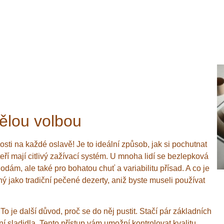
vělou volbou
sti na každé oslavě! Je to ideální způsob, jak si pochutnat
teří mají citlivý zažívací systém. U mnoha lidí se bezlepková
odám, ale také pro bohatou chuť a variabilitu přísad. A co je
ý jako tradiční pečené dezerty, aniž byste museli používat
o je další důvod, proč se do něj pustit. Stačí pár základních
í sladidla. Tento přístup vám umožní kontrolovat kvalitu