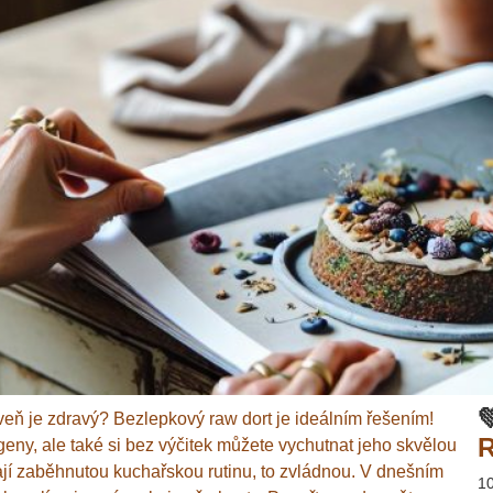

veň je zdravý? Bezlepkový raw dort je ideálním řešením!
R
ny, ale také si bez výčitek můžete vychutnat jeho skvělou
mají zaběhnutou kuchařskou rutinu, to zvládnou. V dnešním
1