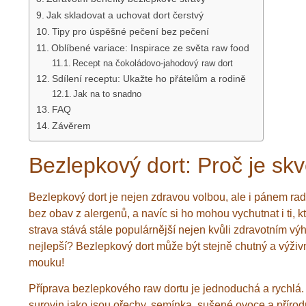
Jak skladovat a uchovat dort čerstvý
Tipy pro úspěšné pečení bez pečení
Oblíbené variace: Inspirace ze světa raw food
Recept na čokoládovo-jahodový raw dort
Sdílení receptu: Ukažte ho přátelům a rodině
Jak na to snadno
FAQ
Závěrem
Bezlepkový dort: Proč je sk
Bezlepkový dort je nejen zdravou volbou, ale i pánem rado
bez obav z alergenů, a navíc si ho mohou vychutnat i ti, k
strava stává stále populárnější nejen kvůli zdravotním výh
nejlepší? Bezlepkový dort může být stejně chutný a výživn
mouku!
Příprava bezlepkového raw dortu je jednoduchá a rychlá. T
surovin jako jsou ořechy, semínka, sušené ovoce a přírodn