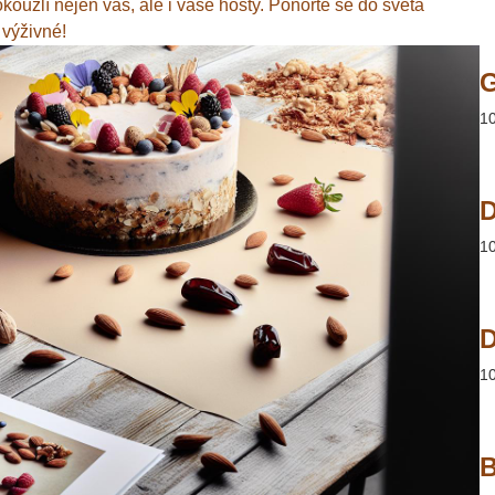
ý okouzlí nejen vás, ale i vaše hosty. Ponořte se do světa
 výživné!
1
D
1
D
1
B