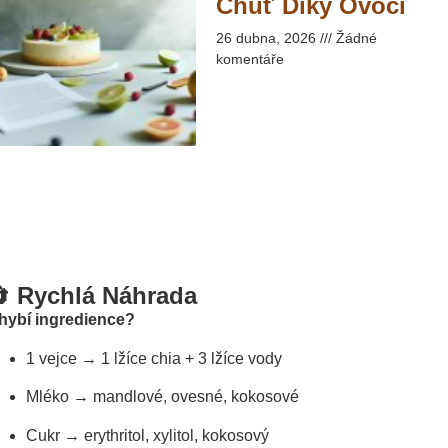
Chuť Díky Ovoci​
26 dubna, 2026
Žádné
komentáře
 Rychlá Náhrada
hybí ingredience?
1 vejce → 1 lžíce chia + 3 lžíce vody
Mléko → mandlové, ovesné, kokosové
Cukr → erythritol, xylitol, kokosový