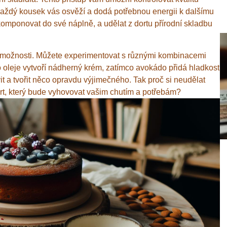
každý kousek vás osvěží a dodá potřebnou energii k dalšímu
komponovat do své náplně, a udělat z dortu přírodní skladbu
 možnosti. Můžete experimentovat s různými kombinacemi
 oleje vytvoří nádherný krém, zatímco avokádo přidá hladkost
t a tvořit něco opravdu výjimečného. Tak proč si neudělat
ert, který bude vyhovovat vašim chutím a potřebám?