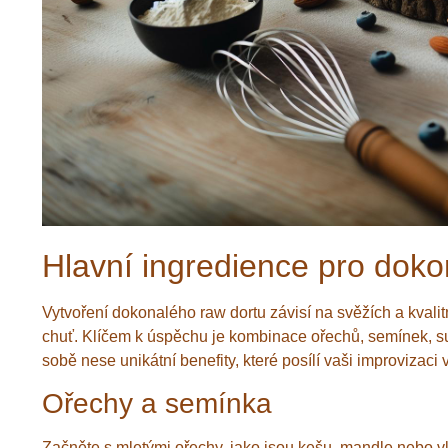
Hlavní ingredience pro doko
Vytvoření dokonalého raw dortu závisí na svěžích a kvalit
chuť. Klíčem k úspěchu je kombinace ořechů, semínek, s
sobě nese unikátní benefity, které posílí vaši improvizaci 
Ořechy a semínka
Začněte s mletými ořechy, jako jsou kešu, mandle nebo vl