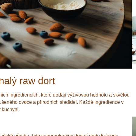
nalý raw dort
ních ingrediencích, které dodají výživovou hodnotu a skvělou
ušeného ovoce a přírodních sladidel. Každá ingredience v
v kuchyni.
ašské ořechy. Tyto superpotraviny dodají dortu krásnou