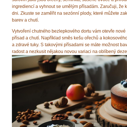
ingrediencí a vyhnout se umělým přísadám. Zaručuji, že 
dni. Zkuste se zaměřit na sezónní plody, které můžete za
barev a chutí.
Vytvoření chutného bezlepkového dortu vám otevře nové
přísad a chutí. Například směs kešu ořechů a kokosového
a zdravé tuky. S takovými přísadami se máte možnost bavi
radost a nezkusit nějakou novou variaci na oblíbený dez