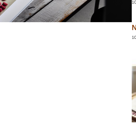
1
N
1