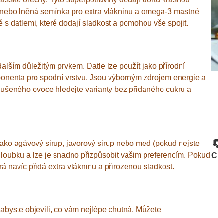
ia nebo lněná semínka pro extra vlákninu a omega-3 mastné
 s datlemi, které dodají sladkost a pomohou vše spojit.
alším důležitým prvkem. Datle lze použít jako přírodní
mponenta pro spodní vrstvu. Jsou výborným zdrojem energie a
 sušeného ovoce hledejte varianty bez přidaného cukru a

jako agávový sirup, javorový sirup nebo med (pokud nejste
 hloubku a lze je snadno přizpůsobit vašim preferencím. Pokud
C
 navíc přidá extra vlákninu a přirozenou sladkost.
 abyste objevili, co vám nejlépe chutná. Můžete