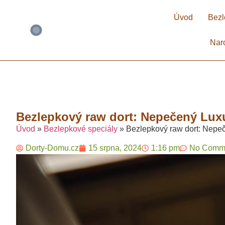
Úvod
Bezl
Nar
Bezlepkový raw dort: Nepečený Luxu
Úvod
»
Bezlepkové speciály
»
Bezlepkový raw dort: Nepe
Dorty-Domu.cz
15 srpna, 2024
1:16 pm
No Comm