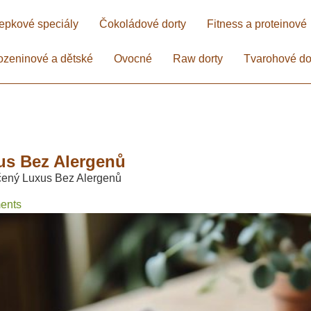
epkové speciály
Čokoládové dorty
Fitness a proteinové
ozeninové a dětské
Ovocné
Raw dorty
Tvarohové do
s Bez Alergenů​
čený Luxus Bez Alergenů​
ents