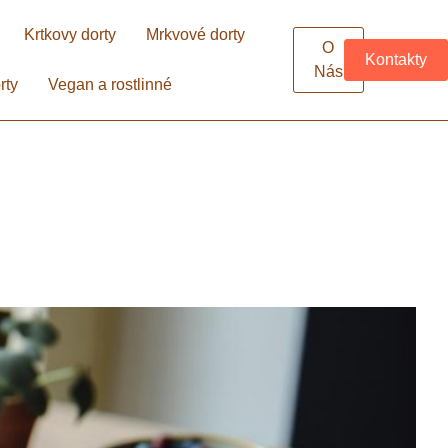
Krtkovy dorty
Mrkvové dorty
O
Kontakty
Nás
rty
Vegan a rostlinné