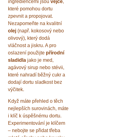
ingrediencemi jsou
vejce
,
které pomohou dortu
zpevnit a propojovat.
Nezapomeňte na kvalitní
olej
(např. kokosový nebo
olivový), který dodá
vláčnost a jiskru. A pro
oslazení použijte
přírodní
sladidla
jako je med,
agávový sirup nebo stévii,
které nahradí běžný cukr a
dodají dortu sladkost bez
výčitek.
Když máte přehled o těch
nejlepších surovinách, máte
i klíč k úspěšnému dortu.
Experimentování je klíčem
– nebojte se přidat třeba