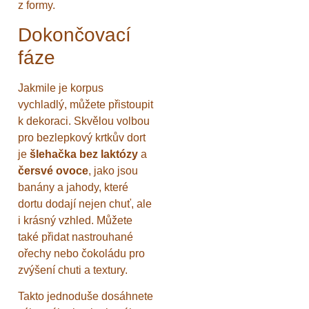
z formy.
Dokončovací
fáze
Jakmile je korpus
vychladlý, můžete přistoupit
k dekoraci. Skvělou volbou
pro bezlepkový krtkův dort
je
šlehačka bez laktózy
a
čersvé ovoce
, jako jsou
banány a jahody, které
dortu dodají nejen chuť, ale
i krásný vzhled. Můžete
také přidat nastrouhané
ořechy nebo čokoládu pro
zvýšení chuti a textury.
Takto jednoduše dosáhnete