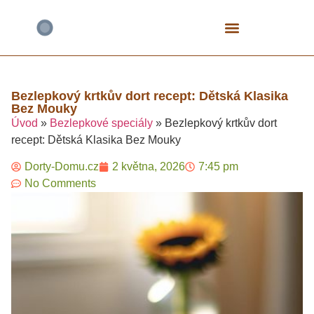
Bezlepkové Speciály
Čokoládové Dorty
Fitness A Proteinové
Mrkvové Dorty
Narozeninové A Dětské
Tvarohové Dorty
Vegan A Rostlinné
Bezlepkový krtkův dort recept: Dětská Klasika
Bez Mouky​
Úvod
»
Bezlepkové speciály
»
Bezlepkový krtkův dort
recept: Dětská Klasika Bez Mouky​
Dorty-Domu.cz
2 května, 2026
7:45 pm
No Comments