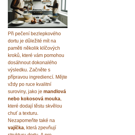
Při pečení bezlepkového
dortu je důležité mít na
paměti několik klíčových
kroků, které vám pomohou
dosáhnout dokonalého
výsledku. Začněte s
přípravou ingrediencí. Mějte
vždy po ruce kvalitní
suroviny, jako je
mandlová
nebo kokosová mouka
,
které dodají těstu skvělou
chuť a texturu.
Nezapomeňte také na
vajíčka
, která zpevňují
strukturu dortu. A pro