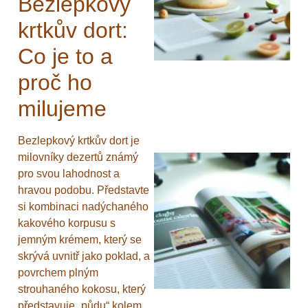
Bezlepkový
krtkův dort:
Co je to a
proč ho
milujeme
Bezlepkový krtkův dort je
milovníky dezertů známý
pro svou lahodnost a
hravou podobu. Představte
si kombinaci nadýchaného
kakového korpusu s
jemným krémem, který se
skrývá uvnitř jako poklad, a
povrchem plným
strouhaného kokosu, který
představuje „půdu“ kolem