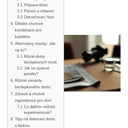
Příprava těsta
Pečení a chlazení
Dokončovací fáze
Dětské chuťové
kombinace pro
každého
Alternativy mouky: Jak
na to?
Různé druhy
bezlepkových mouk
Jak na správné
poměry?
Různé varianty
bezlepkového dortu
Zdravé a chutné
ingredience pro dort
Co dalšího můžete
experimentovat?
Tipy na dekoraci dortu
s láskou