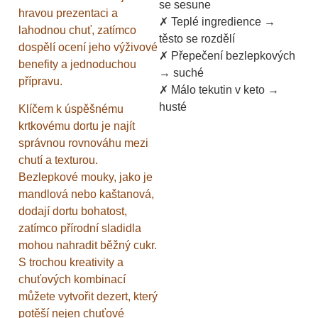
se sesune
hravou prezentaci a
✗ Teplé ingredience →
lahodnou chuť, zatímco
těsto se rozdělí
dospělí ocení jeho výživové
✗ Přepečení bezlepkových
benefity a jednoduchou
→ suché
přípravu.
✗ Málo tekutin v keto →
husté
Klíčem k úspěšnému
krtkovému dortu je najít
správnou rovnováhu mezi
chutí a texturou.
Bezlepkové mouky, jako je
mandlová nebo kaštanová,
dodají dortu bohatost,
zatímco přírodní sladidla
mohou nahradit běžný cukr.
S trochou kreativity a
chuťových kombinací
můžete vytvořit dezert, který
potěší nejen chuťové