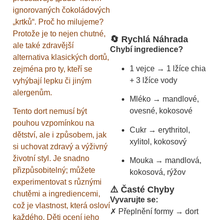
ignorovaných čokoládových
„krtků“. Proč ho milujeme?
Protože je to nejen chutné,
🔄 Rychlá Náhrada
ale také zdravější
Chybí ingredience?
alternativa klasických dortů,
1 vejce → 1 lžíce chia
zejména pro ty, kteří se
+ 3 lžíce vody
vyhýbají lepku či jiným
alergenům.
Mléko → mandlové,
ovesné, kokosové
Tento dort nemusí být
pouhou vzpomínkou na
Cukr → erythritol,
dětství, ale i způsobem, jak
xylitol, kokosový
si uchovat zdravý a výživný
životní styl. Je snadno
Mouka → mandlová,
přizpůsobitelný; můžete
kokosová, rýžov
experimentovat s různými
⚠️ Časté Chyby
chutěmi a ingrediencemi,
Vyvarujte se:
což je vlastnost, která osloví
✗ Přeplnění formy → dort
každého. Děti ocení jeho