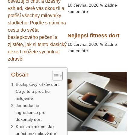
osvěžující chuť a úžasný
10 června, 2026
Žádné
vzhled, které vás okouzlí a
komentáře
potěší všechny milovníky
sladkého. Pojďte s námi na
cestu do světa
Nejlepsi fitness dort
bezlepkového pečení a
zjistěte, jak si tento klasický
10 června, 2026
Žádné
komentáře
dezert můžete vychutnat
zdravě!
Obsah
Bezlepkový krtkův dort:
Co je to a proč ho
milujeme
Jednoduché
ingredience pro
dokonalý dort
Krok za krokem: Jak
upéct bezlepkový dort