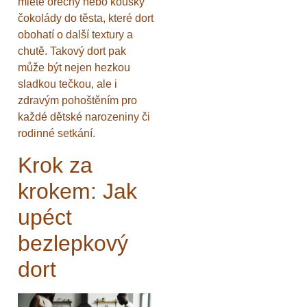
mleté ořechy nebo kousky
čokolády do těsta, které dort
obohatí o další textury a
chutě. Takový dort pak
může být nejen hezkou
sladkou tečkou, ale i
zdravým pohoštěním pro
každé dětské narozeniny či
rodinné setkání.
Krok za
krokem: Jak
upéct
bezlepkový
dort