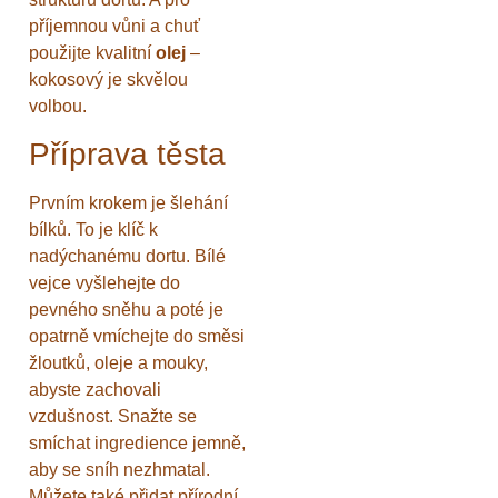
příjemnou vůni a chuť
použijte kvalitní
olej
–
kokosový je skvělou
volbou.
Příprava těsta
Prvním krokem je šlehání
bílků. To je klíč k
nadýchanému dortu. Bílé
vejce vyšlehejte do
pevného sněhu a poté je
opatrně vmíchejte do směsi
žloutků, oleje a mouky,
abyste zachovali
vzdušnost. Snažte se
smíchat ingredience jemně,
aby se sníh nezhmatal.
Můžete také přidat přírodní