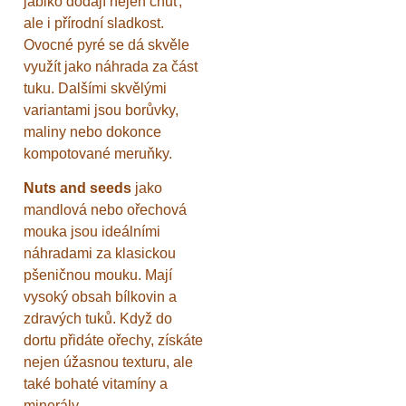
jablko dodají nejen chuť,
ale i přírodní sladkost.
Ovocné pyré se dá skvěle
využít jako náhrada za část
tuku. Dalšími skvělými
variantami jsou borůvky,
maliny nebo dokonce
kompotované meruňky.
Nuts and seeds
jako
mandlová nebo ořechová
mouka jsou ideálními
náhradami za klasickou
pšeničnou mouku. Mají
vysoký obsah bílkovin a
zdravých tuků. Když do
dortu přidáte ořechy, získáte
nejen úžasnou texturu, ale
také bohaté vitamíny a
minerály.