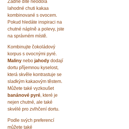
Žádné dítě neodolá
lahodné chuti kakaa
kombinované s ovocem.
Pokud hledáte inspiraci na
chutné náplně a polevy, jste
na správném místě.
Kombinujte čokoládový
korpus s ovocnými pyré.
Maliny
nebo
jahody
dodají
dortu příjemnou kyselost,
která skvěle kontrastuje se
sladkým kakaovým těstem.
Můžete také vyzkoušet
banánové pyré
, které je
nejen chutné, ale také
skvélé pro zvlhčení dortu.
Podle svých preferencí
můžete také