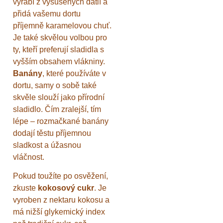
vyrábí z vysušených datlí a
přidá vašemu dortu
příjemně karamelovou chuť.
Je také skvělou volbou pro
ty, kteří preferují sladidla s
vyšším obsahem vlákniny.
Banány
, které používáte v
dortu, samy o sobě také
skvěle slouží jako přírodní
sladidlo. Čím zralejší, tím
lépe – rozmačkané banány
dodají těstu příjemnou
sladkost a úžasnou
vláčnost.
Pokud toužíte po osvěžení,
zkuste
kokosový cukr
. Je
vyroben z nektaru kokosu a
má nižší glykemický index