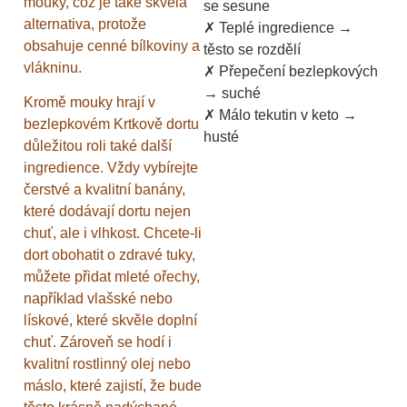
mouky, což je také skvělá
se sesune
alternativa, protože
✗ Teplé ingredience →
obsahuje cenné bílkoviny a
těsto se rozdělí
vlákninu.
✗ Přepečení bezlepkových
→ suché
Kromě mouky hrají v
✗ Málo tekutin v keto →
bezlepkovém Krtkově dortu
husté
důležitou roli také další
ingredience. Vždy vybírejte
čerstvé a kvalitní banány,
které dodávají dortu nejen
chuť, ale i vlhkost. Chcete-li
dort obohatit o zdravé tuky,
můžete přidat mleté ořechy,
například vlašské nebo
lískové, které skvěle doplní
chuť. Zároveň se hodí i
kvalitní rostlinný olej nebo
máslo, které zajistí, že bude