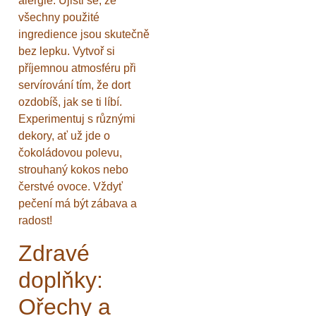
alergie. Ujisti se, že
všechny použité
ingredience jsou skutečně
bez lepku. Vytvoř si
příjemnou atmosféru při
servírování tím, že dort
ozdobíš, jak se ti líbí.
Experimentuj s různými
dekory, ať už jde o
čokoládovou polevu,
strouhaný kokos nebo
čerstvé ovoce. Vždyť
pečení má být zábava a
radost!
Zdravé
doplňky:
Ořechy a