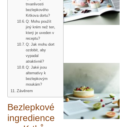
trvanlivosti
bezlepkového
Krtkova dortu?
Q: Mohu použít
jiný krém než ten,
který je uveden v
receptu?
Q: Jak mohu dort
ozdobit, aby
vypadal
atraktivně?
Q: Jaké jsou
alternativy k
bezlepkovým
moukám?
Závěrem
Bezlepkové
ingredience