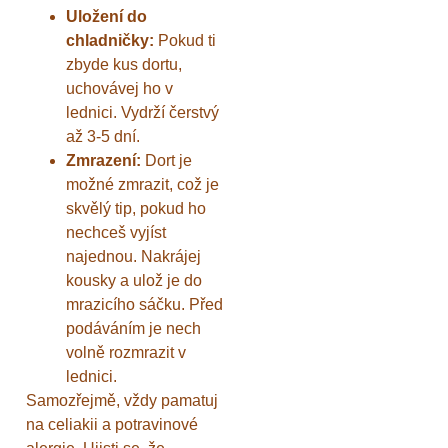
Uložení do
chladničky:
Pokud ti
zbyde kus dortu,
uchovávej ho v
lednici. Vydrží čerstvý
až 3-5 dní.
Zmrazení:
Dort je
možné zmrazit, což je
skvělý tip, pokud ho
nechceš vyjíst
najednou. Nakrájej
kousky a ulož je do
mrazicího sáčku. Před
podáváním je nech
volně rozmrazit v
lednici.
Samozřejmě, vždy pamatuj
na celiakii a potravinové