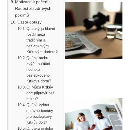
Motivace k pečení:
Radost ze zdravých
pokrmů
Časté dotazy
Q: Jaký je hlavní
rozdíl mezi
tradičním a
bezlepkovým
Krtkovým dortem?
Q: Jak mohu
zvýšit nutriční
hodnotu
bezlepkového
Krtkova dortu?
Q: Můžu Krtkův
dort připravit bez
cukru?
Q: Jak vybrat
správné banány
pro bezlepkový
Krtkův dort?
Q: Jaká je doba