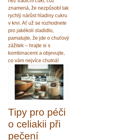
než tradiční cukr, což
znamená, že nezpůsobí tak
rychlý nárůst hladiny cukru
v krvi. Ať už se rozhodnete
pro jakékoli sladidlo,
pamatujte, že jde o chuťový
zážitek – hrajte si s
kombinacemi a objevujte,
co vám nejvíce chutná!
Tipy pro péči
o celiakii při
pečení