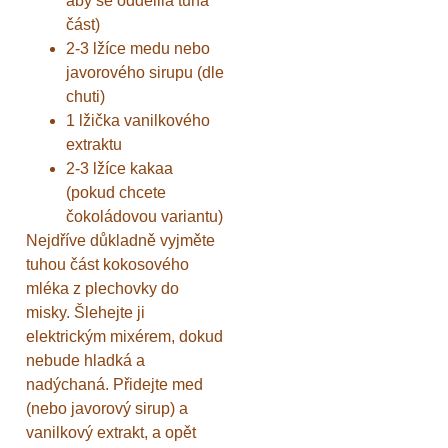
aby se oddělila tuhá
část)
2-3 lžíce medu nebo
javorového sirupu (dle
chuti)
1 lžička vanilkového
extraktu
2-3 lžíce kakaa
(pokud chcete
čokoládovou variantu)
Nejdříve důkladně vyjměte
tuhou část kokosového
mléka z plechovky do
misky. Šlehejte ji
elektrickým mixérem, dokud
nebude hladká a
nadýchaná. Přidejte med
(nebo javorový sirup) a
vanilkový extrakt, a opět