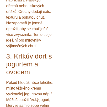
například z vlašských
ořechů nebo lískových
oříšků. Ořechy dodají extra
texturu a bohatou chuť.
Nezapomeň je jemně
opražit, aby se chuť ještě
více zvýraznila. Tento tip je
ideální pro milovníky
výjimečných chutí.
3. Krtkův dort s
jogurtem a
ovocem
Pokud hledáš něco lehčího,
místo těžkého krému
vyzkoušej jogurtovou náplň.
Můžeš použít řecký jogurt,
který je sám o sobě velmi