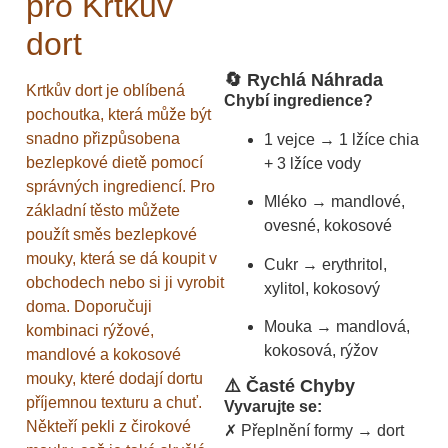
pro Krtkův
dort
🔄 Rychlá Náhrada
Krtkův dort je oblíbená
Chybí ingredience?
pochoutka, která může být
snadno přizpůsobena
1 vejce → 1 lžíce chia
bezlepkové dietě pomocí
+ 3 lžíce vody
správných ingrediencí. Pro
Mléko → mandlové,
základní těsto můžete
ovesné, kokosové
použít směs bezlepkové
mouky, která se dá koupit v
Cukr → erythritol,
obchodech nebo si ji vyrobit
xylitol, kokosový
doma. Doporučuji
Mouka → mandlová,
kombinaci rýžové,
kokosová, rýžov
mandlové a kokosové
mouky, které dodají dortu
⚠️ Časté Chyby
příjemnou texturu a chuť.
Vyvarujte se:
Někteří pekli z čirokové
✗ Přeplnění formy → dort