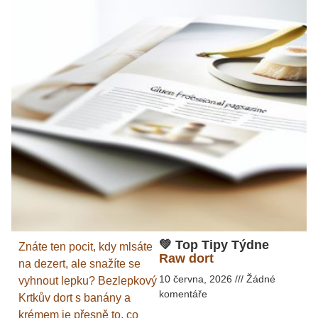
💚 Top Tipy Týdne
Znáte ten pocit, kdy mlsáte
Raw dort
na dezert, ale snažíte se
10 června, 2026
Žádné
vyhnout lepku? Bezlepkový
komentáře
Krtkův dort s banány a
krémem je přesně to, co