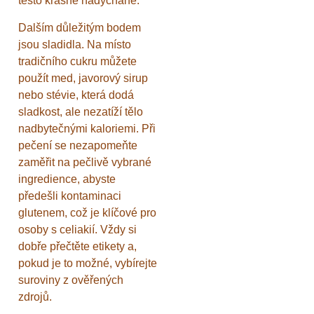
těsto krásně nadýchané.
Dalším důležitým bodem
jsou sladidla. Na místo
tradičního cukru můžete
použít med, javorový sirup
nebo stévie, která dodá
sladkost, ale nezatíží tělo
nadbytečnými kaloriemi. Při
pečení se nezapomeňte
zaměřit na pečlivě vybrané
ingredience, abyste
předešli kontaminaci
glutenem, což je klíčové pro
osoby s celiakií. Vždy si
dobře přečtěte etikety a,
pokud je to možné, vybírejte
suroviny z ověřených
zdrojů.