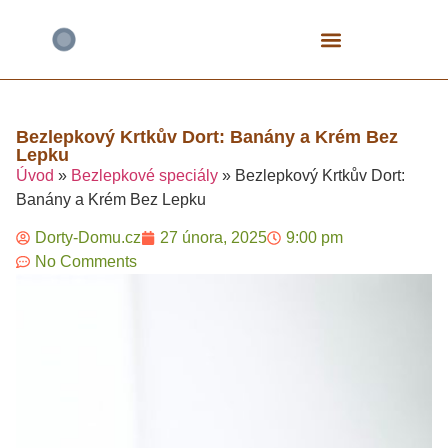
Bezlepkové Speciály
Čokoládové Dorty
Fitness A Proteinové
Mrkvové Dorty
Narozeninové A Dětské
Tvarohové Dorty
Vegan A Rostlinné
Bezlepkový Krtkův Dort: Banány a Krém Bez
Lepku
Úvod
»
Bezlepkové speciály
»
Bezlepkový Krtkův Dort:
Banány a Krém Bez Lepku
Dorty-Domu.cz
27 února, 2025
9:00 pm
No Comments