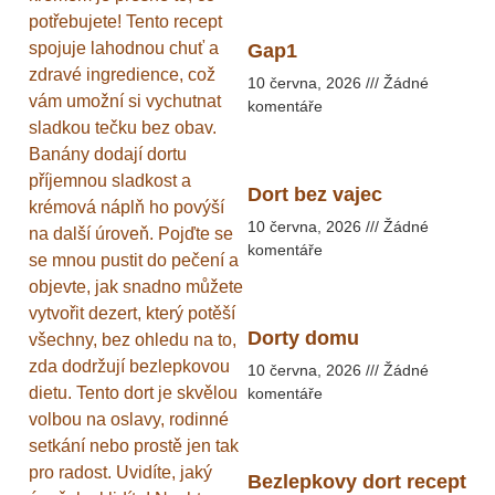
potřebujete! Tento recept
spojuje lahodnou chuť a
Gap1
zdravé ingredience, což
10 června, 2026
Žádné
vám umožní si vychutnat
komentáře
sladkou tečku bez obav.
Banány dodají dortu
příjemnou sladkost a
Dort bez vajec
krémová náplň ho povýší
10 června, 2026
Žádné
na další úroveň. Pojďte se
komentáře
se mnou pustit do pečení a
objevte, jak snadno můžete
vytvořit dezert, který potěší
Dorty domu
všechny, bez ohledu na to,
zda dodržují bezlepkovou
10 června, 2026
Žádné
dietu. Tento dort je skvělou
komentáře
volbou na oslavy, rodinné
setkání nebo prostě jen tak
pro radost. Uvidíte, jaký
Bezlepkovy dort recept