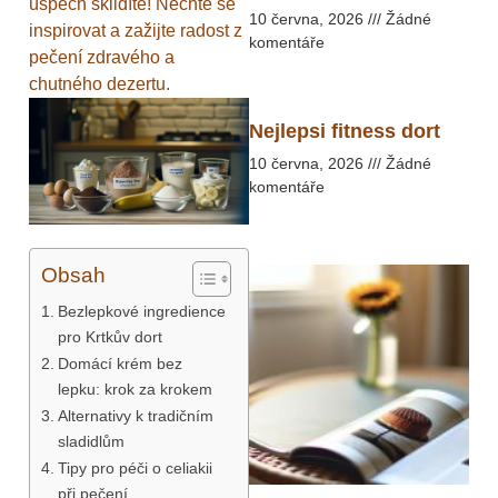
úspěch sklidíte! Nechte se
10 června, 2026
Žádné
inspirovat a zažijte radost z
komentáře
pečení zdravého a
chutného dezertu.
Nejlepsi fitness dort
10 června, 2026
Žádné
komentáře
Obsah
Bezlepkové ingredience
pro Krtkův dort
Domácí krém bez
lepku: krok za krokem
Alternativy k tradičním
sladidlům
Tipy pro péči o celiakii
při pečení