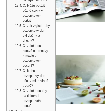
bezlepkový dort?
Q: Můžu použít
běžné cukry v
bezlepkovém
dortu?
Q: Jak zajistit, aby
bezlepkový dort
byl vláčný a
chutný?
Q: Jaké jsou
zdravé alternativy
k máslu v
bezlepkovém
pečení?
Q: Mohu
bezlepkový dort
péct v mikrovlnné
troubě?
Q: Jaké jsou tipy
na dekoraci
bezlepkového
dortu?