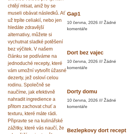
chtějí mlsat, aniž by se
museli obávat následků. Ať
Gap1
už trpíte celiakií, nebo jen
10 června, 2026
Žádné
hledáte zdravější
komentáře
alternativy, můžete si
vychutnat sladké potěšení
bez výčitek. V našem
Dort bez vajec
článku se podíváme na
10 června, 2026
Žádné
jednoduché recepty, které
komentáře
vám umožní vytvořit úžasné
dezerty, jež osloví celou
rodinu. Společně se
Dorty domu
naučíme, jak efektivně
nahradit ingredience a
10 června, 2026
Žádné
přitom zachovat chuť a
komentáře
texturu, které máte rádi.
Připravte se na kulinářské
zážitky, které vás naučí, že
Bezlepkovy dort recept