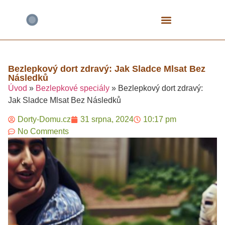
Bezlepkové Speciály
Čokoládové Dorty
Fitness A Proteinové
Mrkvové Dorty
Narozeninové A Dětské
Tvarohové Dorty
Vegan A Rostlinné
Bezlepkový dort zdravý: Jak Sladce Mlsat Bez
Následků​
Úvod
»
Bezlepkové speciály
»
Bezlepkový dort zdravý:
Jak Sladce Mlsat Bez Následků​
Dorty-Domu.cz
31 srpna, 2024
10:17 pm
No Comments