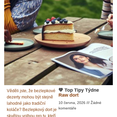
💚 Top Tipy Týdne
Věděli jste, že bezlepkové
Raw dort
dezerty mohou být stejně
10 června, 2026
Žádné
lahodné jako tradiční
komentáře
koláče? Bezlepkový dort je
skvělou volbou pro ty, kteří