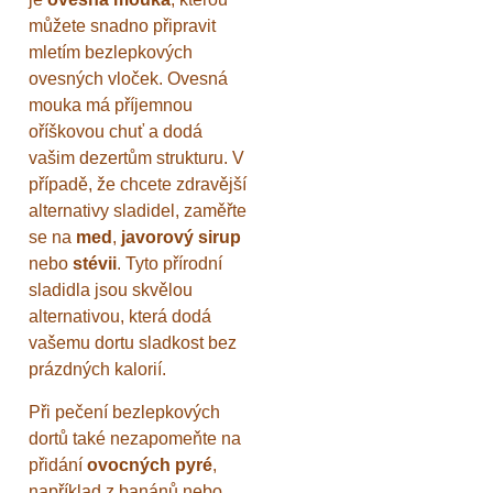
můžete snadno připravit
mletím bezlepkových
ovesných vloček. Ovesná
mouka má příjemnou
oříškovou chuť a dodá
vašim dezertům strukturu. V
případě, že chcete zdravější
alternativy sladidel, zaměřte
se na
med
,
javorový sirup
nebo
stévii
. Tyto přírodní
sladidla jsou skvělou
alternativou, která dodá
vašemu dortu sladkost bez
prázdných kalorií.
Při pečení bezlepkových
dortů také nezapomeňte na
přidání
ovocných pyré
,
například z banánů nebo