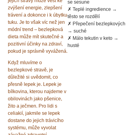
jejich stravy může vést ke
se sesune
zvýšení energie, zlepšení
✗ Teplé ingredience →
trávení a dokonce i k úbytku
těsto se rozdělí
tuku. Je to však víc než jen
✗ Přepečení bezlepkových
módní trend – bezlepková
→ suché
dieta může mít skutečné a
✗ Málo tekutin v keto →
pozitivní účinky na zdraví,
husté
pokud je správně vyvážená.
Když mluvíme o
bezlepkové stravě, je
důležité si uvědomit, co
přesně lepek je. Lepek je
bílkovina, kterou najdeme v
obilovinách jako pšenice,
žito a ječmen. Pro lidi s
celiakií, jakmile se lepek
dostane do jejich trávicího
systému, může vyvolat
závažné zdravotní