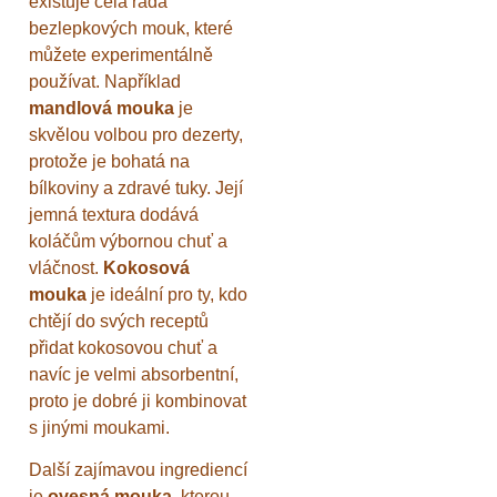
existuje celá řada
bezlepkových mouk, které
můžete experimentálně
používat. Například
mandlová mouka
je
skvělou volbou pro dezerty,
protože je bohatá na
bílkoviny a zdravé tuky. Její
jemná textura dodává
koláčům výbornou chuť a
vláčnost.
Kokosová
mouka
je ideální pro ty, kdo
chtějí do svých receptů
přidat kokosovou chuť a
navíc je velmi absorbentní,
proto je dobré ji kombinovat
s jinými moukami.
Další zajímavou ingrediencí
je
ovesná mouka
, kterou