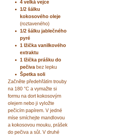
4 velká vejce
1/2 šálku
kokosového oleje
(roztaveného)
1/2 šálku jablečného
pyré
1 lžička vanilkového
extraktu
1 lžička prášku do
pečiva
bez lepku
Špetka soli
Začněte předehřátím trouby
na 180 °C a vymažte si
formu na dort kokosovým
olejem nebo ji vyložte
pečicím papírem. V jedné
míse smíchejte mandlovou
a kokosovou mouku, prášek
do pečiva a sůl. V druhé