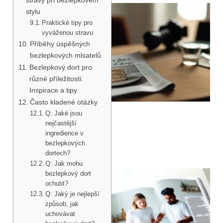
stylu
Praktické tipy pro
vyváženou stravu
Příběhy úspěšných
bezlepkových mlsatelů
Bezlepkový dort pro
různé příležitosti:
Inspirace a tipy
Často kladené otázky
Q: Jaké jsou
nejčastější
ingredience v
bezlepkových
dortech?
Q: Jak mohu
bezlepkový dort
ochutit?
Q: Jaký je nejlepší
způsob, jak
uchovávat