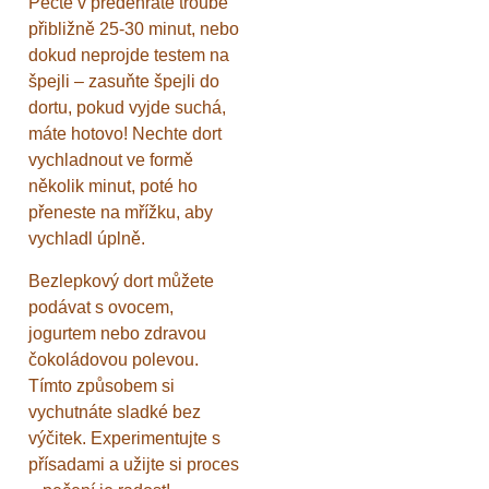
Pečte v předehřáté troubě
přibližně 25-30 minut, nebo
dokud neprojde testem na
špejli – zasuňte špejli do
dortu, pokud vyjde suchá,
máte hotovo! Nechte dort
vychladnout ve formě
několik minut, poté ho
přeneste na mřížku, aby
vychladl úplně.
Bezlepkový dort můžete
podávat s ovocem,
jogurtem nebo zdravou
čokoládovou polevou.
Tímto způsobem si
vychutnáte sladké bez
výčitek. Experimentujte s
přísadami a užijte si proces