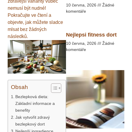
zdravější varianty vůbec
10 června, 2026
Žádné
nemusí být nudné!
komentáře
Pokračujte ve čtení a
objevte, jak můžete sladce
mlsat bez žádných
Nejlepsi fitness dort
následků.
10 června, 2026
Žádné
komentáře
Obsah
Bezlepková dieta:
Základní informace a
benefity
Jak vytvořit zdravý
bezlepkový dort
Nejlepší ingredience