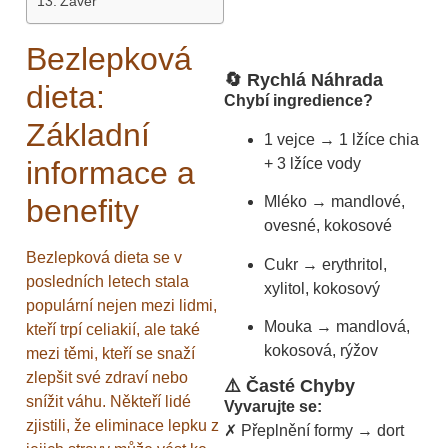
Závěr
Bezlepková
🔄 Rychlá Náhrada
dieta:
Chybí ingredience?
Základní
1 vejce → 1 lžíce chia
+ 3 lžíce vody
informace a
benefity
Mléko → mandlové,
ovesné, kokosové
Bezlepková dieta se v
Cukr → erythritol,
posledních letech stala
xylitol, kokosový
populární nejen mezi lidmi,
Mouka → mandlová,
kteří trpí celiakií, ale také
kokosová, rýžov
mezi těmi, kteří se snaží
zlepšit své zdraví nebo
⚠️ Časté Chyby
snížit váhu. Někteří lidé
Vyvarujte se:
zjistili, že eliminace lepku z
✗ Přeplnění formy → dort