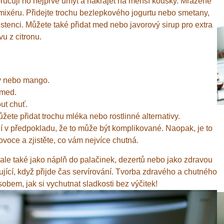
ručuji ho nejprve umýt a nakrájet na menší kousky. Mražené
mixéru. Přidejte trochu bezlepkového jogurtu nebo smetany,
stenci. Můžete také přidat med nebo javorový sirup pro extra
u z citronu.
dy nebo mango.
 med.
ut chuť.
žete přidat trochu mléka nebo rostlinné alternativy.
í v předpokladu, že to může být komplikované. Naopak, je to
voce a zjistěte, co vám nejvíce chutná.
ale také jako náplň do palačinek, dezertů nebo jako zdravou
ící, když přijde čas servírování. Tvorba zdravého a chutného
em, jak si vychutnat sladkosti bez výčitek!