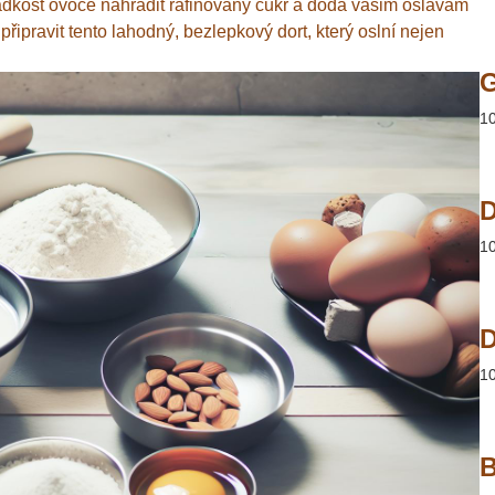
adkost ovoce nahradit rafinovaný cukr a dodá vašim oslavám
připravit tento lahodný, bezlepkový dort, který oslní nejen
1
D
1
D
1
B