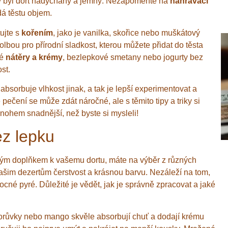
 aby byl dort nadýchaný a jemný. Nezapomeňte na
nahrávací
dá těstu objem.
ujte s
kořením
, jako je vanilka, skořice nebo muškátový
lbou pro přírodní sladkost, kterou můžete přidat do těsta
né
nátěry a krémy
, bezlepkové smetany nebo jogurty bez
st.
bsorbuje vlhkost jinak, a tak je lepší experimentovat a
pečení se může zdát náročné, ale s těmito tipy a triky si
mnohem snadnější, než byste si mysleli!
ez lepku
lým doplňkem k vašemu dortu, máte na výběr z různých
ašim dezertům čerstvost a krásnou barvu. Nezáleží na tom,
cné pyré. Důležité je vědět, jak je správně zpracovat a jaké
orůvky nebo mango skvěle absorbují chuť a dodají krému