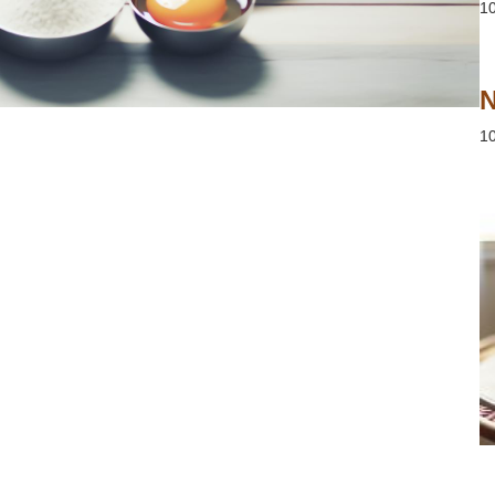
1
N
1