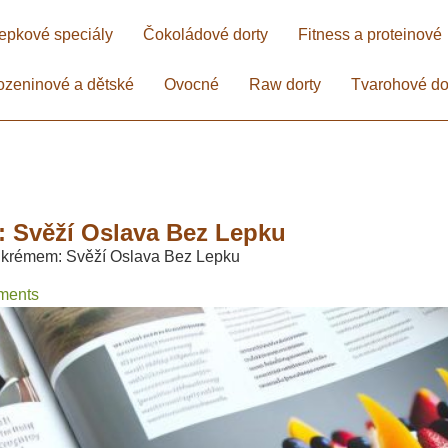
epkové speciály
Čokoládové dorty
Fitness a proteinové
ozeninové a dětské
Ovocné
Raw dorty
Tvarohové do
 Svěží Oslava Bez Lepku​
 krémem: Svěží Oslava Bez Lepku​
ments