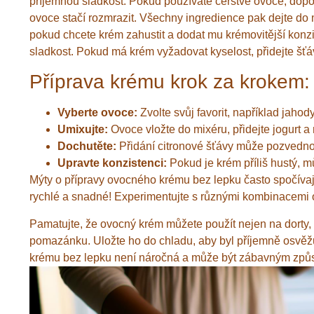
příjemnou sladkost. Pokud používáte čerstvé ovoce, dopo
ovoce stačí rozmrazit. Všechny ingredience pak dejte do 
pokud chcete krém zahustit a dodat mu krémovitější konzi
sladkost. Pokud má krém vyžadovat kyselost, přidejte šťáv
Příprava krému krok za krokem:
Vyberte ovoce:
Zvolte svůj favorit, například jaho
Umixujte:
Ovoce vložte do mixéru, přidejte jogurt a
Dochutěte:
Přidání citronové šťávy může pozvedno
Upravte konzistenci:
Pokud je krém příliš hustý, mů
Mýty o přípravy ovocného krému bez lepku často spočívaj
rychlé a snadné! Experimentujte s různými kombinacemi o
Pamatujte, že ovocný krém můžete použít nejen na dorty, 
pomazánku. Uložte ho do chladu, aby byl příjemně osvěžuj
krému bez lepku není náročná a může být zábavným způsob