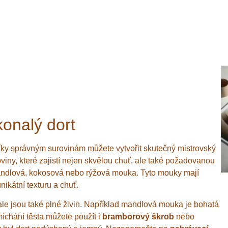
onalý dort
a díky správným surovinám můžete vytvořit skutečný mistrovský
oviny, které zajistí nejen skvělou chuť, ale také požadovanou
mandlová, kokosová nebo rýžová mouka. Tyto mouky mají
ikátní texturu a chuť.
 ale jsou také plné živin. Například mandlová mouka je bohatá
 míchání těsta můžete použít i
bramborový škrob
nebo