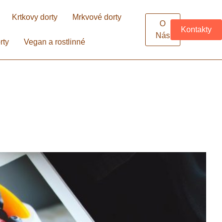
Krtkovy dorty
Mrkvové dorty
O
Kontakty
Nás
rty
Vegan a rostlinné