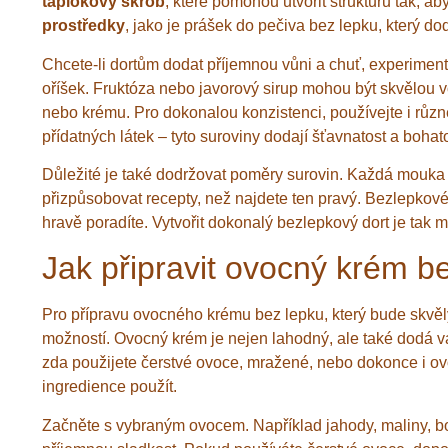
tapiokový škrob
, které pomohou utvořit strukturu tak,
prostředky
, jako je prášek do pečiva bez lepku, který do
Chcete-li dortům dodat příjemnou vůni a chuť, experiment
oříšek. Fruktóza nebo javorový sirup mohou být skvělou vo
nebo krému. Pro dokonalou konzistenci, používejte i růz
přídatných látek – tyto suroviny dodají šťavnatost a bohato
Důležité je také dodržovat poměry surovin. Každá mouka a
přizpůsobovat recepty, než najdete ten pravý. Bezlepkové 
hravě poradíte. Vytvořit dokonalý bezlepkový dort je tak 
Jak připravit ovocný krém b
Pro přípravu ovocného krému bez lepku, který bude skvě
možností. Ovocný krém je nejen lahodný, ale také dodá v
zda použijete čerstvé ovoce, mražené, nebo dokonce i ovo
ingredience použít.
Začněte s vybraným ovocem. Například jahody, maliny, b