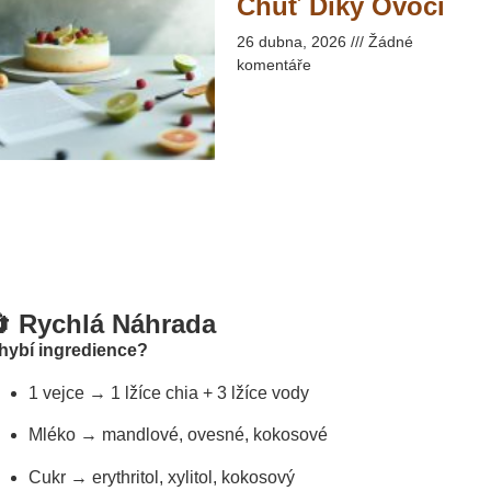
Chuť Díky Ovoci​
26 dubna, 2026
Žádné
komentáře
 Rychlá Náhrada
hybí ingredience?
1 vejce → 1 lžíce chia + 3 lžíce vody
Mléko → mandlové, ovesné, kokosové
Cukr → erythritol, xylitol, kokosový