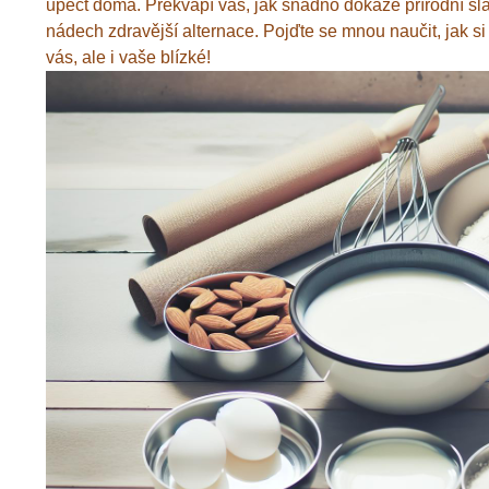
upéct doma. Překvapí vás, jak snadno dokáže přírodní sl
nádech zdravější alternace. Pojďte se mnou naučit, jak si 
vás, ale i vaše blízké!